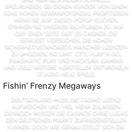
Spielrunden, bei denen Kunden von einem
sehr hohen Gewinnpotenzial profitieren.
Wenn Sie auf dieses Popup klicken,
stimmen Sie unseren Richtlinien zu. Auf
der einen Seite gibt es Casinos die
bewusst versuchen, die hohen
Sicherheitsstandards mancher Lizenzen
zu umgehen. No Limit City, Play’n GO,
Pragmatic Play und Hacksaw Gaming
und viele weitere Hersteller entwickeln
ständig neue Spiele.
Fishin’ Frenzy Megaways
Deutschland muss die Casino Lizenz
aufweichen und viel mehr zulassen.
Dennoch müssen die Casinos ohne LUGAS
den deutschen Markt zufriedenstellen
können. Doch wie genau stellt sich die