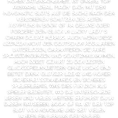
hoher Datensicherheit, ist unsere Top
Auswahl ideal. Mach’ dich mit den
Novomatic Slots auf die Suche nach den
verlorenen Schätzen des alten
Ägyptens in Book of Ra Deluxe oder
fordere dein Glück in Lucky Lady’s
Charm Deluxe heraus. Auch wenn diese
Lizenzen nicht den deutschen Regularien
unterliegen, garantieren sie faire
Spielbedingungen und Schutzmaßnahmen.
Auch 20Bet gehört zu den besten
Glücksspielanbietern ohne LUGAS und
bietet dank gültiger Lizenz und hoher
Sicherheitsstandards ein sicheres
Spielerlebnis. Was dies für dich als
Spieler bedeutet, wo die Unterschiede
liegen und vieles Weitere erfährst du in
diesem Ratgeber. Book of Ra ist der Top
Slot von Novoline und seit vielen
Jahren ein Liebling der Spieler.