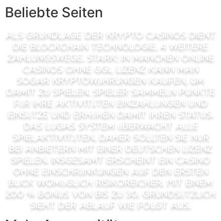
Beliebte Seiten
Als Grundlage der Krypto Casinos dient
die Blockchain Technologie. 4 weitere
Zahlungswege. Stark: In manchen Online
Casinos ohne GGL Lizenz kann man
sogar Kryptowährungen kaufen, um
damit zu spielen. Spieler sammeln Punkte
für ihre Aktivitäten Einzahlungen und
Einsätze und erhöhen damit ihren Status.
Das LUGAS System überwacht alle
Spielaktivitäten. Daher sollten Sie nur
bei Anbietern mit einer deutschen Lizenz
spielen. Insgesamt erscheint ein Casino
ohne Einschränkungen auf den ersten
Blick womöglich risikoreicher. Mit einem
200 % Bonus von bis zu 30. Grundsätzlich
sieht der Ablauf wie folgt aus.