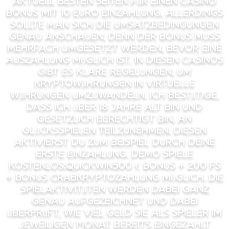
aktuell besten Seiten für einen Casino
Bonus mit 10 Euro Einzahlung. Allerdings
sollte man sich die Umsatzbedingungen
genau anschauen, denn der Bonus muss
mehrfach umgesetzt werden, bevor eine
Auszahlung möglich ist. In diesen Casinos
gibt es klare Regelungen, um
Kryptowährungen in virtuelle
Währungen umzuwandeln. Ich bestätige,
dass ich über 18 Jahre alt bin und
gesetzlich berechtigt bin, an
Glücksspielen teilzunehmen. Diesen
aktivierst du zum Beispiel durch deine
erste Einzahlung. Demo Spiele
kostenlos:Quickwin500 € Bonus + 200 FS
+ Bonus CrabKryptozahlung möglich. Die
Spielaktivitäten werden dabei ganz
genau aufgezeichnet und dabei
überprüft, wie viel Geld Sie als Spieler im
jeweiligen Monat bereits eingezahlt