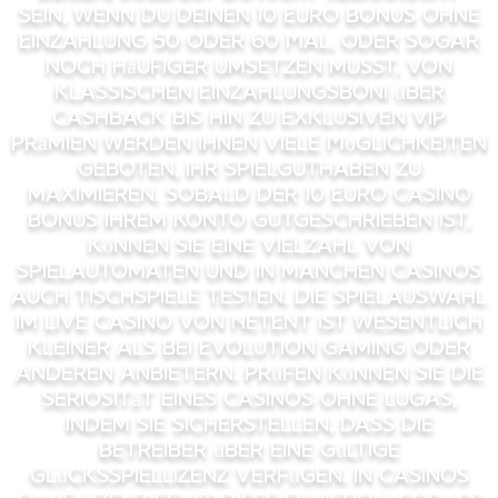
sein, wenn du deinen 10 Euro Bonus ohne
Einzahlung 50 oder 60 Mal, oder sogar
noch häufiger umsetzen musst. Von
klassischen Einzahlungsboni über
Cashback bis hin zu exklusiven VIP
Prämien werden Ihnen viele Möglichkeiten
geboten, Ihr Spielguthaben zu
maximieren. Sobald der 10 Euro Casino
Bonus Ihrem Konto gutgeschrieben ist,
können Sie eine Vielzahl von
Spielautomaten und in manchen Casinos
auch Tischspiele testen. Die Spielauswahl
im Live Casino von NetEnt ist wesentlich
kleiner als bei Evolution Gaming oder
anderen Anbietern. Prüfen können Sie die
Seriosität eines Casinos ohne LUGAS,
indem Sie sicherstellen, dass die
Betreiber über eine gültige
Glücksspiellizenz verfügen. In Casinos