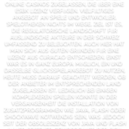
Online Casinos zugelassen, die über eine
ESBK Lizenz verfügen. Vielfältiges
Angebot an Spiele und Entwickler.
Spielotheken nichts im Wege. Ziel ist es,
die regulatorische Landschaft für
ausländische Akteure in der Schweiz
umfassend zu beleuchten. Auch hier hat
man sich aus guten Gründen für eine
Lizenz aus Curacao entschieden. Einst
war es in ganz Europa möglich, ein und
dasselbe Glücksspielangebot zu nutzen,
heute muss darauf geachtet werden, ob
der Anbieter im entsprechenden Land
zugelassen ist. Lediglich bei einigen
komplexeren Spielen konnte in der
Vergangenheit die Installation von
Zusatzprogrammen wie Java, Flash oder
Shockwave notwendig sein, was jedoch
seit der Obsoleszenz von Java und Flash