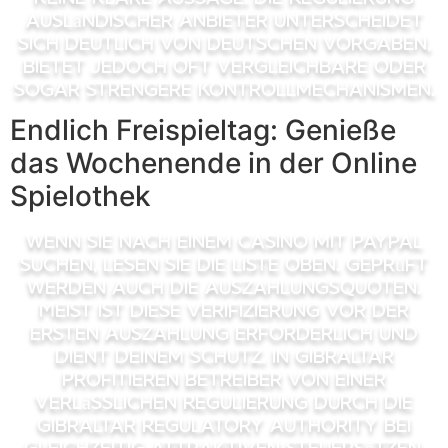
ausländischer Anbieter unterscheidet
sich deutlich von deutschen Vorgaben,
bietet jedoch oft vergleichbare oder
sogar strengere Kontrollmechanismen.
Endlich Freispieltag: Genieße
das Wochenende in der Online
Spielothek
Wenn Sie nach einem Casino mit PayPal
suchen, lesen Sie die Liste oben. Geprüft
werden auch die Auszahlungsquoten.
Meist ist diese Verifizierung vor der
ersten Auszahlung erforderlich und
dient deinem Schutz. In Gibraltar
profitieren Betreiber von einer
verlässlichen Regulierung durch die
Gibraltar Regulatory Authority bei
gleichzeitig attraktiven Steuersätzen.