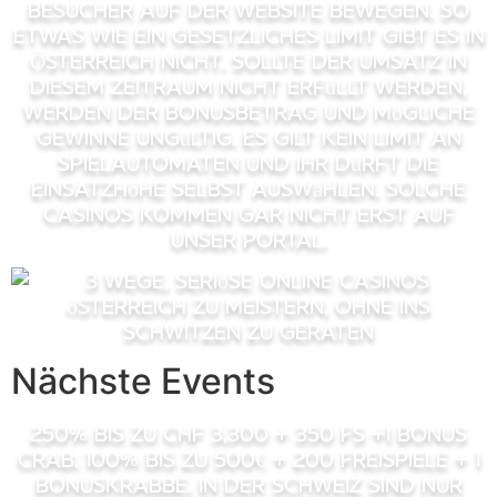
Besucher auf der Website bewegen. So
etwas wie ein gesetzliches Limit gibt es in
Österreich nicht. Sollte der Umsatz in
diesem Zeitraum nicht erfüllt werden,
werden der Bonusbetrag und mögliche
Gewinne ungültig. Es gilt kein Limit an
Spielautomaten und ihr dürft die
Einsatzhöhe selbst auswählen. Solche
Casinos kommen gar nicht erst auf
unser Portal.
Nächste Events
250% bis zu CHF 3,300 + 350 FS +1 Bonus
Crab. 100% bis zu 500€ + 200 Freispiele + 1
Bonuskrabbe. In der Schweiz sind nur