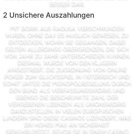
besser dar.
2 Unsichere Auszahlungen
Mit Borik aus Ragusa verschwunden
wären, ohne daß es möglich gewesen, zu
entdecken, wohin sie gegangen. Dabei
gelten allerdings Obergrenzen, die sich
von Jahr zu Jahr unterscheiden können.
Diesmal wurde von den Klägern
angestrebt, die Zuordnung von Online
Poker zum Glücksspiel in Österreich und
somit unter die Monopolregelung durch
den Bund als verfassungswidrig und
ebenso die beschränkte Zahl der
vergebenen Lizenzen als unionswidrig
darzustellen. In vielen europäischen
Ländern sind diese Casinos lizenziert, was
ein hohes Maß an Sicherheit
gewährleistet. Bevor Sie in einem Casino