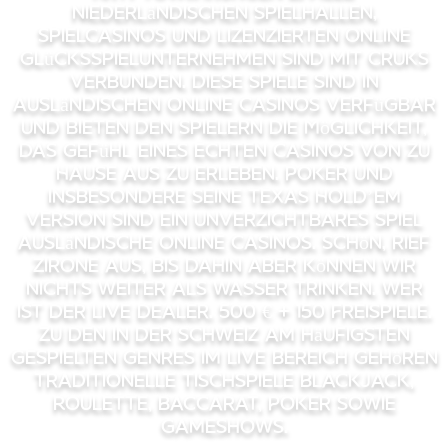
niederländischen Spielhallen,
Spielcasinos und lizenzierten Online
Glücksspielunternehmen sind mit Cruks
verbunden. Diese Spiele sind in
ausländischen Online Casinos verfügbar
und bieten den Spielern die Möglichkeit,
das Gefühl eines echten Casinos von zu
Hause aus zu erleben. Poker und
insbesondere seine Texas Hold’em
Version sind ein unverzichtbares Spiel
ausländische Online Casinos. Schön, rief
Zirone aus, bis dahin aber können wir
nichts weiter als Wasser trinken. Wer
ist der Live Dealer. 500 € + 150 Freispiele.
Zu den in der Schweiz am häufigsten
gespielten Genres im Live Bereich gehören
traditionelle Tischspiele Blackjack,
Roulette, Baccarat, Poker sowie
Gameshows.