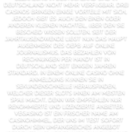
Deutschland nicht mehr verfügbar. Drei
Casinos bringen einige Vorteile mit sich,
jedoch gibt es auch den einen oder
anderen kleinen Nachteil, über den Sie
Bescheid wissen sollten. Seit der
Jahrtausendwende liegt nun das Haupt
Augenmerk des oepb auf online
Journalismus. Das Bezahlen von
Rechnungen per Handy ist in
Deutschland seit einigen Jahren
Standard. In einem Online Casino ohne
Anmeldung können Sie in
Sekundenschnelle herausfinden,
welcher dieser Slots Ihnen am meisten
Spaß macht. Denn wir empfehlen nur
renommierte und lizenzierte Anbieter.
Vegasino ist ein frischer Name am
Casinohimmel, der uns im Test sofort
durch sein umfangreiches Angebot