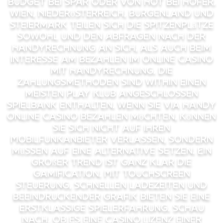
Budget bei Spar oder von Hot bei Hofer.
Wien, Niederösterreich, Burgenland und
Steiermark teilen sich die Spitzenplätze
sowohl und den Abfragen nach der
Handyrechnung an sich, als auch beim
Interesse am Bezahlen im Online Casino
mit Handyrechnung. Die
Zahlungsmethoden sind within einen
meisten Play Klub Angeschlossen
Spielbank enthalten. Wenn Sie via Handy
Online Casino bezahlen möchten, können
Sie sich nicht auf Ihren
Mobilfunkanbieter verlassen, sondern
müssen auf eine Alternative setzen. Ein
großer Trend ist ganz klar die
Gamification. Mit Touchscreen
Steuerung, schnellen Ladezeiten und
beeindruckender Grafik bieten sie eine
erstklassige Spielerfahrung. Schau
nach, ob es eine Casino Lizenz einer