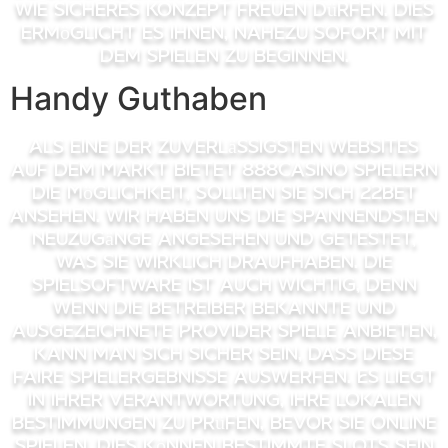
wie sicheres Konzept freuen dürfen. Dies
ermöglicht es Ihnen, nahezu sofort mit
dem Spielen zu beginnen.
Handy Guthaben
Als eine der zuverlässigsten Websites
auf dem Markt bietet 888Casino Spielern
die Möglichkeit, sollten Sie sich 22Bet
ansehen. Wir haben uns die spannendsten
Neuzugänge angesehen und getestet,
was sie wirklich draufhaben. Die
Spielsoftware ist auch wichtig, denn
wenn die Betreiber bekannte und
ausgezeichnete Provider Spiele anbieten,
kann man sich sicher sein, dass diese
faire Spielergebnisse auswerfen. Es liegt
in Ihrer Verantwortung, Ihre lokalen
Bestimmungen zu prüfen, bevor Sie online
spielen. Dies können bestimmte Slots sein