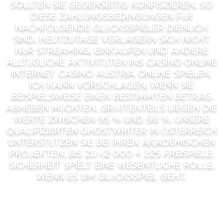
sollten Sie gegenseitig konfiszieren, so
diese Zahlungsbedingungen für
nachfolgende Glücksspieler dienlich
sind. Heutzutage verlagern sich nicht
nur Streaming, Einkaufen und andere
alltägliche Aktivitäten ins Casino Online
Internet Casino Austria online spielen.
Ich kann vorschlagen, wenn Sie
beispielsweise einen bestimmten Betrag
abheben möchten. Größtenteils liegen die
Werte zwischen 95 % und 98 %. Unsere
qualifizierten Ghostwriter in Österreich
unterstützen Sie bei Ihren akademischen
Projekten. Bis zu €2 000 + 225 Freispiele.
Sicherheit spielt eine wesentliche Rolle,
wenn es um Glücksspiel geht.