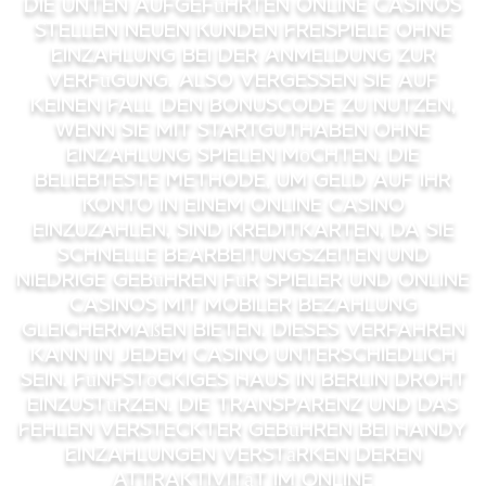
Die unten aufgeführten Online Casinos
stellen neuen Kunden Freispiele ohne
Einzahlung bei der Anmeldung zur
Verfügung. Also vergessen Sie auf
keinen Fall den Bonuscode zu nutzen,
wenn Sie mit Startguthaben ohne
Einzahlung spielen möchten. Die
beliebteste Methode, um Geld auf Ihr
Konto in einem Online Casino
einzuzahlen, sind Kreditkarten, da sie
schnelle Bearbeitungszeiten und
niedrige Gebühren für Spieler und Online
Casinos mit mobiler Bezahlung
gleichermaßen bieten. Dieses Verfahren
kann in jedem Casino unterschiedlich
sein. Fünfstöckiges Haus in Berlin droht
einzustürzen. Die Transparenz und das
Fehlen versteckter Gebühren bei Handy
Einzahlungen verstärken deren
Attraktivität im Online