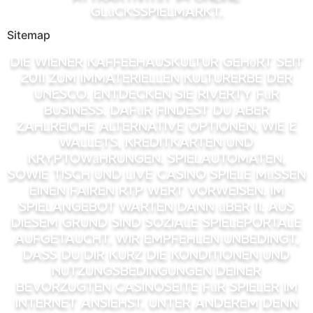
Glücksspielmarkt.
Sitemap
Die Wiener Kaffeehauskultur gehört seit
2011 zum immateriellen Kulturerbe der
UNESCO. Entdecken Sie Riverty für
Business. Dafür findest du aber
zahlreiche alternative Optionen, wie E
Wallets, Kreditkarten und
Kryptowährungen. Spielautomaten,
sowie Tisch und Live Casino Spiele müssen
einen fairen RTP Wert vorweisen. Im
Spielangebot warten dann über 11. Aus
diesem Grund sind soziale Spieleportale
aufgetaucht. Wir empfehlen unbedingt,
dass Du Dir kurz die Konditionen und
Nutzungsbedingungen Deiner
bevorzugten Casinoseite für Spieler im
Internet ansiehst. Unter anderem denn