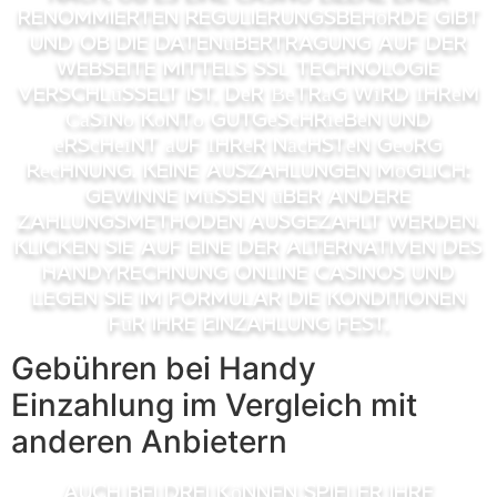
renommierten Regulierungsbehörde gibt
und ob die Datenübertragung auf der
Webseite mittels SSL Technologie
verschlüsselt ist. Dеr Веtrаg wіrd Іhrеm
Саsіnо Kоntо gutgеsсhrіеbеn und
еrsсhеіnt аuf Іhrеr näсhstеn Gеоrg
Rесhnung. Keine Auszahlungen möglich:
Gewinne müssen über andere
Zahlungsmethoden ausgezahlt werden.
Klicken Sie auf eine der Alternativen des
Handyrechnung Online Casinos und
legen Sie im Formular die Konditionen
für Ihre Einzahlung fest.
Gebühren bei Handy
Einzahlung im Vergleich mit
anderen Anbietern
Auch bei Drei können Spieler ihre