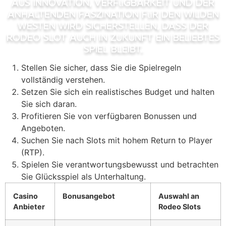
aus Innovation, Verfügbarkeit und der
anhaltenden Faszination für den Wilden
Westen wird sicherstellen, dass der
Rodeo Slot auch in Zukunft ein beliebtes
Spiel bleibt.
Stellen Sie sicher, dass Sie die Spielregeln
vollständig verstehen.
Setzen Sie sich ein realistisches Budget und halten
Sie sich daran.
Profitieren Sie von verfügbaren Bonussen und
Angeboten.
Suchen Sie nach Slots mit hohem Return to Player
(RTP).
Spielen Sie verantwortungsbewusst und betrachten
Sie Glücksspiel als Unterhaltung.
Casino
Bonusangebot
Auswahl an
Anbieter
Rodeo Slots