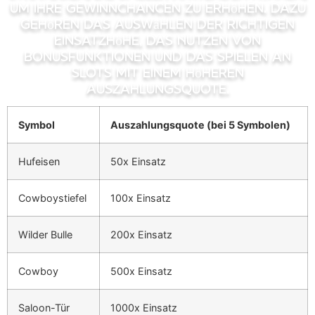
um ihre Gewinnchancen zu erhöhen. Dazu
gehören das Auswählen der richtigen
Einsatzhöhe, das Nutzen von
Bonusfunktionen und das Spielen an
Slots mit einem höheren
Auszahlungsquote.
Symbol
Auszahlungsquote (bei 5 Symbolen)
Hufeisen
50x Einsatz
Cowboystiefel
100x Einsatz
Wilder Bulle
200x Einsatz
Cowboy
500x Einsatz
Saloon-Tür
1000x Einsatz