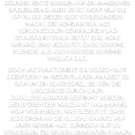
Soundeffekte sorgen für ein immersives
Spielerlebnis. Aber es ist nicht nur die
Optik, die diesen Slot so besonders
macht. Die Kombination aus
verschiedenen Gewinnlinien und
Bonusfunktionen bietet eine hohe
Varianz, was bedeutet, dass sowohl
kleinere als auch größere Gewinne
möglich sind.
Doch wie funktioniert ein Rodeo-Slot
eigentlich? Im Wesentlichen handelt es
sich um ein Glücksspiel, bei dem die
Ergebnisse durch einen
Zufallsgenerator bestimmt werden.
Jeder Dreh der Walzen ist unabhängig
vom vorherigen, was bedeutet, dass
jede Drehung die gleiche Chance auf
einen Gewinn hat. Dennoch gibt es
Strategien, die Spieler anwenden können,