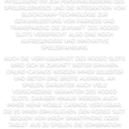
Intelligenz (KI) zur Personalisierung des
Spielerlebnisses und die Integration von
Blockchain-Technologie zur
Gewährleistung von Fairness und
Transparenz. Die Zukunft des Rodeo
Slots verspricht also eine noch
aufregendere und innovative
Spielerfahrung.
Auch die Verfügbarkeit des Rodeo Slots
wird sich in Zukunft weiter erhöhen.
Online-Casinos werden immer beliebter
und bieten eine breite Auswahl an
Spielen, darunter auch viele
verschiedene Varianten des Rodeo
Slots. Darüber hinaus werden auch
immer mehr mobile Casinos verfügbar,
die es Ihnen ermöglichen, den Rodeo Slot
bequem von Ihrem Smartphone oder
Tablet aus zu spielen. Die Kombination