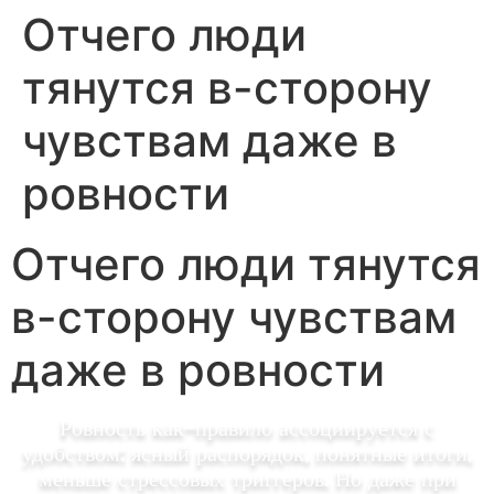
Отчего люди
Skip
caiacreative
to
тянутся в-сторону
content
caiacreative
чувствам даже в
ровности
Отчего люди тянутся
в-сторону чувствам
даже в ровности
Ровность как-правило ассоциируется с
удобством: ясный распорядок, понятные итоги,
меньше стрессовых триггеров. Но даже при