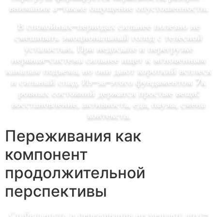
внимания а-также ощущение опустошенности.
В спокойных-периодах сильнее полезно не
смешивать эмоциональный голод с телесной
усталостью. При недосыпе и перегрузке
нервная-система сильнее ищет к мгновенным
каналам подъема, но они дают короткий всплеск
и сильный спад. Из-за-этого фундаментом 7к
ровных состояний держатся простые вещи:
восстановление, активность, еда, паузы, смена
контекста.
Переживания как
компонент
продолжительной
перспективы
Стабильность и переживания не мешают друг-