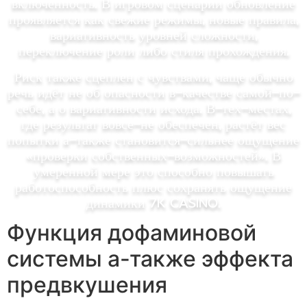
включенность. В игровом сценарии обновление
проявляется как свежие режимы, новые правила,
вариативность уровней сложности,
переключение роли либо стиля прохождения.
Риск также сцеплен с чувствами, чаще обычно
речь идёт не об опасности в-качестве самой-по-
себе, а о вариативности исхода. В-тех-местах,
где результат вовсе-не обеспечен, растёт вес
попытки а-также становится-сильнее ощущение
«проверки собственных-возможностей». В
умеренной мере это способно повышать
работоспособность плюс сохранять ощущение
динамики 7k casino.
Функция дофаминовой
системы а-также эффекта
предвкушения