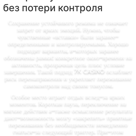
без потери контроля
Сохранение устойчивого режима не означает
запрет от ярких эмоций. Нужно, чтобы
чувственные «вставки» были заранее-
определенными и контролируемыми. Хорошо
подходят варианты, в-которых заранее
обозначены рамки: конкретное окно-времени на
активность, прозрачная цель плюс условие
завершения. Такой подход 7k casino ослабляет
риск перенапряжения и укрепляет переживание
самоконтроля над своим тонусом.
Особое место играет отдых вслед-за ярких
моментов. Короткая пауза, переключение на
мягкие действия а-также осмысление результата
дают-возможность мозгу «закрепить» приятные
переживания без необходимости немедленно
гнаться-за следующий триггер. При-этом