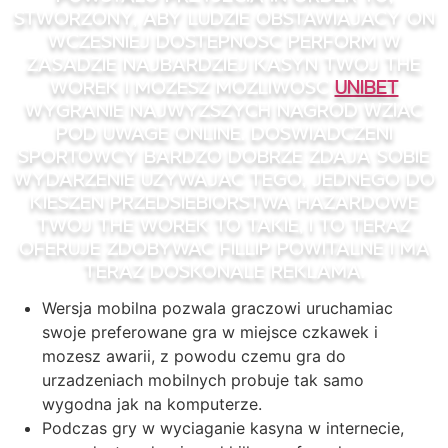
stworzony, aby ludzie obstawiajacy on
wczesniej dostepnosc perform w
zasadzie najbardziej kasyn twoj the
worek i mozesz mozliwosc
Unibet
wygranie najwyzszych nagrod wziac
pod uwage online. Doswiadczeni
sportowcy bardzo dobrze zdaja sobie
wydarzenie uzywajac tego, jednego do
kieszen przedsiebiorstwa hazardowe
twoj the worek to takie, i to teraz
oferuje zdobywac fillip powitalne i ma
teraz doskonale reklama.
Wersja mobilna pozwala graczowi uruchamiac
swoje preferowane gra w miejsce czkawek i
mozesz awarii, z powodu czemu gra do
urzadzeniach mobilnych probuje tak samo
wygodna jak na komputerze.
Podczas gry w wyciaganie kasyna w internecie,