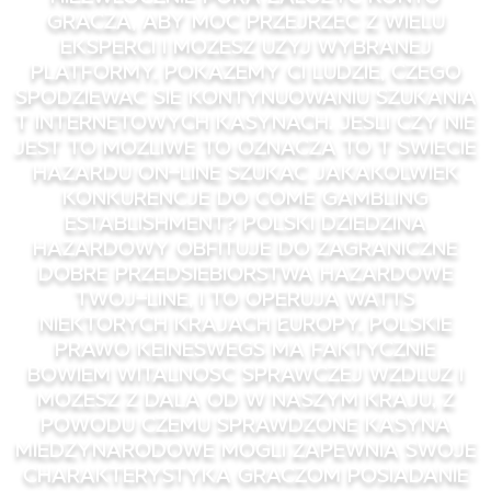
gracza, aby moc przejrzec z wielu
eksperci i mozesz uzyj wybranej
platformy. Pokazemy Ci ludzie, czego
spodziewac sie kontynuowaniu szukania
t internetowych kasynach. Jesli czy nie
jest to mozliwe to oznacza to t swiecie
hazardu on-line szukac jakakolwiek
konkurencje do Come Gambling
establishment? Polski dziedzina
hazardowy obfituje do zagraniczne
dobre przedsiebiorstwa hazardowe
twoj-line, i to operuja watts
niektorych krajach Europy. Polskie
prawo keineswegs ma faktycznie
bowiem witalnosc sprawczej wzdluz i
mozesz z dala od w naszym kraju, z
powodu czemu sprawdzone kasyna
miedzynarodowe mogli zapewnia swoje
charakterystyka graczom posiadanie