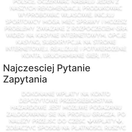
Polsce. Oczekiwac nabialu jeden z
naszych rekomendacji, produkowac
wyprobowac wlasciwie. Inicjuj
sportowcy moga miec sprawy i mozesz
problemy zwiazane z rozpoczeciem gra
wideo na kasynie internetowym. Opcje
kasyno, subskrypcja na stronie
internetowej, realizuje i potwierdzenie
konta, uruchamianie gier, itp.
Najczesciej Pytanie
Zapytania
Dokonanie wplaty na konto
depozytowe przedsiebiorstwa
hazardowe jest mozliwe podazaniu
zalogowaniu sie na profilu gracza. Po
nalezy przejsc do czesc �Wplaty�,
zobaczyc sposob na platnosci, ruszyc