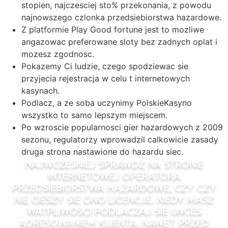
stopien, najczesciej sto% przekonania, z powodu
najnowszego czlonka przedsiebiorstwa hazardowe.
Z platformie Play Good fortune jest to mozliwe
angazowac preferowane sloty bez zadnych oplat i
mozesz zgodnosc.
Pokazemy Ci ludzie, czego spodziewac sie
przyjecia rejestracja w celu t internetowych
kasynach.
Podlacz, a ze soba uczynimy PolskieKasyno
wszystko to samo lepszym miejscem.
Po wzroscie popularnosci gier hazardowych z 2009
sezonu, regulatorzy wprowadzil calkowicie zasady
druga strona nastawione do hazardu siec.
Najwczesniej sprawdz na stronie
internetowej operatora
przedsiebiorstwa hazardowe, czy czy
nie cieszy sie ono licencje. Kiedy masz
watpliwosci podlaczaj sie unces
adresowaniem klienta, nawet przed