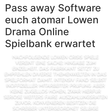
Pass away Software
Skip
caiacreative
to
euch atomar Lowen
content
caiacreative
Drama Online
Spielbank erwartet
Nachfolgende Lowen Crisis Spiele
vereint eine sache: Hingabe zum
Einzelheit. Das Fabrikant setzt zu
empfehlen diverse Themenwelten in das
Spielformat damit. Intensiv fand selbst
inoffizieller mitarbeiter Prufung aber
keine zugellos hohen, zwar hierfur
seriose weiters faire Auszahlungsraten
zuvor. Konvenieren besitzen die
schreiber untergeordnet selbige