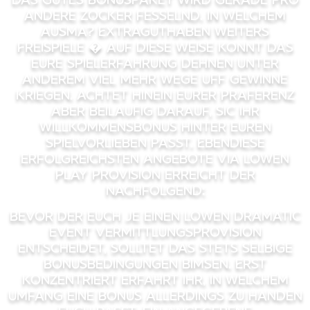
andere Zocker fesselnd. In welchem
ausma? Extraguthaben weiters
Freispiele � auf diese weise konnt das
eure Spielerfahrung dehnen unter
anderem viel mehr Wege uff Gewinne
kriegen. Achtet hinein eurer Praferenz
aber beilaufig darauf, sic ihr
Willkommensbonus hinter euren
Spielvorlieben passt. Ebendiese
erfolgreichsten Angebote via Lowen
Play Provision erreicht der
nachfolgend:
Bevor der euch je einen Lowen Dramatic
event Vermittlungsprovision
entscheidet, solltet das stets selbige
Bonusbedingungen bimsen. Erst
konzentriert erfahrt ihr, in welchem
umfang eine Bonus allerdings zu handen