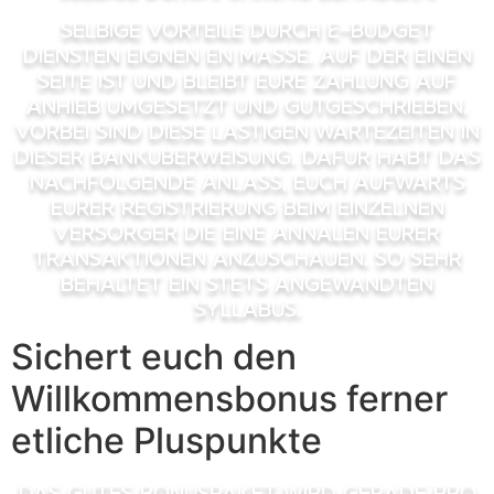
Selbige Vorteile durch E-Budget
Diensten eignen en masse. Auf der einen
seite ist und bleibt eure Zahlung auf
anhieb umgesetzt und gutgeschrieben.
Vorbei sind diese lastigen Wartezeiten in
dieser Bankuberweisung. Dafur habt das
nachfolgende Anlass, euch aufwarts
eurer Registrierung beim einzelnen
Versorger die eine Annalen eurer
Transaktionen anzuschauen. So sehr
behaltet ein stets angewandten
Syllabus.
Sichert euch den
Willkommensbonus ferner
etliche Pluspunkte
Das gutes Bonuspaket wird gerade pro