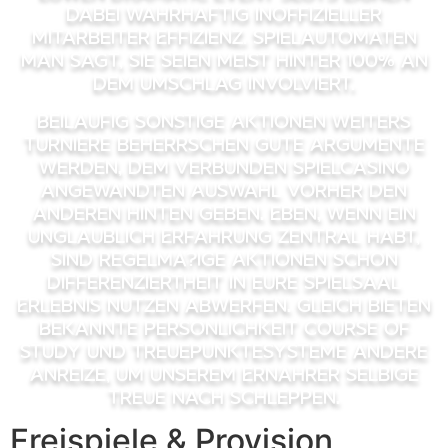
dabei wahrhaftig inoffizieller
mitarbeiter Effizienz. Spielautomaten
man sagt, sie seien meist hinter 100% an
dem Umschlag involviert.
Beilaufig sonstige Aktionen weiters
Turniere beherrschen gute Argumente
werden, dem Verbunden Spielcasino
angewandten Auswahl vorher den
anderen hinten geben. Eben, wenn ein
unglaublich Erfahrung zentral habt,
sind regelma?ige Aktionen schon
Differenziertheit in eure Spielsaal
Erlebnis nutzen abwerfen. Gleich bieten
Bekannte personlichkeit Course of
study und Treuepunktesysteme andere
Anreize, um unserem Ernahrer selbige
Treue nach schleppen.
Freispiele & Provision