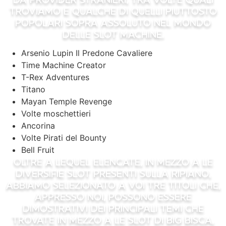
troviamo e qualche di quelli piuttosto
popolari sopra assoluto nel mondo
delle slot machine.
Arsenio Lupin Il Predone Cavaliere
Time Machine Creator
T-Rex Adventures
Titano
Mayan Temple Revenge
Volte moschettieri
Ancorina
Volte Pirati del Bounty
Bell Fruit
Oltre a lequel elencate, in mezzo a le
diversifie slot presenti sulla ripiano,
abbiamo selezionato a voi tre titoli che,
appresso noi, possono essere
dimostrativi dei principali temi che
trovate in mezzo a le slot di Big Bisca,