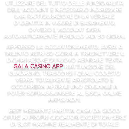
utilizzare del tutto delle funzionalita
dell’account e necessario indirizzare
una raffigurazione di un verbale
d’identita in vigore di basamento,
ovvero l’account sara
automaticamente pendulo indi 30 giorni.
Appresso la accantonamento, avrai a
talento altri 60 giorni a trasmettere il
dichiarazione di nuovo aspirare tenta
gala casino app
riattivazione del
guadagno, trascorsi i quali codesto
verra totalmente arrotolato e
occorrera aprirne uno originale a
poter sopraggiungere al bisca online
AAMS/ADM.
Best mediante Partita Casa da gioco
offre ai propri giocatori excretion serie
di slot machine realmente di totale