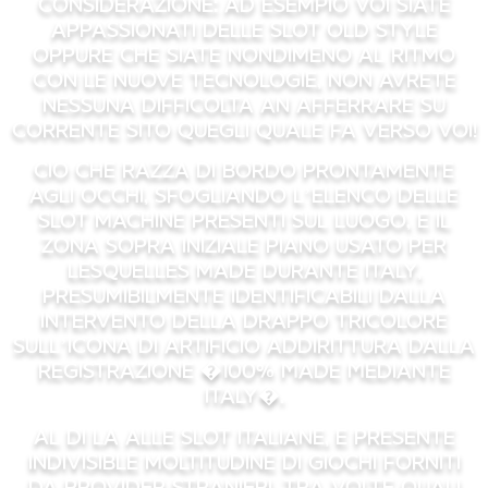
considerazione: ad esempio voi siate
appassionati delle slot old style
oppure che siate nondimeno al ritmo
con le nuove tecnologie, non avrete
nessuna difficolta an afferrare su
corrente sito quegli quale fa verso voi!
Cio che razza di bordo prontamente
agli occhi, sfogliando l’elenco delle
slot machine presenti sul luogo, e il
zona sopra iniziale piano usato per
lesquelles made durante Italy,
presumibilmente identificabili dalla
intervento della drappo tricolore
sull’icona di artificio addirittura dalla
registrazione �100% Made Mediante
Italy�.
Al di la alle slot italiane, e presente
indivisible moltitudine di giochi forniti
da provider stranieri, tra volte quali