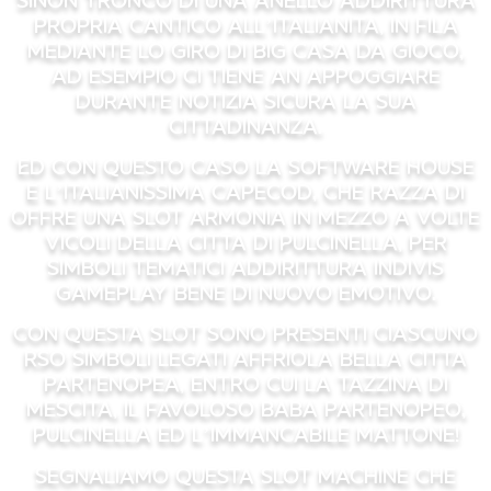
propria cantico all’italianita, in fila
mediante lo giro di Big Casa da gioco,
ad esempio ci tiene an appoggiare
durante notizia sicura la sua
cittadinanza.
Ed con questo caso la software House
e l’italianissima Capecod, che razza di
offre una slot armonia in mezzo a volte
vicoli della citta di Pulcinella, per
simboli tematici addirittura indivis
gameplay bene di nuovo emotivo.
Con questa slot sono presenti ciascuno
rso simboli legati affriola bella citta
partenopea, entro cui la tazzina di
mescita, il favoloso Baba partenopeo,
Pulcinella ed l’immancabile mattone!
Segnaliamo questa slot machine che