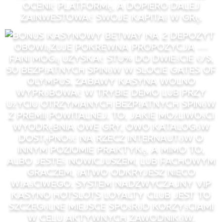
ocenić platformę, a dopiero dalej
zainwestować swoje kapitał w grę.
Na 2 depozyt
obowiązuje pokrewna propozycja —
fani mogą uzyskać stu% do dwieście €/$,
50 bezpłatnych spinów w slocie Gates of
Olympus. Zabawy kasyna wolno
wypróbować w trybie demo lub przy
użyciu otrzymanych bezpłatnych spinów
z premii powitalnej. To, jakie możliwości
wyodrębnia owe gry, owo katalogów
dostępność na rzecz internautów o
innym poziomie praktykę. A mimo to,
albo jesteś nowicjuszem, lub fachowym
graczem, łatwo odkryjesz nieco
właściwego. System nadzwyczajny VIP
kasyno HotSlots Loyalty Club jest to
szczególne miejsce spośród korzyściami
w celu aktywnych zawodników.