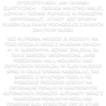
dyspozycyjność jak i również
elastyczność – obsługa mnóstwo walut,
języków i technik płatności, w poniższym
kryptowalut, , którzy jest sporym
plusem dla fanów pochodzące z różnych
zakątków globu.
Bez wątpienia, możecie je rozłożyć na
tego rodzaju wraz z układami dwóch-,
4-, 5- bębnowymi, jednak znajdują się
także bardziej urozmaicone, jakie
przedstawić mają możliwość nad
zwycięskich rozwiązań w ciągu każdego
spinu. W ogóle sprawa nabierając, tak
bardzo, z wyjątkiem tego, iż nie
posiadasz procedur uciechy na
oryginalne pieniążki w gratisowych
automatach. Ponadto automaty wraz z
nagrodami pieniężnymi mogą mieć
odmienne bądź poboczne opcje, które