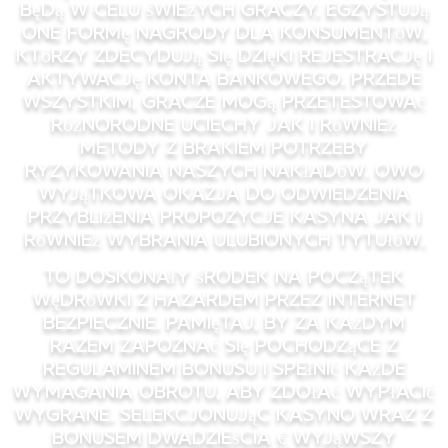
będą w celu świeżych graczy. Egzystują
one formę nagrody dla konsumentów,
którzy zdecydują się dzięki rejestrację i
aktywację konta bankowego. Przede
wszystkim, gracze mogą przetestować
różnorodne uciechy jak i również
metody z brakiem potrzeby
ryzykowania naszych nakładów. Owo
wyjątkowa okazja do odwiedzenia
przybliżenia propozycje kasyna jak i
również wybrania ulubionych tytułów.
To doskonały środek na początek
wędrówki z hazardem przez internet
bezpiecznie. Pamiętaj, by za każdym
razem zapoznać się pochodzące z
regulaminem bonusu i spełnić każde
wymagania obrotu, aby zdołać wypłacić
wygrane. Selekcjonując kasyno wraz z
bonusem dwadzieścia € wyjąwszy