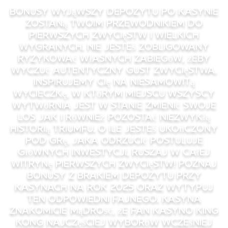
Bonusy wyjąwszy depozytu po kasynie
zostaną Twoim przewodnikiem do
pierwszych zwycięstw i wielkich
wygranych. Nie jesteś zobligowany
ryzykować własnych zabiegów, żeby
wyczuć autentyczny gust zwycięstwa.
Inspirujemy Cię na niesamowitą
wycieczkę, w którym miejscu wszyscy
wytwórnia jest w stanie zmienić Swoje
los jak i również pozostać niezwykłą
historią triumfu. O ile jesteś ukończony
pod grę, jaka odrzucić postuluje
głównych inwestycji, ruszaj w całej
witrynę pierwszych zwycięstw! Poznaj
bonusy z brakiem depozytu przy
kasynach na rok 2025 oraz wytypuj
ten odpowiedni fajnego. Kasyna
znakomicie mądrość, że fan kasyno king
kong najczęściej wyborów wcześniej