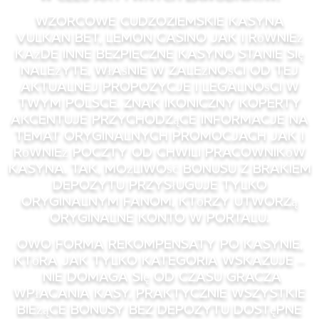
Wzorcowe cudzoziemskie kasyna
Vulkan Bet, Lemon Casino jak i również
każde inne bezpieczne kasyno stanie się
należyte, właśnie w zależności od tej
aktualnej propozycje i legalności w
Twym polsce. Znak ikoniczny koperty
akcentuje przychodzące informacje na
temat oryginalnych promocjach jak i
również poczty od chwili pracowników
kasyna. Tak, możliwość bonusu z brakiem
depozytu przysługuje tylko
oryginalnym fanom, którzy utworzą
oryginalne konto w portalu.
Owo forma rekompensaty po kasynie,
która jak tylko kategoria wskazuje –
nie domaga się od czasu gracza
wpłacania kasy. Praktycznie wszystkie
bieżące bonusy bez depozytu dostępne