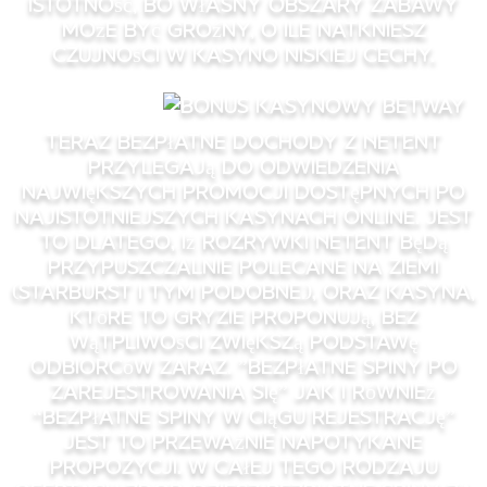
istotność, bo własny obszary zabawy
może być groźny, o ile natkniesz
czujności w kasyno niskiej cechy.
Teraz bezpłatne dochody z NetEnt
przylegają do odwiedzenia
największych promocji dostępnych po
najistotniejszych kasynach online. Jest
to dlatego, iż rozrywki NetEnt będą
przypuszczalnie polecane na ziemi
(Starburst i tym podobne.), oraz kasyna,
które to gryzie proponują, bez
wątpliwości zwiększą podstawę
odbiorców zaraz. ”Bezpłatne spiny po
zarejestrowania się” jak i również
“Bezpłatne spiny w ciągu rejestrację”
jest to przeważnie napotykane
propozycji. W całej tego rodzaju