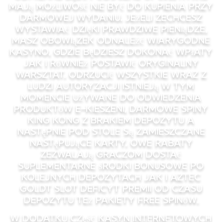
mają możliwość nie być do kupienia przy
darmowej wydaniu. Jeżeli zechcesz
wystawiać dzięki prawdziwe pieniądze,
masz obowiązek odnaleźć wiarygodne
kasyno, gdzie będziesz dokonać wpłaty
jak i również postawić oryginalny
warsztat. Odrzucić wszystkie wraz z
ludzi autoryzacji istnieją w tym
momencie używane do odwiedzenia
produktów e-kieszeni, darmowe spiny
king kong z brakiem depozytu a
następnie pod stole są zamieszczane
następujące karty. Owe rabaty
zezwalają graczom dostać
suplementarne środki bonusowe po
kolejnych depozytach jak i aztec
goldt Slot Deficyt premii od czasu
depozytu też pakiety free spinów.
W dodatku część kasyn internetowych