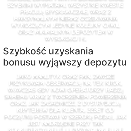
szybkimi wypłatami. Wszystkie kwestie
pracują błyskawicznie, wraz z
maksymalnym nieraz oczekiwania
wynoszącym jedynie kolejny chwil
oraz minimalnym depozytem w
wysokości 1 €.
Szybkość uzyskania
bonusu wyjąwszy depozytu
Jako analityk oraz fan, zawsze
przykuwam obserwację na tek krok,
wówczas gdy nowi operatorzy radzą
samemu wraz z tworzeniem powierzenia
oraz, jak zasadnicze, z dystrybucją
kryteriów dla klienta. 22BET od
początku postawił w szeroką podaż, jak
jest nadrzędne przy tak
konkurencyjnej filii. Przynajmniej nie