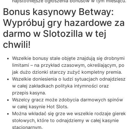
najistotniejsze ogłoszenia bonusów w tym miesiącu.
Bonus kasynowy Betway:
Wypróbuj gry hazardowe za
darmo w Slotozilla w tej
chwili!
Wszelkie bonusy stale objęte znajdują się drobnymi
limitami – na przykład czasowym, określającym, po
jak dużo dzionki starczy zużyć kompletny premia.
Wszelkie doniesienia o ludzi sytuacjach odnajdziesz
w całej zakładkach polityka intymności oraz
przepis kasyna.
Wszelcy gracz może zdobycia darmowych spinów
w całej kasynie Hot Slots.
Można wkładać się grze we wszelkie rodzaje gierek
stołowych, które to odnajdziemy w całej kasynie
stacjonarnym.