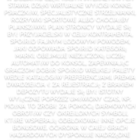
stawia dzięki wirtualne wyścigi konne,
psiaczków, specjalistyczne strzelnianki,
rozrywki sportowe albo chociażby
planszówki. Plan stronicy wydaje się
być przyjacielski w celu kontrahenta,
spośród fajnym lodowym powodem,
jaki odpowiada spośród kategorią
marki. Obejmuje niezliczoną liczbę
automatów do konsol, zapewniając
graczom dobór spośród wielkiej palety
wedle katalogów preferencjami. Premia
dwadzieścia € za rejestrację z brakiem
depozytu wydaje się być istotny
wyłącznie poprzez umówiony czas, np.
Można to zrobić za pomocą darmowych
obrotów czy określonych symboli,
które wspierają odblokować inne opcje
bonusowe. Ochrona w całej grach
hazardowych dysponuje nadrzędne