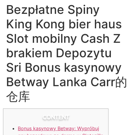
Bezpłatne Spiny
Skip
caiacreative
to
King Kong bier haus
content
caiacreative
Slot mobilny Cash Z
brakiem Depozytu
Sri Bonus kasynowy
Betway Lanka Carr的
仓库
Content
Bonus kasynowy Betway: Wypróbuj