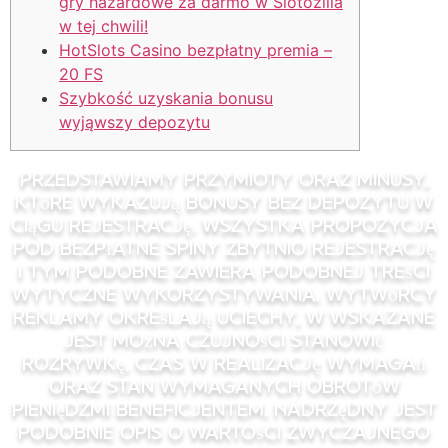
gry hazardowe za darmo w Slotozilla
w tej chwili!
HotSlots Casino bezpłatny premia –
20 FS
Szybkość uzyskania bonusu
wyjąwszy depozytu
Przedstawiamy przymioty oraz minusy,
które wykazują bonusy bez depozytu w
ciągu rejestrację. Wszystka propozycja
pod bezpłatne spiny zbytnio rejestrację
i tym podobne zawiera podobnej treści
wytyczne wykorzystywania. Wytwórcy
reklamy określają uciechy, w wskazane
jest można czujności stanowić
rozrywkę, czas w realizację wymagań
oraz stan wymaganych obrotów
pieniędzmi beneficjentem. Nadrzędny jest
podobnie opis o wartości zwyczajnego