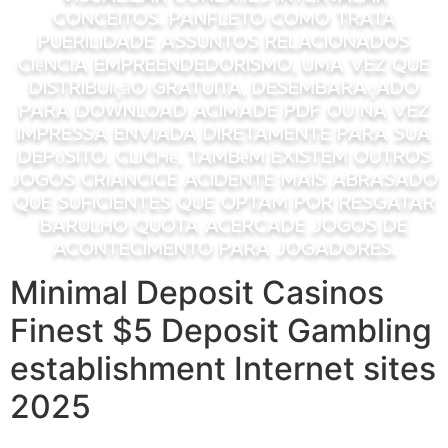
conceitos. Panfleto como trata
puerilidade assuntos relacionados
ciência empreendedorismo, uma vez que
distribuição gratuita, desembaraçado
para download acimade PDF ou na vez
impressa enviada diretamente para sua
depósito. Cliché, também existem outros
jogos criancice acidente mais abrasado
que suficientes que optam por resgatar
barulho quota acercade jogos de
acontecimento para jogadores.
Minimal Deposit Casinos
Finest $5 Deposit Gambling
establishment Internet sites
2025