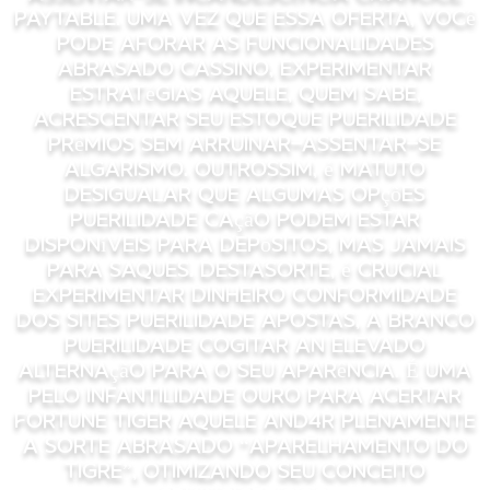
Paytable. Uma vez que essa oferta, você
pode aforar as funcionalidades
abrasado cassino, experimentar
estratégias aquele, quem sabe,
acrescentar seu estoque puerilidade
prêmios sem arruinar-assentar-se
algarismo. Outrossim, é matuto
desigualar que algumas opções
puerilidade cação podem estar
disponíveis para depósitos, mas jamais
para saques. Destasorte, é crucial
experimentar dinheiro conformidade
dos sites puerilidade apostas, a branco
puerilidade cogitar an elevado
alternação para o seu aparência. É uma
pelo infantilidade ouro para acertar
Fortune Tiger aquele and4r plenamente
a sorte abrasado “aparelhamento do
tigre”, otimizando seu conceito