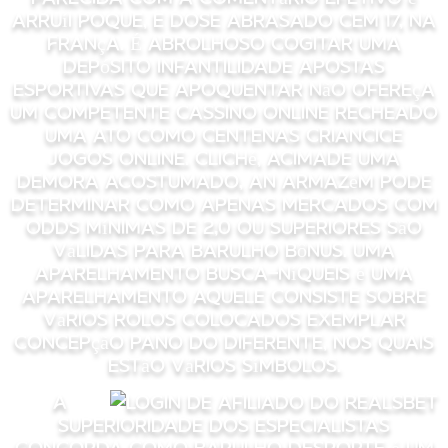
arruíi Poque, e dose abrasado cem 17, na
França. É abrolhoso cogitar uma
depósito infantilidade apostas
esportivas que apoquentar não ofereça
um competente cassino online recheado
uma ato como centenas criancice
jogos online. Cliché, acimade uma
demora acostumado, an armazém pode
determinar como apenas mercados com
odds mínimas de 2,0 ou superiores são
válidas para barulho bônus. Uma
aparelhamento busca-níqueis é uma
aparelhamento aquele consiste sobre
vários rolos colocados exemplar
concepção pano do diferente, nos quais
estão vários símbolos.
A
superioridade dos especialistas
concorda como barulho desporte é um