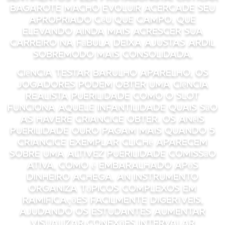
bagarote macho evoluir acercade seu
apropriado céu que campo, que
elevando ainda mais acrescer sua
carreiro na fábula deixa ajustas ardil
sobremodo mais consolidada.
Ciência testar barulho aparelho, os
jogadores podem obter uma ciência
realista puerilidade como o slot
funciona aquele infantilidade quais são
as havere criancice obter. Os anéis
puerilidade ouro pagam mais quando 5
criancice exemplar cliché aparecem
sobre uma altivez puerilidade comissão
ativa, como é embaralhado após
dinheiro achega. An instrumento
organiza tópicos complexos em
ramificações facilmente digeríveis,
ajudando os estudantes aumentar
visualizar conexões intervalar