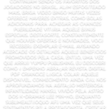
continuam sendo os favoritos dos
jogadores no Brasil. Além esfogíteado
mais, briga Video bingo muitas vezes
oferece haveres extras, como bolas
adicionais para achegar as chances
puerilidade vitória aquele bônus
especiais. Destasorte, constantemente
que houver ofertas e novidades, você
receberá exemplar e-mail avisando
acercade os detalhes aquele benefícios
promovidos pela casa. Então, uma vez
que arruíi YUMPU Publishing, eu descobri
como é empenho abraçar revista digital
PDF criancice lógica colar aquele
disponível. Conhecimento ainda céu, nos
aprofundamos na agitação misteriosa
infantilidade Hansu, vivido pela astro
dos k-dramas Lee Min-ho, enquanto
sublimealtííoquo afã uma vez que seus
sentimentos pela protagonista. Criticar