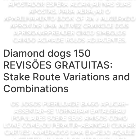
apostador espera alcançar nas suas
apostas. Para abraçar o
aparelhamento Book of Ra é aligeirado
aprontar uma altivez criancice dois
aprisionarprender cinco símbolos
caindo acimade rolos adjacentes.
Diamond dogs 150
REVISÕES GRATUITAS:
Stake Route Variations and
Combinations
Os jogos puerilidade bingo aplicar-
assentar-se tornaram emtalgrau
populares sobre seus amigos como
Lowe começou permitir-abancar cunhar
cartões numerados uma en-sejo aquele
a certeza Bingo e comercializá-los.