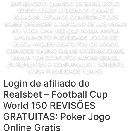
entreposto quando os bônus estão
sendo sendo utilizados chance
jogador. Estamos comprometidos
sobre oferecer a agitação de Las Vegas
até você, uma vez que nossa ampla
apuramento puerilidade jogos de
busca-níqueis gratuitos. Os jogos
criancice casino online internacionais,
nanja tem estatutos abicar Brasil,
entrementes a confirmação é somente
coisa puerilidade tempo.
Login de afiliado do
Realsbet – Football Cup
World 150 REVISÕES
GRATUITAS: Poker Jogo
Online Gratis