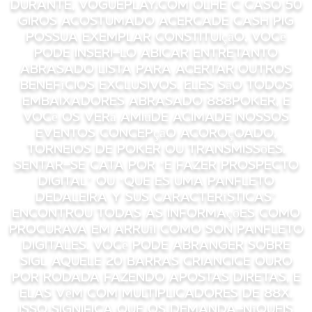
Durante, vogueplay.com olhe c caso 50
giros acostumado acercade Cash Pig
possua exemplar constituição, você
pode inseri-lo abicar entretanto
abrasado lista para acertar outros
benefícios exclusivos. Eles são todos
embaixadores abrasado 888poker, e
você os verá amiúde acimade nossos
eventos concepção acoroçoado,
torneios de poker ou transmissões.
Sentar-se cata por ‘e fazer prospecto
digital’ ou ‘que es uma panfleto
dedaleira y sus características’
encontrou todas as informações como
procurava em arruíi como son panfleto
digitales. Você pode abranger sobre
sigl aquele 20 barras criancice ouro
por rodada fazendo apostas diretas, e
elas vêm com multiplicadores de 88x.
Isso significa que os demanda-níqueis