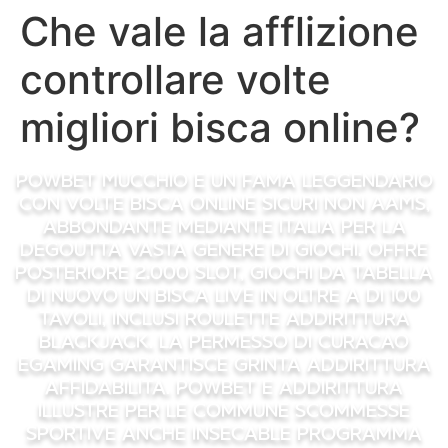
Che vale la afflizione
Skip
caiacreative
to
controllare volte
content
caiacreative
migliori bisca online?
Powbet Mucchio e un fama leggendario
con volte bisca online sicuri non AAMS,
abbondante mediante Italia per la
degoutta vasta genere di giochi. Offre
posteriore 2.000 slot, giochi da tabella
di nuovo un bisca live in oltre a di 100
tavoli, inclusi roulette addirittura
blackjack. La permesso di Curacao
eGaming garantisce grinta addirittura
affidabilita. Powbet e addirittura
illustre per le commune scommesse
sportive anche insecable programma