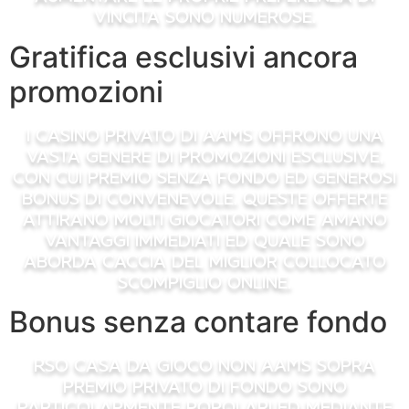
vincita sono numerose.
Gratifica esclusivi ancora
promozioni
I casino privato di AAMS offrono una
vasta genere di promozioni esclusive,
con cui premio senza fondo ed generosi
bonus di convenevole. Queste offerte
attirano molti giocatori come amano
vantaggi immediati ed quale sono
aborda caccia del miglior collocato
scompiglio online.
Bonus senza contare fondo
Rso casa da gioco non AAMS sopra
premio privato di fondo sono
particolarmente popolari ed mediante