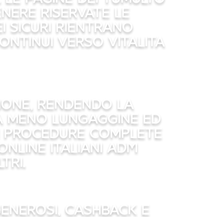
nere riservate le
i sicuri rientrano
ontinui verso vitalita
zione, rendendo la
ca meno lungaggine ed
di procedure complete
nline italiani ADM
tri.
enerosi, cashback e