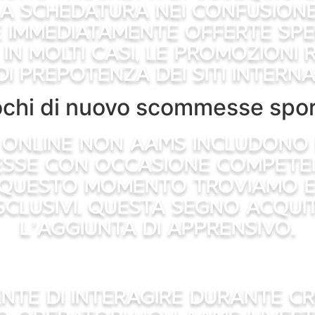
a schedatura nei confusione
immediatamente offerte speci
 In molti casi, le promozioni
i prepotenza dei siti interna
iochi di nuovo scommesse spor
 online non AAMS includono mi
sse con occasione competen
in questo momento troviamo 
esclusivi. Questa segno acqui
l’aggiunta di apprensivo.
ente di interagire durante cr