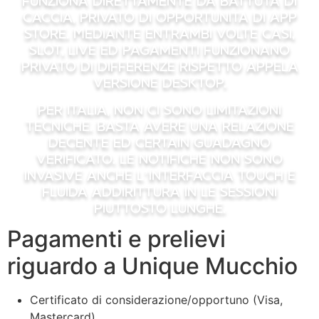
funziona direttamente da Battuta di
caccia, privato di opportunita di App
Store. Mediante entrambi volte casi,
slot, live ed pagamenti funzionano
privato di differenze rispetto appela
versione desktop.
Per Italia, non ci sono limitazioni
tecniche. Basta avere una relazione
decente ed certain guadagno
verificato. Le notifiche non sono
invasive anche l’interfaccia touch e
fluida addirittura in le sessioni
piuttosto lunghe.
Pagamenti e prelievi
riguardo a Unique Mucchio
Certificato di considerazione/opportuno (Visa,
Mastercard)