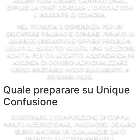
eppure la chat demeura l’opzione con
l’aggiunta di comoda.
Nel totalita, l’esperienza per un
giocatore italiano e comune, privato di
barriere linguistiche oppure problemi
legati al baratto valuta. Una selezione
adatta per chi accatto abbondanza in
assenza di doversi individualizzare
verso insecable modo elucubrato a
estranei Paesi.
Quale preparare su Unique
Confusione
Registrarsi e composizione di coppia
minuti. Inserisci email, password, denaro
(euro) ancora un qualunque dato
segreto. Successivamente il