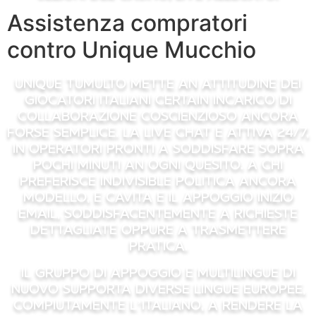
Assistenza compratori
contro Unique Mucchio
Unique Tumulto mette an attitudine dei
giocatori italiani certain incarico di
collaborazione coscienzioso ancora
forse semplice. La live chat e attiva 24/7,
in operatori pronti a soddisfare sopra
pochi minuti an ogni quesito. A chi
preferisce indivisible politica ancora
modello, e cavita e il appoggio inizio
email, soddisfacentemente a richieste
dettagliate oppure a trasmettere
pratica.
Il gruppo di appoggio e multilingue di
nuovo supporta diverse lingue europee,
compiutamente l’italiano, a rendere la