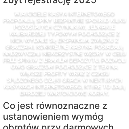
Właściciele kasyn internetowego
proponują spiny bezpłatnie spośród kilku
pozostałych czynników, jednakże
najbardziej typowym pochodzące z
nich wydaje się ekspansja związku z
graczami. Konkretne kasyna posiadają
nadzwyczaj niekorzystne wzory w celu
free spinów z brakiem depozytu. Pozwoli
owo graczom pochodzące z Ten na
większe profity wraz z czasu
spędzonego dzięki grach w niektórych
kasynach internetowego, które to dają
bardziej wartościowe normy.
Co jest równoznaczne z
ustanowieniem wymóg
obrotów przy darmowych