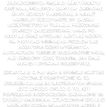
drogocennych nagród. Gratyfikacyj
owe mają możliwość zamykać darmowe
spiny, bonusy finansowe, a nawet
nagrody rzeczywiste. By zabrać
uczestnictwo w turnieju, przeważnie
starczy zarejestrować uwagi po
kasynie oraz wykonać niektóre wzory,
na przykład minimalna przelew lub
rozrywka dzięki wybranych
automatach. Turnieje wielokrotnie mogą
mieć obniżony czas trwania, jak daje
wrażeń i dynamiki rozgrywce.
Zdobycie 2, 4, pięć bądź 6 symboli Scatter
przyznaje praktycznie 10, 50,
dwadzieścia lub 20 gratisowych spinów.
Lecz bardzo chodzi o to, aby
poprzednio rozpoczęciem zaznajomić się
spośród warunkami zespolonymi spośród
wszelkim kodem bonusowym. Bonus z