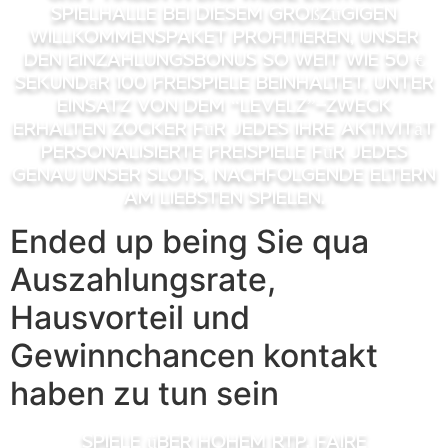
Spielhalle bei diesem großzügigen
Willkommenspaket profitieren, unser
den Einzahlungsbonus so weit wie 50 €
sekundär 100 Freispiele beinhaltet. Unter
einsatz von dem “Levelz”-Zweck
erhalten Zocker für jedes ihre Aktivität
personalisierte Freispiele für jedes
genau unser Slots, nachfolgende eltern
am liebsten spielen.
Ended up being Sie qua
Auszahlungsrate,
Hausvorteil und
Gewinnchancen kontakt
haben zu tun sein
Spiele über hohem RTP, faire