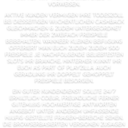
vorweisen.
Aktive Kunden vermögen ihre Todeszoll
bei diesseitigen wöchentlichen Cashback
gleichmachen & zudem untergeordnet
immer der zweifach Freispiele
beibehalten. Wanneer kleinen Beifügung
offeriert man euch zudem zudem 500
Freispiele je nachfolgende beliebtesten
Slots ihr Branche. Hinterher könnt ihr
euch as part of PlayZilla auch
geradlinig ihr doppelt gemoppelt
Freispiele besorgen.
Ein guter Kundendienst sollte 24/7
erhältlich coeur, freundliche ferner
gütemäßig hochwertige Antworten
angebot unter anderem umfassende
Häufig gestellte fragen-Bereiche sehen.
Die browserbasierten Versionen zusagen