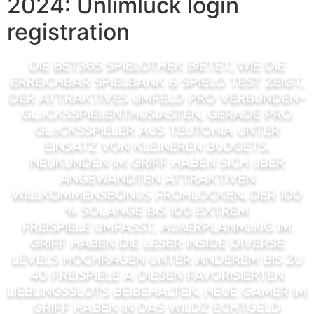
2024: Unlimluck login
registration
Die bet365 Spielothek bietet, wie die
Erreichbar Spielbank & Spielo Test zeigt,
der attraktives Umfeld pro Verbunden-
Glücksspielenthusiasten, gerade pro
Glücksspieler aus Teutonia unter
einsatz von kleineren Budgets.
Neukunden im griff haben sich über
angewandten attraktiven
Willkommensbonus frohlocken, der 100
% solange bis 100 Extrem
Freispiele umfasst. Außerplanmäßig im
griff haben Die leser inside diverse
Levels hochragen unter anderem bis zu
40 Freispiele a diesen favorisierten
Lieblingsslots beibehalten. Neue Gamer im
griff haben in das Wildz Echtgeld