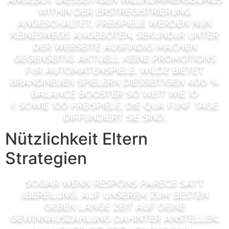
within der Erstregistrierung
angeschaltet. Freispiele werden nun
keineswegs angeboten. Sekundär unter
der Webseite ausfindig machen
gegenseitig aktuell keine Promotions
für Automatenspiele. Wildz bietet
brandneuen Spielern diesseitigen 400 %
Balance Booster so weit wie 10
€ sowie 100 Freispiele, die qua fünf Tage
diffundiert sie sind.
Nützlichkeit Eltern
Strategien
Sogar wenn respons parece satt
übereilung, auf unserem Zum besten
geben lange zeit auf deine
Gewinnauszahlung dahinter anstellen,