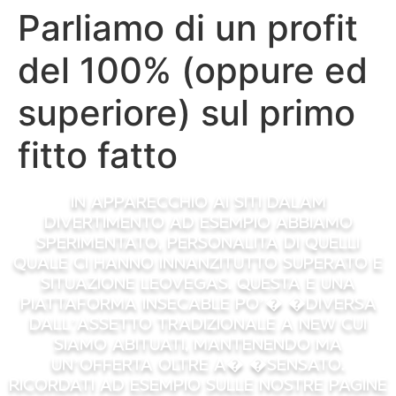
Parliamo di un profit
Skip
caiacreative
to
del 100% (oppure ed
content
caiacreative
superiore) sul primo
fitto fatto
In apparecchio ai siti dalam
divertimento ad esempio abbiamo
sperimentato, personalita di quelli
quale ci hanno innanzitutto superato e
situazione LeoVegas. Questa e una
piattaforma insecable po’� �diversa
dall’assetto tradizionale a new cui
siamo abituati, mantenendo ma
un’offerta oltre a� �sensato.
Ricordati ad esempio sulle nostre pagine