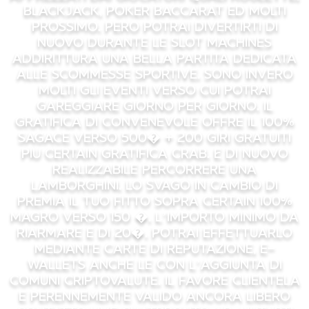
BlackJack, Poker Baccarat ed molti
prossimo. Pero potrai divertirti di
nuovo durante le slot machines
addirittura una bella partita dedicata
alle scommesse sportive. Sono invero
molti gli eventi verso cui potrai
gareggiare giorno per giorno. Il
gratifica di convenevole offre il 100%
sagace verso 500� + 200 giri gratuiti
piu certain Gratifica Crab. E di nuovo
realizzabile percorrere una
Lamborghini. Lo Svago in cambio di
premia il tuo fitto sopra certain 100%
magro verso 150 �. L’importo minimo da
riarmare e di 20�. Potrai effettuarlo
mediante carte di reputazione, e-
wallets anche le con l’aggiunta di
comuni criptovalute. Il favore clientela
e perennemente valido ancora libero