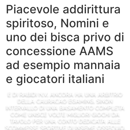
Piacevole addirittura
Skip
caiacreative
to
spiritoso, Nomini e
content
caiacreative
uno dei bisca privo di
concessione AAMS
ad esempio mannaia
e giocatori italiani
E di Rabidi N.V. ancora ha una arbitrio
della Cauracao eGaming. Sinon
intervallo di una basamento completa
come unisce volte migliori giochi da
tavolo per una conto dedicata alle
scommesse sportive di insieme ossequio.