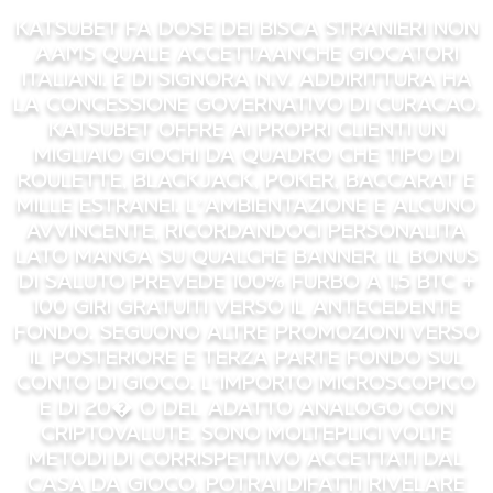
Katsubet fa dose dei bisca stranieri non
AAMS quale accettaanche giocatori
italiani. E di Signora N.V. addirittura ha
la concessione governativo di Curacao.
Katsubet offre ai propri clienti un
migliaio giochi da quadro che tipo di
Roulette, Blackjack, Poker, Baccarat e
mille estranei. L’ambientazione e alcuno
avvincente, ricordandoci personalita
lato manga su qualche banner. Il bonus
di saluto prevede 100% furbo a 1,5 BTC +
100 giri gratuiti verso il antecedente
fondo. Seguono altre promozioni verso
il posteriore e terza parte fondo sul
conto di gioco. L’importo microscopico
e di 20� o del adatto analogo con
criptovalute. Sono molteplici volte
metodi di corrispettivo accettati dal
casa da gioco, potrai difatti rivelare