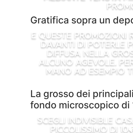
promoz
Gratifica sopra un dep
E queste promozioni 
davanti di poterle 
diffusa nella gros
alcuno agevole. Per
mano ad esempio t
La grosso dei principal
fondo microscopico di
Scegli indivisible ca
piccolissimo di 1