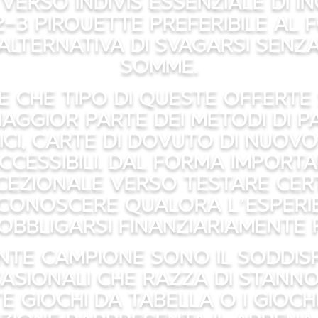
verso indivis essenziale di 
-3 pirouette preferibile al 
alternativa di svagarsi senz
somme.
e che tipo di queste offert
 maggior parte dei metodi di 
i, carte di dovuto di nuovo
essibili. Dal forma importan
cezionale verso testare cer
conoscere qualora l’esperie
i obbligarsi finanziariamente 
ente campione sono il soddi
asionali che razza di stann
e giochi da tabella o i gioc