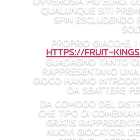
ovverosia piu euro. U
qualunque siti prem
spin escludendo f
sol
Proprio giacche, 
https://fruit-kings
guadagno tanto olt
rappresentano una s
gioco hanno introdott
da sbattere pe
Da comodo del distr
che tipo di combinan
gratis rappresent
nuovi giocatori. D