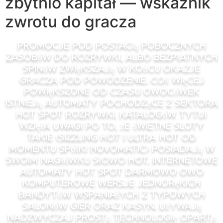
zbytnio kapitał — wskaźnik
zwrotu do gracza
Promocje pod postacią pobocznych
zasobów do rozrywki, albo bezpłatnych
spinów zwiększają w końcu okazje
gracza pod powodzenie. Coś więcej
powiększone od czasu owocówek
istnieją automaty pochodzące z sektora
Hot Spot rozrywki. Katalogów tytuł
wzięła uwagi po to, że świetne sloty
takie (Sizzling Hot i Ultra Hot od
momentu spółki Novomatic) posiadają w
swoim nagłówku słowo HOT. Internetowe
automaty hot spot darmowo owo
komputerowe wersje jednorękich
bandytów wspaniałych z typowych
salonów gier oraz kasyn. Używają
nadzwyczaj prostą technologię opartą