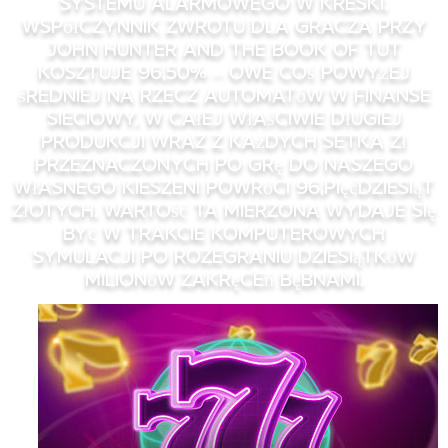
systemu alarmowego w kreski.
Współczynnik zwrotu dla gracza przy
John Hunter and the Book of Tut
kosztuje 96,50% – owe coś powyżej
średniej na rzecz automatów w finanse
sieciowy. W całej właściwie długiej
produkcji wraz z każdych setka Zł
przeznaczonych po grę do naszego
własnego kieszeni powróci 96,pięćdziesiąt
złotych. Wartość ta mierzona wydaje się
być w trakcie komputerowych
symulacji po rozegraniu dziesiątków
milionów zakręceń bębnami.