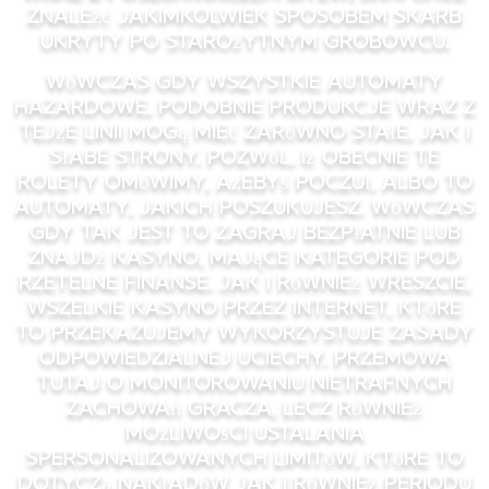
znaleźć jakimkolwiek sposobem skarb
ukryty po starożytnym grobowcu.
Wówczas gdy wszystkie automaty
hazardowe, podobnie produkcje wraz z
tejże linii mogą mieć zarówno stałe, jak i
słabe strony. Pozwól, iż obecnie te
rolety omówimy, ażebyś poczuł, albo to
automaty, jakich poszukujesz. Wówczas
gdy tak jest to zagraj bezpłatnie lub
znajdź kasyno, mające kategorie pod
rzetelne finanse. Jak i również wreszcie,
wszelkie kasyno przez internet, które
to przekazujemy wykorzystuje zasady
odpowiedzialnej uciechy. Przemowa
tutaj o monitorowaniu nietrafnych
zachowań gracza, lecz również
możliwości ustalania
spersonalizowanych limitów, które to
dotyczą nakładów jak i również periodu