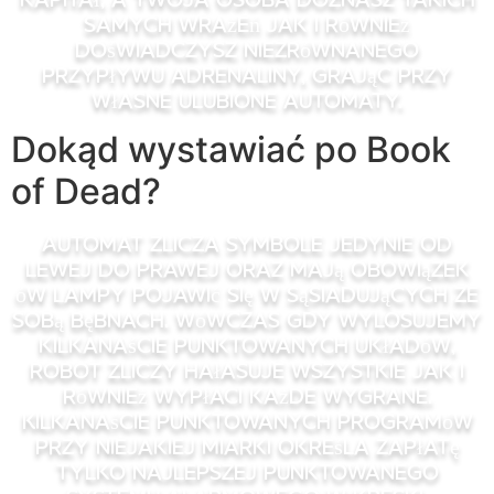
samych wrażeń jak i również
doświadczysz niezrównanego
przypływu adrenaliny, grając przy
własne ulubione automaty.
Dokąd wystawiać po Book
of Dead?
Automat zlicza symbole jedynie od
lewej do prawej oraz mają obowiązek
ów lampy pojawić się w sąsiadujących ze
sobą bębnach. Wówczas gdy wylosujemy
kilkanaście punktowanych układów,
robot zliczy hałasuje wszystkie jak i
również wypłaci każde wygrane.
Kilkanaście punktowanych programów
przy niejakiej miarki określa zapłatę
tylko najlepszej punktowanego