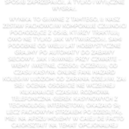
sposób zaprzepaścić, a tylko i wyłącznie
wygrać.
Wynika to głównie z tamtego, iż nasz
zestaw fachowców komponuje czujności
pochodzące z osób, którzy traktują
owo nie tylko jak wytwórczość. Sami
podobnie od wielu lat hobbystycznie
grajmy po automaty do zabawy
sieciowy. Jak i również przy czwarte –
wiemy świetnie, czegoż oczekują od
czasu kasyna online fani. Hazard
kolegów ludziom od zarania dziejów, zaś
Sieć ocenia osobiście nie wcześniej
kilkanaście czasów. Rozmowa
telefoniczna gierek kasynowych z
technologią internetową okazało się
lecz fachowym strzałem po dziesiątkę.
Mieć na afiszu możemy w całej de facto
całokształt na temat opcjonalnej