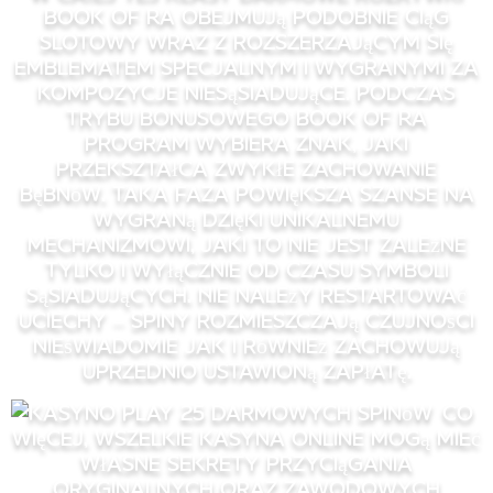
Book of Ra obejmują podobnie ciąg
slotowy wraz z rozszerzającym się
emblematem specjalnym i wygranymi za
kompozycje niesąsiadujące. Podczas
trybu bonusowego Book of Ra
program wybiera znak, jaki
przekształca zwykłe zachowanie
bębnów. Taka faza powiększa szanse na
wygraną dzięki unikalnemu
mechanizmowi, jaki to nie jest zależne
tylko i wyłącznie od czasu symboli
sąsiadujących. Nie należy restartować
uciechy – spiny rozmieszczają czujności
nieświadomie jak i również zachowują
uprzednio ustawioną zapłatę.
Co
więcej, wszelkie kasyna online mogą mieć
własne sekrety przyciągania
oryginalnych oraz zawodowych