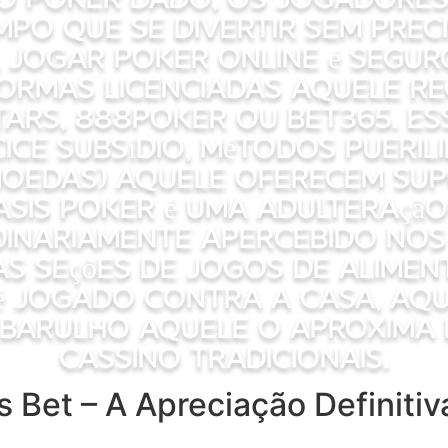
po que se divertir sem prec
, jogar poker online é segu
formas licenciadas aquele r
rs, 888poker ou bet365. Ess
ice subsídio, métodos pueri
omoedas) aquele oferecem su
asis Poker é uma adulteraçã
inariamente apercebido nos
as seções de jogos de alimen
é jogado contra a casa, aq
barulho aquele o aproxima 
cassino tradicionais.
 Bet – A Apreciação Definitiv