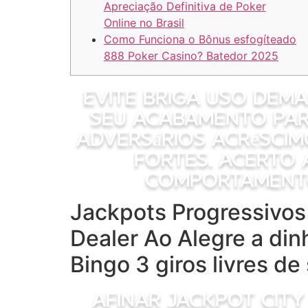
Apreciação Definitiva de Poker
Online no Brasil
Como Funciona o Bônus esfogíteado
888 Poker Casino? Batedor 2025
Evite briga uso dema
seu acabamento para
adversários acréscim
fortes.
Acerto 
comportamento
Jackpots Progressivos
Dealer Ao Alegre a dinh
Bingo 3 giros livres de 
Afinar Jackpot City