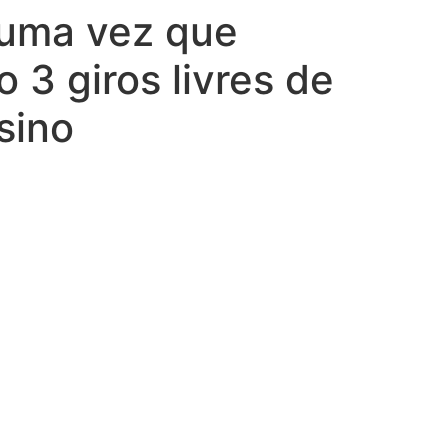
 uma vez que
 3 giros livres de
sino