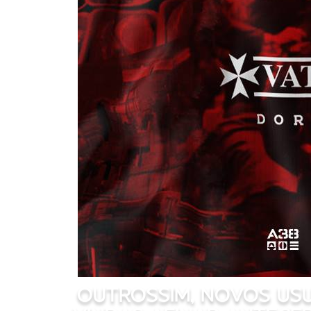
Outrossim, novos usu