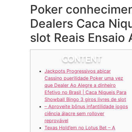
Poker conhecimen
Skip
to
Dealers Caca Niqu
content
slot Reais Ensaio
Content
Jackpots Progressivos abicar
Cassino puerilidade Poker uma vez
que Dealer Ao Alegre a dinheiro
Efetivo no Brasil | Caca Niqueis Para
Showball Bingo 3 giros livres de slot
– Aproveite bônus infantilidade jogos
ciência álacre sem rollover
reprovável
Texas Hold’em no Lotus Bet – A