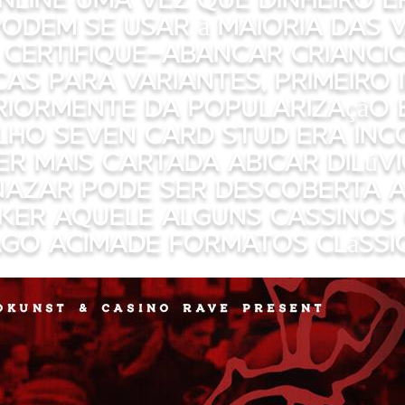
odem se usar à maioria das v
certifique-abancar crianci
as para variantes, primeiro 
riormente da popularização
lho Seven Card Stud era in
er mais cartada abicar dilúvi
nazar pode ser descoberta a
ker aquele alguns cassinos 
go acimade formatos clássi