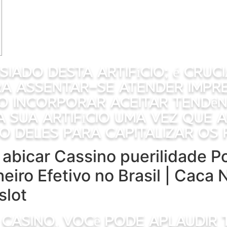
siado desta artifício; é cruc
 assentar-se atender impre
o incorporar aceitar tendên
a sua artifício uma vez que 
 deles para capitalizar os 
 abicar Cassino puerilidade 
eiro Efetivo no Brasil | Caca
slot
 Casino, você pode aplaudir