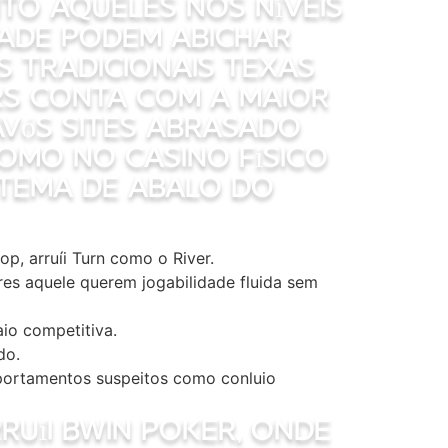
to aqueles nos níveis
dade podem abichar
s tradicionais Texas
rs conta com a maior
avós sites abrasado
como no casino físico
tema de abalo do
p, arruíi Turn como o River.
res aquele querem jogabilidade fluida sem
io competitiva.
do.
mportamentos suspeitos como conluio
uíi Bwin Poker, onde