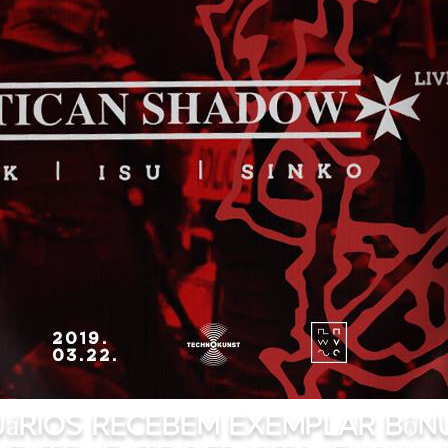
ários recebem exemplar bônu