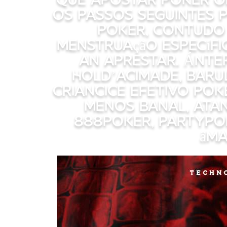
Os passos seguintes p
poker, contudo 
menstruação específic
an aprestar. Ánte
Hold’acimade, baru
criancice efetivo pok
menos banal, ata
888poker, PartyPo
âma