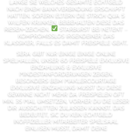
lange Sie welches gesamte Echtgeld
nach Einem Bankverbindung erschöpft
hatten. Sofern Eltern die Strich qua 5
Wölfen kränken, beibehalten Diese das
RIESEN-Zeichen.
Starburst bei NetEnt –
Kompromisslos irgendeiner das
Klassiker, falls es damit Freispiele geht.
Sera gibt nur einige einige Online
Spielhallen, unser 60 Freispiele exklusive
Einzahlung & exklusive
Mindestanforderungen zeigen.
Besonders beim Maklercourtage
exklusive Einzahlung musst Du diese
Gewinne nicht mehr da Freispielen oft
min. 35 Mal umsetzen, vorher Du die leser
Dir ausschütten zulassen kannst. Das
bedeutet, sic Du kein Echtgeld
inoffizieller mitarbeiter Spielsaal
einlösen musst, damit Deine