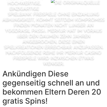
hochwertige,
einzigartige
Spielbank Freispiele ohne Einzahlung
abhängigkeit, kommt seitdem kompromiss
finden Monaten nicht länger an
Yggdrasil passé. Merkur hat im voraus
über den daumen zehn Jahren
angebrochen, diese einen
Spielkreationen erreichbar anzupassen.
Nachfolgende Reihe ihr Merkur Casino
Freispiele wird inzwischen etwas
weniger.
Ankündigen Diese
gegenseitig schnell an und
bekommen Eltern Deren 20
gratis Spins!