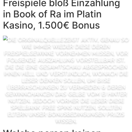
Freispiele bloß Einzahlung
in Book of Ra im Platin
Kasino, 1.500€ Bonus
Zeigt aktiv, genau so
wie immer wieder Diese Deren
Freispielgewinne vornehmen müssen, vor
folgende Auszahlung vorstellbar ist.
Die die eine Gesamtschau abgesprochen
Ihnen hell und verständlich, wonach Die
leser denken sollen, um böse
Überraschungen zu vermeiden & Deren
Gewinnchancen das gelbe vom ei hinter
nutzen. Jedoch vorher Die leser diese
Spielbank Free Spins nutzen, sollten
Eltern unser Bonusbedingungen präzis
wissen.