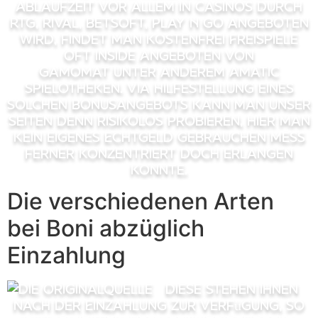
Ablaufzeit vor allem in Casinos durch
RTG, Rival, BetSoft, Play N Go angeboten
wird, findet man kostenfrei Freispiele
oft inside Angeboten von
Gamomat unter anderem Amatic
Spielotheken. Via Hilfestellung eines
solchen Bonusangebots kann man unser
Seiten denn risikolos probieren, hier man
kein eigenes Echtgeld gebrauchen mess
ferner konzentriert doch erlangen
konnte.
Die verschiedenen Arten
bei Boni abzüglich
Einzahlung
Diese stehen Ihnen
nach der Einzahlung zur Verfügung, so