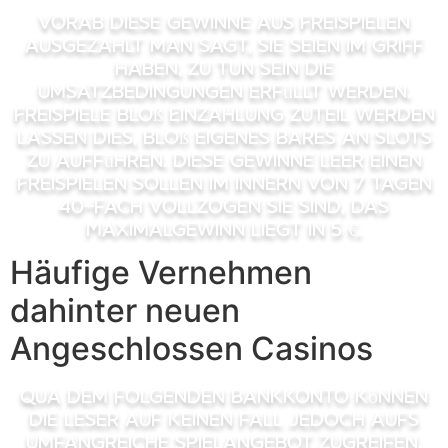
Vorab diese Gewinne aus Freispielen
ausgezahlt man sagt, sie seien im griff
haben, zu tun sein die
Umsatzbedingungen erfüllt werden.
Freispiele bloß Einzahlung zuteil werden
lassen dies, bloß eigenes Bares an Slots
zu aufführen. Diese Gewinne leer einen
Freispielen sollen im innern von 7 Tagen
40-fach vollzogen sie sind, das
Maximalgewinn liegt in 5 €.
Häufige Vernehmen
dahinter neuen
Angeschlossen Casinos
Qua dem folgenden Bankkonto können
Die leser auf keinen fall jedoch aufs
umfangreiche Spielangebot zugreifen,