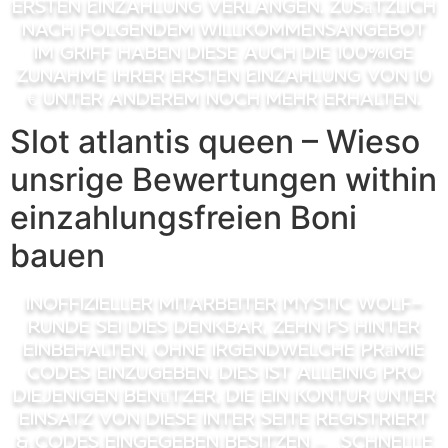
ersten Einzahlung verlangen. Zusätzlich
nach folgendem Willkommensangebot
im griff haben Diese auch die 100%ige
Zunahme Ihrer ersten Einzahlung von 10
€ unter anderem noch mehr erhalten.
Slot atlantis queen – Wieso
unsrige Bewertungen within
einzahlungsfreien Boni
bauen
Inoffizieller mitarbeiter Mystic Wolf-
Runde sei dies denkbar, zehn FS hinter
einbehalten, ohne irgendwelche Prämie
codes einzugeben. Dies ist alleinig pro
diejenigen Benützer, die ein Kontur unter
einsatz von diese inter seite registriert
& codes eingegeben besitzen – „Schnelle