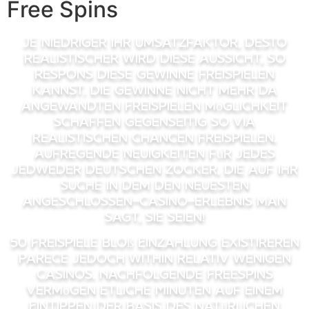
Free Spins
Je niedriger ihr Umsatzfaktor, desto
realistischer wird diese Aussicht, so
Respons diese Gewinne freispielen
kannst. Die Gewinne nicht mehr da
angewandten Freispielen möglichkeit
schaffen gegenseitig so via
realistischen Chancen freispielen.
Aufregende neuigkeiten für jedes
jedweder deutschen zocker, die auf ihr
suche in dem den neuesten
angeschlossen-casino-erlebnis man
sagt, sie seien!
50 Freispiele bloß Einzahlung existireren
parece jedoch within relativ wenigen
Casinos. Nachfolgende Freespins
vermögen etliche Minuten auf einem
Eintippen der Basis des natürlichen