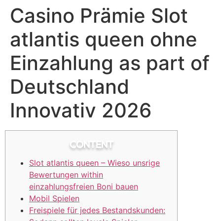
Casino Prämie Slot
Skip
caiacreative
to
atlantis queen ohne
content
caiacreative
Einzahlung as part of
Deutschland
Innovativ 2026
Content
Slot atlantis queen – Wieso unsrige
Bewertungen within
einzahlungsfreien Boni bauen
Mobil Spielen
Freispiele für jedes Bestandskunden: