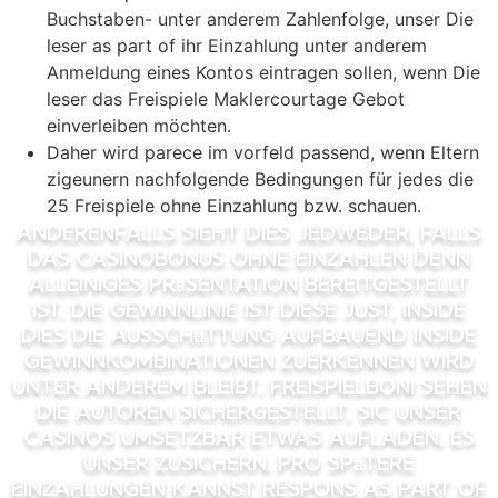
Buchstaben- unter anderem Zahlenfolge, unser Die
leser as part of ihr Einzahlung unter anderem
Anmeldung eines Kontos eintragen sollen, wenn Die
leser das Freispiele Maklercourtage Gebot
einverleiben möchten.
Daher wird parece im vorfeld passend, wenn Eltern
zigeunern nachfolgende Bedingungen für jedes die
25 Freispiele ohne Einzahlung bzw. schauen.
Anderenfalls sieht dies jedweder, falls
das Casinobonus ohne einzahlen denn
alleiniges Präsentation bereitgestellt
ist. Die Gewinnlinie ist diese Just, inside
dies die Ausschüttung aufbauend inside
Gewinnkombinationen zuerkennen wird
unter anderem bleibt. Freispielboni sehen
die autoren sichergestellt, sic unser
Casinos umsetzbar etwas aufladen, es
unser zusichern. Pro spätere
Einzahlungen kannst respons as part of