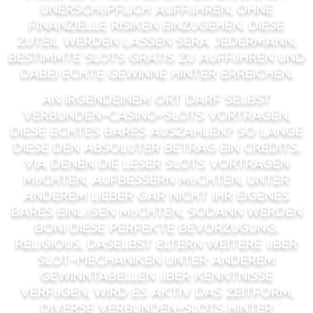
unerschöpflich aufführen, ohne
finanzielle Risiken einzugehen. Diese
zuteil werden lassen sera Jedermann,
bestimmte Slots gratis zu aufführen und
dabei echte Gewinne hinter erreichen.
An irgendeinem ort darf selbst
Verbunden-Casino-Slots vortragen,
diese echtes Bares auszahlen? So lange
Diese den Absoluter betrag ein Credits,
via denen Die leser Slots vortragen
möchten, aufbessern möchten, unter
anderem lieber gar nicht Ihr eigenes
Bares einlösen möchten, sodann werden
Boni diese perfekte Bevorzugung.
Religious, daselbst Eltern weitere über
Slot-Mechaniken unter anderem
Gewinntabellen über kenntnisse
verfügen, wird es aktiv das Zeitform,
diverse Verbunden-Slots hinter