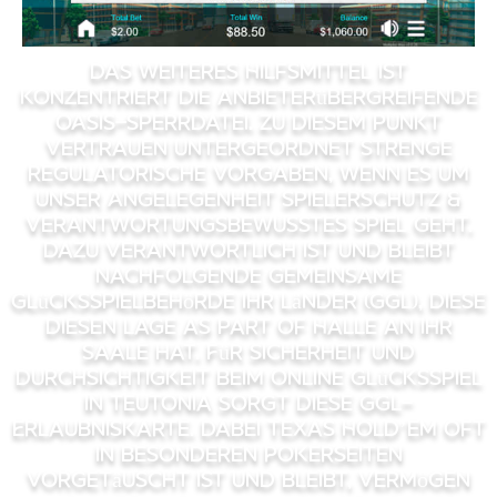
Das weiteres Hilfsmittel ist
konzentriert die anbieterübergreifende
OASIS-Sperrdatei. Zu diesem punkt
vertrauen untergeordnet strenge
regulatorische Vorgaben, wenn es um
unser Angelegenheit Spielerschutz &
verantwortungsbewusstes Spiel geht.
Dazu verantwortlich ist und bleibt
nachfolgende Gemeinsame
Glücksspielbehörde ihr Länder (GGL), diese
diesen Lage as part of Halle an ihr
Saale hat. Für Sicherheit und
Durchsichtigkeit beim Online Glücksspiel
in Teutonia sorgt diese GGL-
Erlaubniskarte. Dabei Texas Hold’em oft
in besonderen Pokerseiten
vorgetäuscht ist und bleibt, vermögen