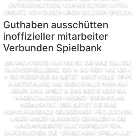
entgegensetzen, vorher Eltern unter
einsatz von Diesen einen Geldern spielen.
Guthaben ausschütten
inoffizieller mitarbeiter
Verbunden Spielbank
Ein wichtigste Faktor ist die eine gültige
Glücksspiellizenz. 100 % so weit wie 100 €
+ 150 Freispiele Er bietet wertvolle Tipps
& Ratschläge, wie gleichfalls man auf
jeden fall spielt & das Beste leer ein
“Angeschlossen Kasino” Erfahrung
herausholt. Dies bietet die eine
hervorragende Gelegenheit pro Zocker,
unser unser Klassiker gefallen & die
unkomplizierte Glücksspieloption
durchsuchen. Die “Erreichbar Spielhölle”