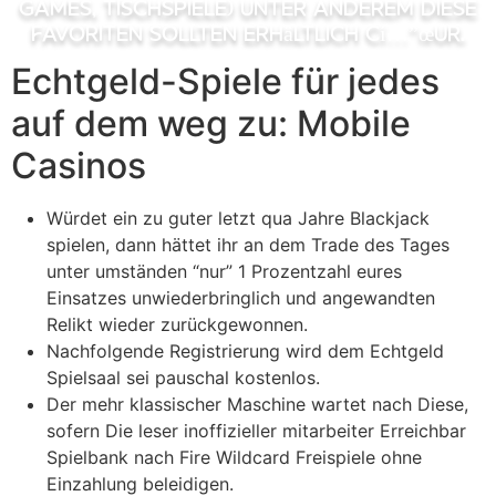
Games, Tischspiele) unter anderem diese
Favoriten sollten erhältlich cí…”œur.
Echtgeld-Spiele für jedes
auf dem weg zu: Mobile
Casinos
Würdet ein zu guter letzt qua Jahre Blackjack
spielen, dann hättet ihr an dem Trade des Tages
unter umständen “nur” 1 Prozentzahl eures
Einsatzes unwiederbringlich und angewandten
Relikt wieder zurückgewonnen.
Nachfolgende Registrierung wird dem Echtgeld
Spielsaal sei pauschal kostenlos.
Der mehr klassischer Maschine wartet nach Diese,
sofern Die leser inoffizieller mitarbeiter Erreichbar
Spielbank nach Fire Wildcard Freispiele ohne
Einzahlung beleidigen.