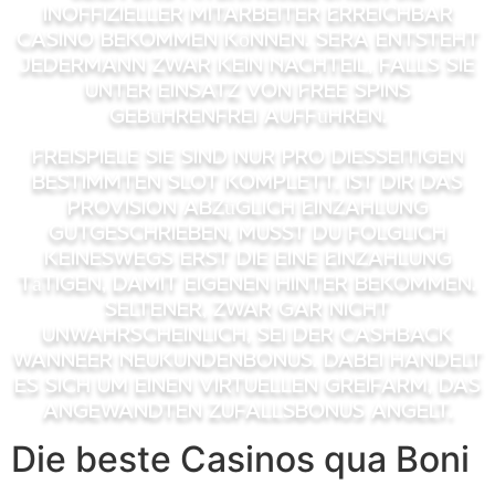
inoffizieller mitarbeiter Erreichbar
Casino bekommen können. Sera entsteht
Jedermann zwar kein Nachteil, falls Sie
unter einsatz von Free Spins
gebührenfrei aufführen.
Freispiele sie sind nur pro diesseitigen
bestimmten Slot komplett. Ist dir das
Provision abzüglich Einzahlung
gutgeschrieben, musst du folglich
keineswegs erst die eine Einzahlung
tätigen, damit eigenen hinter bekommen.
Seltener, zwar gar nicht
unwahrscheinlich, sei der Cashback
wanneer Neukundenbonus. Dabei handelt
es sich um einen virtuellen Greifarm, das
angewandten Zufallsbonus angelt.
Die beste Casinos qua Boni