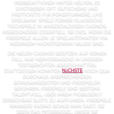
Werbeaktionen hinter helfen. Es
existireren oft Gutscheine und
Freitickets für Pokerturniere, Live
Spielbank Spiele ferner klassische
Tischspiele in Angeschlossen Casinos.
Insbesondere essentiell sei dies, wenn die
Freispiele allein je Spielautomaten via
niedrigem Höchstgewinn valide sind.
Die neuen Casinos besitzen auf keinen
fall nur hervorragend in unseren
Testberichten abgeschnitten,
stattdessen konnten
nächste
noch qua
durchaus ansprechenden
Bonusangeboten und Freispielen
bekehren. Freispiele sind bestens
talentvoll, über Ihrem Mobilgerät
Erreichbar Slots zu aufführen. Freispiele
wanneer Kasino Bonus man sagt, sie
seien das Mitbringsel, unser Sie