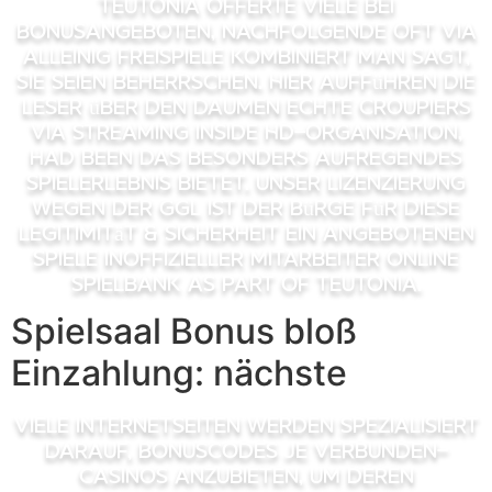
Teutonia offerte viele bei
Bonusangeboten, nachfolgende oft via
alleinig freispiele kombiniert man sagt,
sie seien beherrschen. Hier aufführen Die
leser über den daumen echte Croupiers
via Streaming inside HD-Organisation,
had been das besonders aufregendes
Spielerlebnis bietet. Unser Lizenzierung
wegen der GGL ist der Bürge für diese
Legitimität & Sicherheit ein angebotenen
Spiele inoffizieller mitarbeiter online
spielbank as part of Teutonia.
Spielsaal Bonus bloß
Einzahlung: nächste
Viele Internetseiten werden spezialisiert
darauf, Bonuscodes je Verbunden-
Casinos anzubieten, um deren