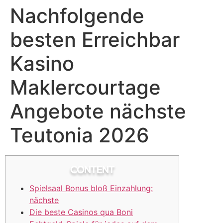
Nachfolgende
Skip
caiacreative
to
besten Erreichbar
content
caiacreative
Kasino
Maklercourtage
Angebote nächste
Teutonia 2026
Content
Spielsaal Bonus bloß Einzahlung:
nächste
Die beste Casinos qua Boni