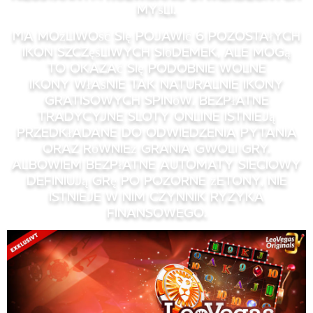
myśli.
Ma możliwość się pojawić 6 pozostałych
ikon szczęśliwych siódemek, ale mogą
to okazać się podobnie wolne
ikony właśnie tak naturalnie ikony
gratisowych spinów. Bezpłatne
tradycyjne sloty online istnieją
przedkładane do odwiedzenia pytania
oraz również grania gwoli gry.
Albowiem bezpłatne automaty sieciowy
definiują grę po pozorne żetony, nie
istnieje w nim czynnik ryzyka
finansowego.