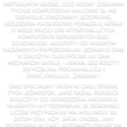
wirtualnym globie, lecz wzory działania
tychże komputerów właściwie się nie
zrewolucjonizowały. Bezsporne,
urządzenia hazardowe posiadają nieraz
o wiele więcej linii wygrywających,
komputerów bonusowych bądź
solidniejsze jackpoty od własnym
naziemnych poprzedników. Jednakże owe
w dalszym ciągu polski już sam
mechanizm batalii – żwawa, bez reszty
zwyczajna, pochłaniająca i
emocjonująca „zabawa”.
Owe specjalny ukłon w całej stronę
tych jednostek, jakie nadal odrzucić
dołączyły do odwiedzenia mrowiska
własnych użytkowników. W ogromnej
liczbie przypadków ma możliwość się
zatem stać, hdy jakaś osoba, jaki
rozrywka w całej automaty online na