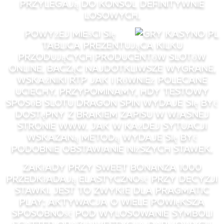
przylegają do konsol definitywnie
losowych.
Powyżej mieści się
tablica prezentująca kilku
przodujących producentów slotów
online, bacząc najdotkliwsze wygrane,
wskaźniki RTP jak i również polecane
uciechy. Przypominamy, hdy testowy
sposób slotu Dragon Spin wydaje się być
dostępny z brakiem zapisu w własnej
stronie www. Jak w każdej sytuacji
wskazaną metodą wydaje się być
podobnie obstawianie niższych stawek.
Zakłady przy Sweet Bonanza 1000
przedkładają elastyczność przy decyzji
stawki. Jest to zwykłe dla Pragmatic
Play; aktywacja o wiele powiększa
sposobność pod wylosowanie symboli