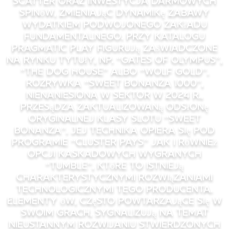
Scatter oraz inwestycja Darmowych
Spinów, zmieniając dynamikę zabawy
wydatkiem podwojonego zakładu
fundamentalnego. Przy katalogu
Pragmatic Play figurują zaświadczone
na rynku tytuły, np. “Gates of Olympus”,
“The Dog House” albo “Wolf Gold”.
Rozrywka “Sweet Bonanza 1000”,
nienaniesiona w sektor w 2024 r.,
przesądza zaktualizowaną odsłonę
oryginalnej klasy slotu “Sweet
Bonanza”. Jej technika opiera się pod
programie “Cluster Pays” jak i również
opcji kaskadowych wygranych
“Tumble”, które to istnieją
charakterystycznymi rozwiązaniami
technologicznymi tego producenta.
Elementy ów, często powtarzające się w
swoim grach, sygnalizują na temat
nieustannym rozwijaniu stwierdzonych