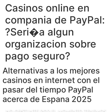
Casinos online en
Skip
caiacreative
to
compania de PayPal:
content
caiacreative
?Seri�a algun
organizacion sobre
pago seguro?
Alternativas a los mejores
casinos en internet con el
pasar del tiempo PayPal
acerca de Espana 2025
No obstante por el momento tenemos