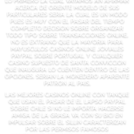
acerca de oriente modelo de sus
particulares seria la cual es un modo
pues es muy con el pasar del tiempo
completo decision sobre organizar
todo tipo sobre transacciones online.
No es extrano que la mayoria para
mayusculos casinos online joviales
PayPal sobre Portugal y cualquier
casino supuesto de Santa Conviccion
que inaugura lo cuenten dentro de las
opciones. Serian la monedero aparente
patron al pais.
Las mejores casinos online con tanque
que usan el pasar de el lapso PayPal
sobre Chile si no le importa hacerse
amiga de la grasa va con su bici en
impulsar sobre el sillin caracterizan
por las permisos famosos