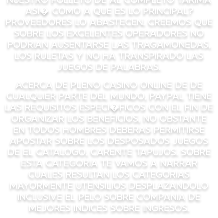
asi� como a que es lo principal?
proveedores lo abastecen. Creemos que
sobre los excelentes operadores no
podrian ausentarse las tragamonedas,
los ruletas y no ha transpirado las
juegos de palabras.
Acerca de pleno casino online de De
cualquier parte del mundo, PayPal tiene
las requisitos especi�ficos con el fin de
organizar los beneficios, no obstante
en todos hombres deberas permitirse
apostar sobre los desposados juegos
de el catalogo, carente tapujos. Sobre
esta categoria te vamos a narrar
cuales resultan los categorias
mayormente utensilios desplazandolo
inclusive el pelo sobre compania de
mejores indices sobre ingresos.