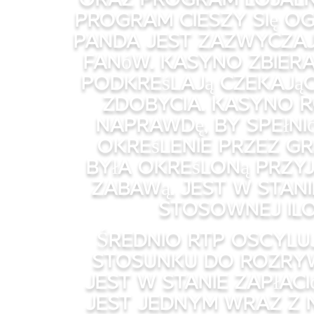
Program cieszy się og
Panda jest zazwycza
fanów. Kasyno zbier
podkreślają czekają
zdobycia. Kasyno R
naprawdę, by spełn
określenie przez g
była określoną przyj
zabawą. Jest w sta
stosownej ilo
Średnio RTP oscyluj
stosunku do rozryw
jest w stanie zapłac
jest jednym wraz z 