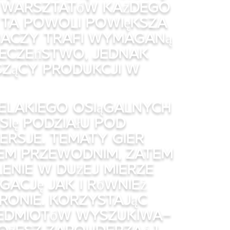
z warsztatów każdego
 ta powoli powiększa
graczy trafi wymaganą
ieczeństwo, jednak
zący produkcji w
zelakiego osiągalnych
się podziału pod
rsje. Tematy gier
dem przewodnim, zatem
enie w dużej mierze
gację jak i również
onie. Korzys­ta­jąc
zedmiotów wyszuki­wa­
możesz zaro­uderzać 1.