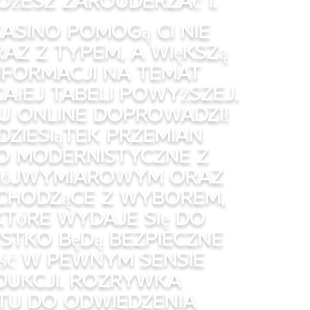
sino pomogą ci nie
az z typem, a większą
informacji na temat
ałej tabeli powyższej.
u online doprowadził
 dziesiątek przemian
o modernistyczne z
 trójwymiarowym oraz
ochodzące z wyborem,
tóre wydaje się do
stko będą bezpieczne
ść w pewnym sensie
dukcji. Rozrywka
tu do odwiedzenia