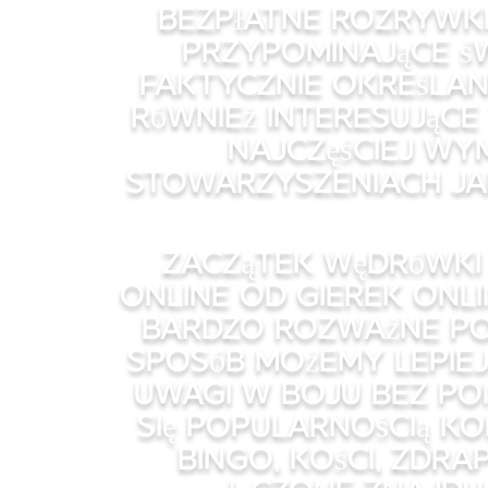
Bezpłatne rozrywk
przypominające św
faktycznie określane
również interesując
najczęściej wy
stowarzyszeniach jak
Zaczątek wędrówki
online od gierek on
bardzo rozważne po
sposób możemy lepie
uwagi w boju bez po
się popularnością k
bingo, kości, zdra