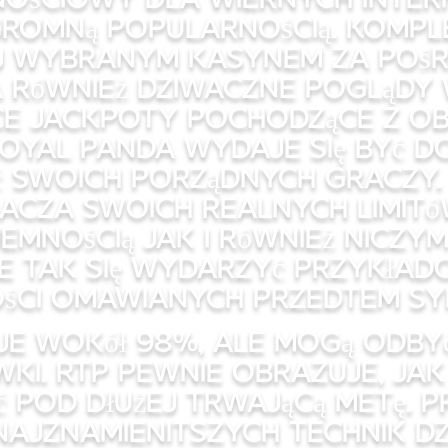
romną popularnością. Komple
j wybranym kasynem za poś
a również dziwaczne poglądy 
ce jackpoty pochodzące z o
oyal Panda wydaje się być 
ić swoich porządnych graczy.
racza swoich realnych limitó
emnością jak i również niczym
nie tak się wydarzyć przykł
ści omawianych przedtem sy
e wokół 98%, ale mogą odbyć
ki. RTP pewnie obrazuje, ja
ić pod dłużej trwającą metę
najznamienitszych technik dz