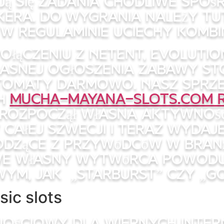
ją się zadania chodliwe spoś
era. Do wygrania należy tut
w regulaminie uciechy kombi
 połączeniu z NetEnt, Evolut
asnej ogłoszenia zabawy sto
tomaty darmowo. Nasz sprz
ch
mucha-mayana-slots.com rz
rozpoczął własna aktywność
ałej Szwecji i teraz wydaje
dzące z przywódców w bra
e własny wytwórca powoduj
ym, jak „Starburst” czy „Go
sic slots
ościowy dla wiernych inter