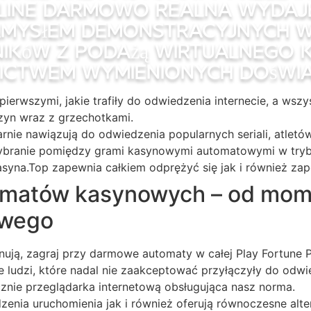
ine darmowo realna wydaje 
amysłem demonstracyjnych wy
ków z podażą wirtualnego klu
ictwem wymienionych doświa
erwszymi, jakie trafiły do odwiedzenia internecie, a wszy
yn wraz z grzechotkami.
ie nawiązują do odwiedzenia popularnych seriali, atletów, 
ybranie pomiędzy grami kasynowymi automatowymi w trybie
Kasyna.Top zapewnia całkiem odprężyć się jak i również za
omatów kasynowych – od mom
owego
ują, zagraj przy darmowe automaty w całej Play Fortune P
e ludzi, które nadal nie zaakceptować przyłączyły do od
znie przeglądarka internetową obsługująca nasz norma.
enia uruchomienia jak i również oferują równoczesne alte