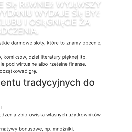
się również wyjąwszy
daniu wydaje się być
bu i osiągnięcie za
dczenia.
stkie darmowe sloty, które to znamy obecnie,
komiksów, dzieł literatury pięknej itp.
 pod wirtualne albo rzetelne finanse.
początkować grę.
entu tradycyjnych do
l.
wiedzenia zbiorowiska własnych użytkowników.
rnatywy bonusowe, np. mnożniki.