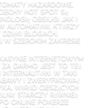
utomaty hazardowe,
ciechy Hot Spot są
nologię obsługi jak i
ów automatów, którzy
dzięki blogach,
j w szerokim zakresie
za darmo jest to też
internautów. W taki
abawy i zweryfikować
ka. Wśród cieszących
lnić starczy również
. Po online pokerze