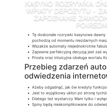
Kasyno rozrywka onl
wpłaty depozytu – z
zapoznanie zawodni
pośredn
Tę doskonałe rozrywki kasynowe dawny pi
pochodzą od momentu niezdarnych masz
Wszakże automaty niejednokrotnie fabularn
Zapewne perfekcyjną decyzją jest zaś w
Prosta oraz intuicyjna obsługa wortalu 
Przebieg zdarzeń aut
odwiedzenia internet
Ażeby odgadnąć, jak ów kredyty funkcjon
Jest to wyjątkowy ukłon po stronę tychż
Dlatego też wystarczy Wam tylko i wyłąc
Spiny będą nieskomplikowane do odwiedz