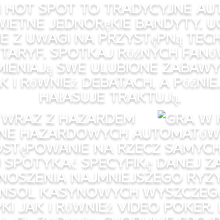
i Hot Spot to tradycyjne a
ietne jednorękie bandyty. U
 z uwagi na przystępną tech
e taryf. Spotkaj różnych fan
mieniają swe ulubione zabawy 
 i również debatach, a późnie
hałasuje traktują.
 wraz z hazardem
line hazardowych automatów 
stępowanie na rzecz samych 
j spotykać specyfikę danej z
noszenia najmniejszego ryzy
onsol kasynowych wyszczegó
pki jak i również video poker