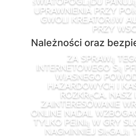
światopoglądu panuj
uprawnienia przy poł
gwoli kreatorów a
przy wsc
Należności oraz bezpi
Za sprawą teg
internetowego są pf
własnego powodz
hazardowych i ka
rozkręca. Nasz 
zainteresowanie wr
online nadal wzbogac
tylko pełnią w gry s
nagminniej sięgają