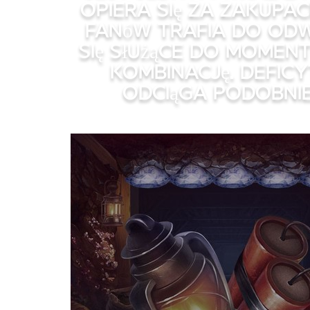
Opiera się za zakup
fanów trafia do odw
się służące do momen
kombinację. Defic
odciąga podobni