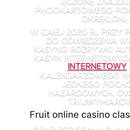
łączone znajdu
pięciokartowego pok
określoną 
W całej 2020 r., przy
do odwiedzenia wł
kasyno rozrywki au
kasyn internetowy
internetowy
kalendarzowego w c
jednego pocho
hazardowych. Ow
trójwymiarow
Fruit online casino clas
Oraz program lojaln