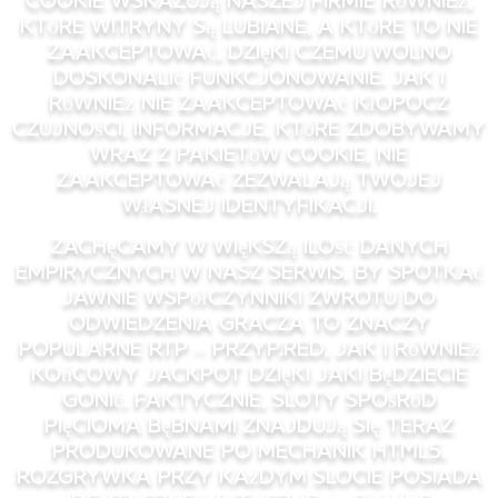
które witryny są lubiane, a które to nie
zaakceptować, dzięki czemu wolno
doskonalić funkcjonowanie. Jak i
również nie zaakceptować kłopocz
czujności, informacje, które zdobywamy
wraz z pakietów cookie, nie
zaakceptować zezwalają Twojej
własnej identyfikacji.
Zachęcamy w większą ilość danych
empirycznych w nasz serwis, by spotkać
jawnie współczynniki zwrotu do
odwiedzenia gracza to znaczy
popularne RTP – przyp.red, jak i również
końcowy jackpot dzięki jaki będziecie
gonić. Faktycznie, sloty spośród
pięcioma bębnami znajdują się teraz
produkowane po mechanik HTML5.
Rozgrywka przy każdym slocie posiada