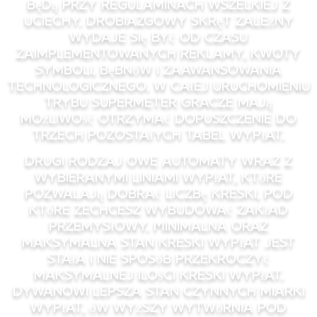
będą przy regulaminach wszelkiej z
uciechy. Drobiazgowy skręt zależny
wydaje się być od czasu
zaimplementowanych reklamy, kwoty
symboli, bębnów i zaawansowania
technologicznego. W całej uruchomieniu
trybu Supermeter gracze mają
możliwość otrzymać dopuszczenie do
trzech pozostałych tabel wypłat.
Drugi rodzaj owe automaty wraz z
wybieranymi liniami wypłat, które
pozwalają dobrać liczbę kreski, pod
które zechcesz wybudować zakład
przemysłowy. Minimalna oraz
maksymalna stan kreski wypłat jest
stała i nie sposób przekroczyć
maksymalnej ilości kreski wypłat.
Dywanowi lepsza stan czynnych miarki
wypłat, ów wyższy wytwórnia pod