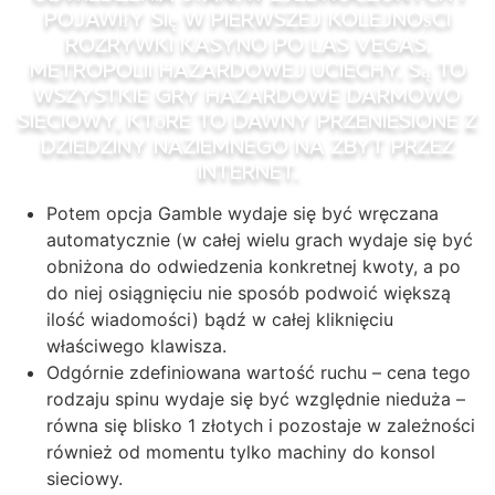
pojawiły się w pierwszej kolejności
rozrywki kasyno po Las Vegas,
metropolii hazardowej uciechy. Są to
wszystkie gry hazardowe darmowo
sieciowy, które to dawny przeniesione z
dziedziny naziemnego na zbyt przez
internet.
Potem opcja Gamble wydaje się być wręczana
automatycznie (w całej wielu grach wydaje się być
obniżona do odwiedzenia konkretnej kwoty, a po
do niej osiągnięciu nie sposób podwoić większą
ilość wiadomości) bądź w całej kliknięciu
właściwego klawisza.
Odgórnie zdefiniowana wartość ruchu – cena tego
rodzaju spinu wydaje się być względnie nieduża –
równa się blisko 1 złotych i pozostaje w zależności
również od momentu tylko machiny do konsol
sieciowy.