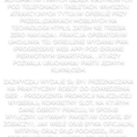
pod telefonach i tabletach. Większość
atrakcyjnych tytułów operuje przy
przeglądarkach mobilnych na
technologii HTML5, zatem nie trzeba
zero nakładać. Frakcja operatorów
umożliwia też skreślenie wydaniu PWA
(Progressive Web App) pod ekranie
pierwotnym smartfona, , którzy
pozwala uruchamiać partii jednym
kliknięciem.
Zazwyczaj wydaje się być przeznaczana
na praktyczny robot do odwiedzenia
gier – producenta promocji najczęściej
wybierają konkretny slot, na którym
dane obroty pracują w sposób
wyłączny. Używamy pakietów cookie, by
zobaczyć, jak wiele osób bywa oficjalną
witrynę oraz skąd pochodzą. Pliki
cookie wskazują naszej firmie również,