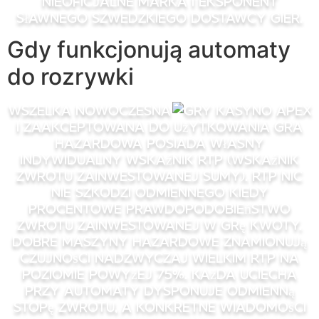
nieoficjalne marka i eksponent
sławnego szwedzkiego dostawcy gier.
Gdy funkcjonują automaty
do rozrywki
Wszelka nowoczesna
i zaakceptowana do użytkowania gra
hazardowa posiada własny
indywidualny wskaźnik RTP (wskaźnik
zwrotu zainwestowanej sumy). RTP nic
nie szkodzi odmiennego kiedy
procentowe prawdopodobieństwo
zwrotu zainwestowanej w grę kwoty.
Dobre maszyny hazardowe znamionują
czujności nadzwyczaj wielkim RTP na
poziomie powyżej 75%. Każda uciecha
przy automaty dysponuje odmienną
stopę zwrotu, a konkretne wiadomości