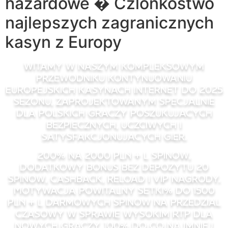
hazardowe � Czlonkostwo
najlepszych zagranicznych
kasyn z Europy
Witamy w naszym kompleksowym
przewodniku kontynuowaniu
europejskich kasynach internet do 2025
sezonu, zaprojektowanym specjalnie
dla polskich graczy poszukujacych
bezpiecznych, uczciwych i
satysfakcjonujacych gier.
200% na 2000 PLN + l spinow,
dodatkowy bonus bez depozytu 20
spinow, cashback, reload i VIP nagrody.
Motywacja powitalny setki% do 1500
PLN + L darmowych spinow na przedzial
czasowy w sprawie wysokim RTP dla
nowych graczy. 100% do co najmniej