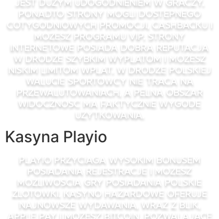
jest duzym udogodnieniem w graczy.
Ponadto strony mogli dostepnego
cotygodniowych promocji, cashbacku i
mozesz programu VIP. Strony
internetowe posiada dobra reputacja
w drodze szybkim wyplatom i mozesz
niskim limitom wplat. W drodze polskiej
walucie sportowcy nie traca na
przewalutowaniach, a pelna obszar
widocznosc ma faktycznie wygode
uzytkowania.
Kasyna Playio
Playio przyciaga wysokim bonusem
posiadania rejestracje i mozesz
mozliwoscia gry posiadania polskie
zlotowki. Kasyno hazardowe oferuje
najnowsze wydawania, wraz z Blik,
Apple Pay i mozesz Bitcoin, pozwalajace