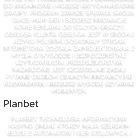
do anonimowe i mozesz natychmiastowe
zakupy. Program zawsze sprawia swoja
takze mam gier i bedziesz innowacje
nowe reklama do stalych graczy.
Obsluga klienta obsluga jest w srodku
jezyku polskim, doskonaly strona
internetowa zostala zaprojektowana z
mysla o wygodzie i bezpieczenstwie
uzytkownikow. Przedsiebiorstwa
hazardowe jest szczegolnie zadaj
pytanie osobom ceniacym innowacyjne
rozwiazania i bedziesz wygode uzywanie
mobilnych.
Planbet
Planbet technologia informacyjna
kasyno online ktorzy maja szerokim
bedzie z automatow i gier stolowych, i