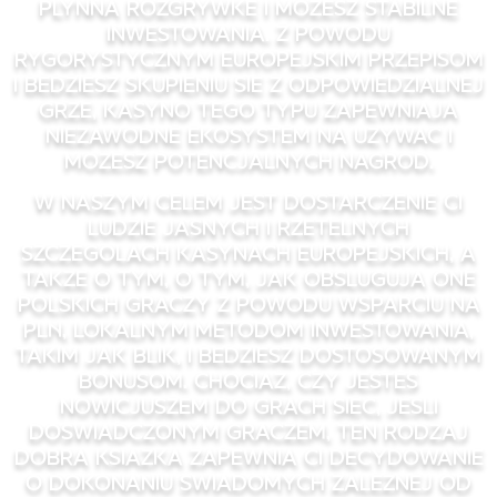
plynna rozgrywke i mozesz stabilne
inwestowania. Z powodu
rygorystycznym europejskim przepisom
i bedziesz skupieniu sie z odpowiedzialnej
grze, kasyno tego typu zapewniaja
niezawodne ekosystem na uzywac i
mozesz potencjalnych nagrod.
W naszym celem jest dostarczenie ci
ludzie jasnych i rzetelnych
szczegolach kasynach europejskich, a
takze o tym, o tym, jak obsluguja one
polskich graczy z powodu wsparciu na
PLN, lokalnym metodom inwestowania,
takim jak Blik, i bedziesz dostosowanym
bonusom. Chociaz, czy jestes
nowicjuszem do grach siec, jesli
doswiadczonym graczem, ten rodzaj
Dobra Ksiazka zapewnia ci decydowanie
o dokonaniu swiadomych zaleznej od