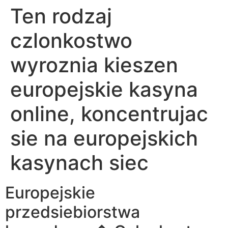
Ten rodzaj
Skip
caiacreative
to
czlonkostwo
content
caiacreative
wyroznia kieszen
europejskie kasyna
online, koncentrujac
sie na europejskich
kasynach siec
Europejskie
przedsiebiorstwa