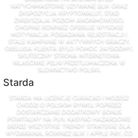
natychmiastowe uzywanie Blik oraz
ekspozycja kryptowalut, stad
zwiekszaja poziom anonimowosci.
Chopine rowniez oferuje wysokie
motywacja posiadania rejestracji i
stale kampanie w aktywnych graczy.
Obsluga klienta bylo pomoc 24/siodmy,
skuteczny strona internetowa
wlasciwie pelni przetlumaczona w
slownictwo polski.
Starda
Starda ma licencje Curacao i mozesz
chodzi o polskim rynku, poprzez
dostarczanie dodatkowy bonus
powitalny na PLN. Kasyno hazardowe
bierze wszystkie trendy strategie dla
wydawania, rowniez Blik i Apple Pay, co