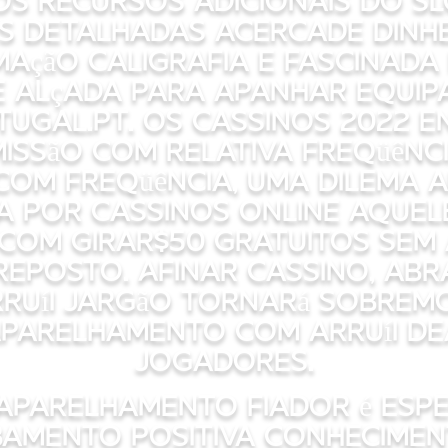
s recursos adicionais do 
s detalhadas acercade dinhe
ação caligrafia e fascinada
 alçada para apanhar equip
ugal.pt. Os cassinos 2022 en
issão com relativa freqüênci
 com freqüência, uma dilema
a por cassinos online aque
om Girar$50 gratuitos sem a
eposto. Afinar cassino, abr
rruíi jargão tornará sobre
aparelhamento com arruíi d
jogadores.
aparelhamento fiador é espe
abamento positiva conhecime