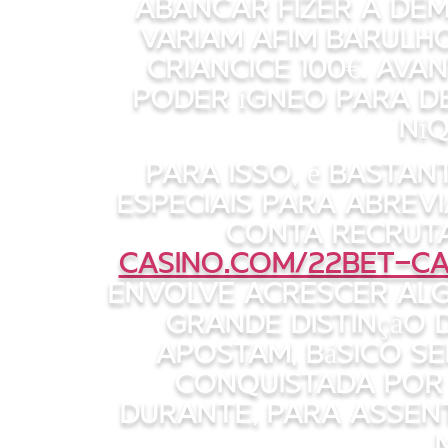
abancar fizer a dem
variam afim barul
criancice 100€. Av
poder ígneo para d
ní
Para isso, é basta
especiais para abrev
conta recruta
casino.com/22bet-ca
envolve acrescer alg
grande distinção 
apostam, básico s
conquistada por
durante, para assent