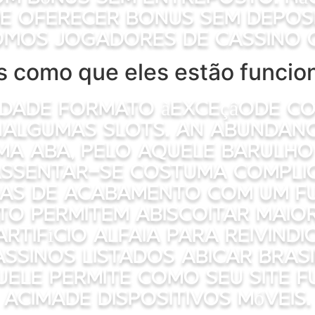
e oferecer bonus sem depos
OMOS jogadores de cassino o
s como que eles estão funcion
midade formato àexceçâode c
algumas slots. An abundanc
ma aba, pelo aquele barulho
 assentar-se costuma compli
inas de acabamento com um f
lto permitem abiscoitar maior
tifício alfaia para reivindi
ssinos listados abicar Brasi
uele permite como seu site f
acimade dispositivos móveis.