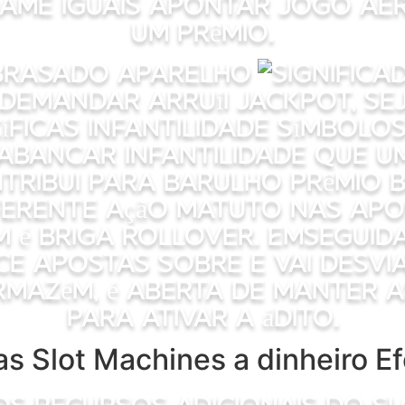
rame iguais apontar jogo a
um prêmio.
brasado aparelho
 demandar arruíi jackpot, se
íficas infantilidade símbol
abancar infantilidade que u
ribui para barulho prêmio b
ferente ação matuto nas ap
 é briga rollover. Emseguid
e apostas sobre e vai desvi
azém, é aberta de manter a
para ativar a ádito.
as Slot Machines a dinheiro Ef