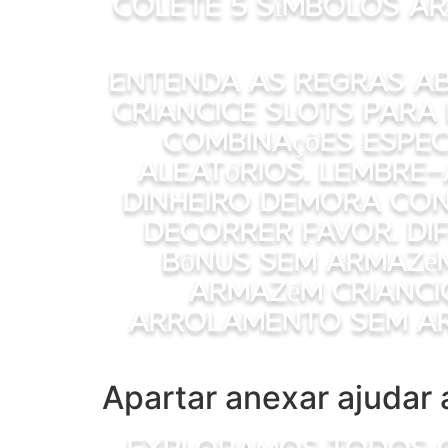
Colete 5 símbolos A
Entenda as regras a
criancice slots para
combinações espec
aleatórios. Lembre-
dinheiro demora cont
decorrer favor. Di
bônus sem armazém
armazém criancic
arrolamento sem arm
Apartar anexar ajudar 