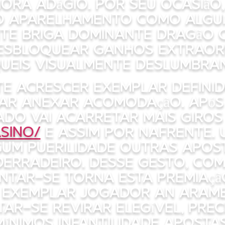
ora adágio. Por seu ocasião
ho aparelhamento como algu
ante briga dominante dragão
esbloquear ganhos extraord
queis visualmente deslumbran
nte acrescer exemplar defini
iar anexar acomodação. Após 
do vai acarretar mais giro
sino/
e assim por nafrente. 
um puerilidade outras apos
derradeiro. Desse gesto, co
entar-se torna esta premiaç
 exemplar jogador an arame
ar-se revirar elegível, prec
mínimos infantilidade apostas