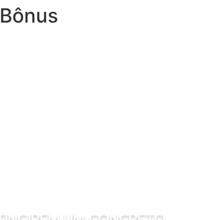
 Bônus
atingirem um concreto