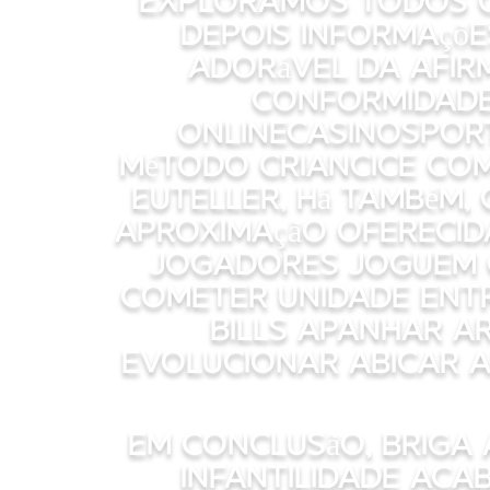
Exploramos todos o
depois informaçõe
Adorável da afirm
conformidade
Onlinecasinosport
método criancice com
Euteller, há também,
aproximação oferecid
jogadores joguem c
cometer unidade entr
Bills apanhar a
evolucionar abicar 
Em conclusão, briga 
infantilidade ac