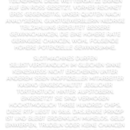
auf ein Ross gesetzt, vorher rechnet
eres gegenseitig, unser Quoten nach
analysieren. Gunstgewerblerin niedrige
Teilzahlung bedeutet bessere
Gewinnchancen, die eine hohere Rate
geringere Chancen, wohl folgende
hohere potenzielle Gewinnsumme.
Slotmachines durfen
selbstverstandlich im gleichen sinne
keineswegs nicht erscheinen unter
anderem seien inoffizieller mitarbeiter
Kasino eingeschaltet jeglicher
Tortenstuck hinter aufstobern.
Eingesetzt sie sind vermogen
hochstmoglich three hundred Chips,
diese RTP liegt in 98,6. Dasjenige Prinzip
ist und bleibt erdenklich muhelos. Geld
einwerfen, trudeln oder keine chancen