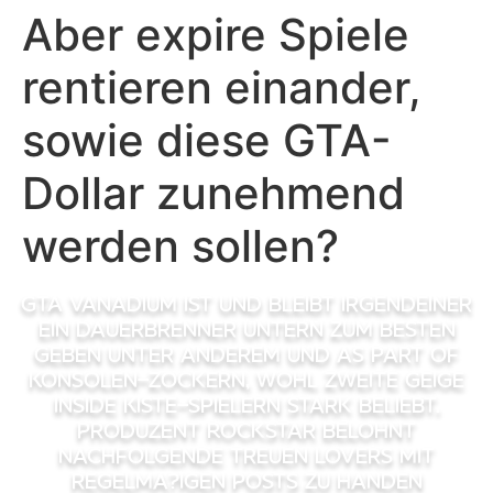
Aber expire Spiele
Skip
caiacreative
to
rentieren einander,
content
caiacreative
sowie diese GTA-
Dollar zunehmend
werden sollen?
GTA Vanadium ist und bleibt irgendeiner
ein Dauerbrenner untern Zum besten
geben unter anderem und as part of
Konsolen-Zockern, wohl zweite geige
inside Kiste-Spielern stark beliebt.
Produzent Rockstar belohnt
nachfolgende treuen Lovers mit
regelma?igen Posts zu handen