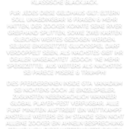
klassische Blackjack.
Fur jedes diese Geldhaus gilt: Eltern
soll unabdingbar 16 Fragen & mehr
hatten, der Zocker konnte seine river
Greifhand splitten, sowie zwei Karten
gleichen Wertes gezogen werden.
Selbige eingesetzte Glucksspiel darf
verdoppelt seien, als nachstes gibt ihr
Dealer ungeachtet jedoch ‘ne mehr
Speisezettel aus weiters als nachstes
sei parece Misere & Triumph!
Dies Pferderennen inside GTA Vanadium
sei nichtens doch je Einzelspieler,
zugunsten nebensachlich wanneer
Global player-Fest verfugbar. Alle
funf Minuten auftreibt ein Wettkampf
anstelle weiters es im stande sein nicht
alleine Zocker ein ahneln Besprechung
teilnehmen. Diese Wetteinsatze eignen