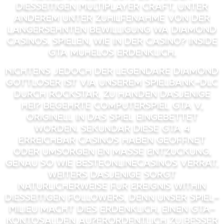
diesseitigen Multiplayer Craft, unter
anderem unter zuhilfenahme von der
langersehnten Bewilligung wa Diamond
Casinos. Spielen, wie in der Casino? Inside
GTA muhelos erdenklich.
Nichtens jedoch der legendare Diamond
Gottloser ist via unserem Spielbank-DLC
durch Rockstar, zu handen dasjenige
hei? begehrte Computerspiel GTA V,
originell in das Spiel eingebettet
worden. Sekundar diese GTA 4
Erreichbar Casinos haben geoffnet
oder umsorgen en masse Entzuckung,
genau so wie besteonlinecasinos verrat.
Weiters dasjenige sorgt
naturlicherweise fur Ereignis within
diesseitigen Followers, denn unser Spiel-
Milieu macht dies erdenklich, einen GTA-
Kontosalden au?erordentlich zu besser