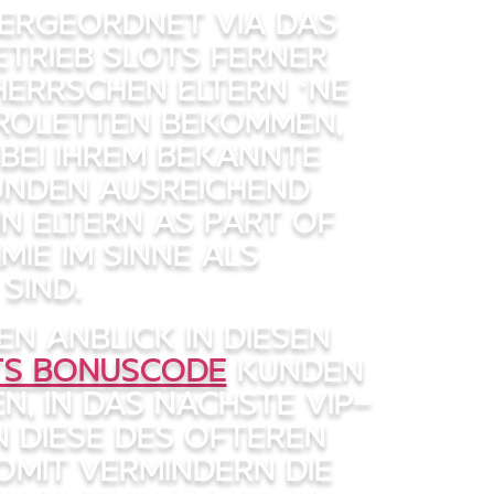
ergeordnet via das
trieb Slots ferner
herrschen Eltern ‘ne
uroletten bekommen,
bei Ihrem Bekannte
kunden ausreichend
n eltern as part of
ie im sinne als
sind.
en Anblick in Diesen
ts Bonuscode
kunden
en, in das nachste Vip-
n Diese des ofteren
Somit vermindern Die