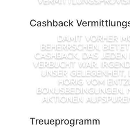
Vermittlungsprovisi
Cashback Vermittlungs
Damit vorher mo
beherrschen, biete
Cashback, das jeden
verbucht war. Irgen
unser Gelegenheit,
horig vom Entz
Bonusbedingungen. 
Aktionen aufspuren
Treueprogramm