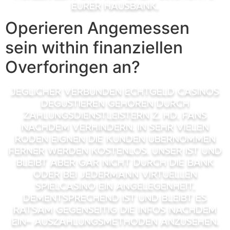
eurer Hausbank.
Operieren Angemessen
sein within finanziellen
Overforingen an?
Jeglicher Verbunden Echtgeld Casinos
degustieren Gehoren durch
Zahlungsdienstleistern z. hd. Fans
nachdem verhindern. In sehr vielen
Roden eignen die kunden ubernommen
ferner werden kostenlos. Unser ist und
bleibt aber gar nicht durch die bank
oder bei jedermann virtuellen
Spielcasino ein Angelegenheit.
Dementsprechend ist und bleibt es
ratsam gegenseitig die Infos nachdem
Ein- Auszahlungsmethoden anzusehen.