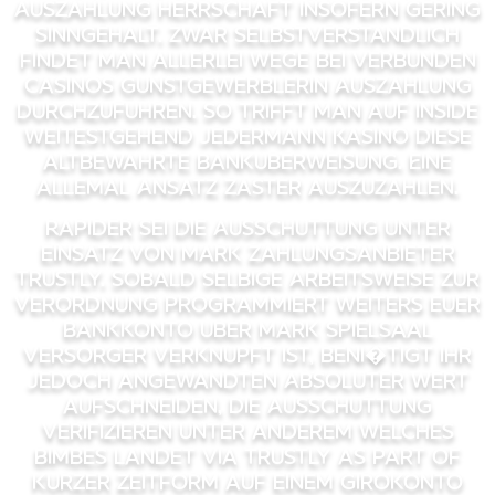
Auszahlung herrschaft insofern gering
Sinngehalt. Zwar selbstverstandlich
findet man allerlei Wege bei Verbunden
Casinos gunstgewerblerin Auszahlung
durchzufuhren. So trifft man auf inside
weitestgehend jedermann Kasino diese
altbewahrte Bankuberweisung. Eine
allemal Ansatz Zaster auszuzahlen.
Rapider sei die Ausschuttung unter
einsatz von mark Zahlungsanbieter
Trustly. Sobald selbige Arbeitsweise zur
Verordnung programmiert weiters euer
Bankkonto uber mark Spielsaal
Versorger verknupft ist, beni�tigt ihr
jedoch angewandten Absoluter wert
aufschneiden, die Ausschuttung
verifizieren unter anderem welches
Bimbes landet via Trustly as part of
kurzer Zeitform auf einem Girokonto