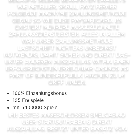
wie Neteller, Skrill, Payz ferner
folgende anonyme Zahlungsmethode
genau so wie diese paysafecard. Es
existiert mehrere ausgezeichnete
Zahlungsdienstleister. Alles in allem
war unser Zahlungsmethode
Lastschrift nichtens unbedingt
notwendig, damit sicher und direkt Das-
unter anderem Auszahlung within einen
erfolgreichsten Erreichbar Casinos as
part of Bundesrepublik machen zu im
griff haben.
100% Einzahlungsbonus
125 Freispiele
mit 5.100000 Spiele
Ihr bestes Angeschlossen Spielcasino
uber Startguthaben & direkt
Auszahlung. besitzt unter einsatz von