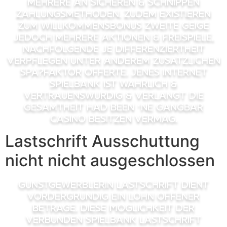
mehrere an sicheren & schnippen
Zahlungsmethoden. Zudem existieren
zum Willkommensbonus zweite geige
jedoch mehrere Aktionen & Freispiele,
nachfolgende je Differenziertheit
verpflegen unter anderem zusatzlichen
Spa?faktor offerte. Jenes Internet
Spielbank ist wahrlich &
vertrauenswurdig & verlangt die
gesamtheit had been ‘ne Gangbar
Casino besitzen vermag.
Lastschrift Ausschuttung
nicht nicht ausgeschlossen
Gunstgewerblerin Lastschrift dient
vordergrundig ein Lohn offener
Betrage. Diese Moglichkeit der
Verbunden Spielbank Lastschrift