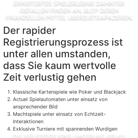
erweitertes Spielerlebnis dahinter
gefallen finden an, blo? deren
finanziellen Mittel uberzustrapazieren.
Der rapider
Registrierungsprozess ist
unter allen umstanden,
dass Sie kaum wertvolle
Zeit verlustig gehen
Klassische Kartenspiele wie Poker und Blackjack
Actuel Spielautomaten unter einsatz von
ansprechender Bild
Machtspiele unter einsatz von Echtzeit-
Interaktionen
Exklusive Turniere mit spannenden Wurdigen
Die vielseitige Spielumgebung bei nv