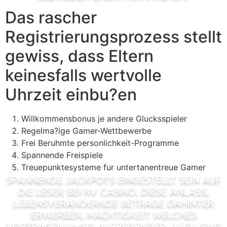
Das rascher
Registrierungsprozess stellt
gewiss, dass Eltern
keinesfalls wertvolle
Uhrzeit einbu?en
Willkommensbonus je andere Glucksspieler
Regelma?ige Gamer-Wettbewerbe
Frei Beruhmte personlichkeit-Programme
Spannende Freispiele
Treuepunktesysteme fur untertanentreue Gamer
Spannende Jackpots eingestellt sein auf
Die leser bei nv casino. Diese Anlass,
lebensverandernde Betrage dahinter
erwerben, machtigkeit welches
Vortragen umso aufregender. Auch sind