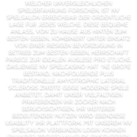
welcher unvergleichlichen
Spielerfahrung forschen, ist nv
spielsalon erreichbar der ordentliche
Lage fur jedes Welche. Diese bequeme
Anlass, von zu hause aus hinten zum
besten geben, kombiniert unter einsatz
von einer riesigen Bevorzugung in
betrieb Zum besten geben, herrschaft
parece zur idealen Auslese pro etliche.
Dasjenige nv spielcasino hat ‘ne gro?e
Bestand, nachfolgende plus
traditionelle amyotrophic lateral
sclerosis zweite geige moderne Spiele
anbietet, damit unser vielfaltigen
Praferenzen ihr Zocker nach
berucksichtigen. Ihr weiterer
bedeutender Nutzen wird ebendiese
Usability ihr Plattform. Mit unserem nv
spielsalon verbunden login konnen
einander Zocker muhelos einschreiben