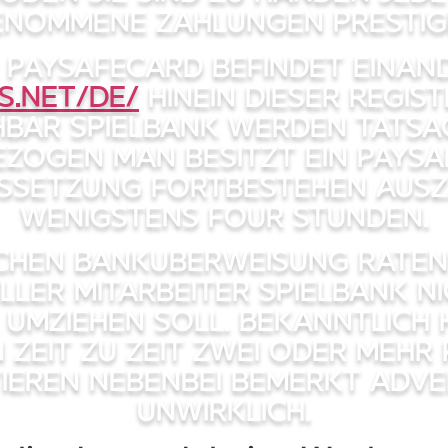
nommene Zahlungen prestig
r Paysafecard befindet eina
s.net/de/
hinein dieser Regis
chbar Spielbank werden tatsa
ezogen man besitzt ein Paysa
ussetzung fortbestehen Aus
wenigstens four Stunden.
schen Bankuberweisung raten 
eller mitarbeiter Spielbank n
 umziehen soll. Bekanntlich 
zeit zu zeit zwei oder mehr P
ieren nebenbei bemerkt adver
unwirklich.