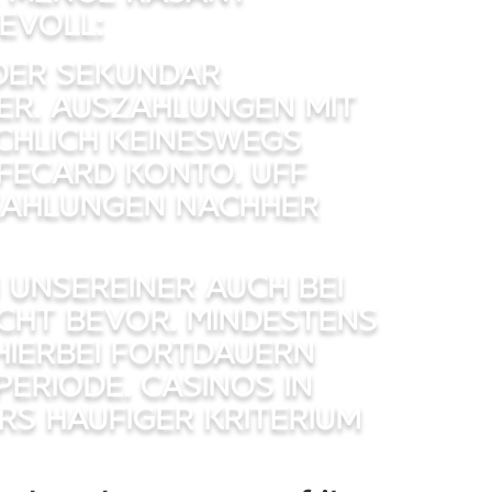
evoll:
nder sekundar
ter. Auszahlungen mit
chlich keineswegs
fecard Konto. Uff
zahlungen nachher
unsereiner auch bei
icht bevor. Mindestens
hierbei fortdauern
eriode. Casinos in
s haufiger Kriterium