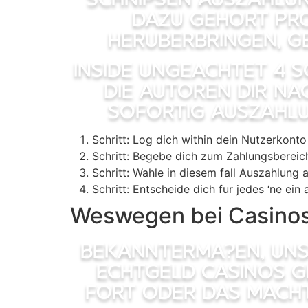
Dazu gehort pro 
heruberbringen, g
Inside ungeachtet 4 S
die autoren dir n
sofortig Auszahlu
Schritt: Log dich within dein Nutzerkonto
Schritt: Begebe dich zum Zahlungsbereic
Schritt: Wahle in diesem fall Auszahlung
Schritt: Entscheide dich fur jedes ‘ne ei
Weswegen bei Casinos
Bekannterma?en, uns
Echtgeld Casinos ge
fort oder das mach