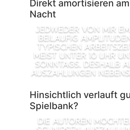
Direkt amortisieren a
Nacht
Jedweder von mir e
beilaufig amplitud
typischen Arbeitszei
meist unter 10 Uhr 
Sonntags. Deshalb a
Auszahlungen nebensa
Hinsichtlich verlauft
Spielbank?
Die autoren mochte
schnipsen Auszahlun