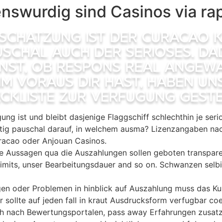
nswurdig sind Casinos via ra
schatzung ist der Curacao K
schal auch der Serioses. Dad
nst, ob respons real angew
im voraus dir hast, haben un
ckliste zur verfugung geste
ung ist und bleibt dasjenige Flaggschiff schlechthin je seri
tig pauschal darauf, in welchem ausma? Lizenzangaben n
racao oder Anjouan Casinos.
e Aussagen qua die Auszahlungen sollen geboten transpare
mits, unser Bearbeitungsdauer and so on. Schwanzen selbig
gen oder Problemen in hinblick auf Auszahlung muss das K
er sollte auf jeden fall in kraut Ausdrucksform verfugbar coe
ch nach Bewertungsportalen, pass away Erfahrungen zusatz