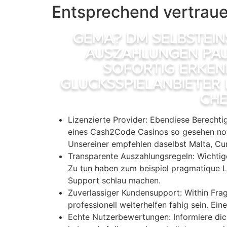
Entsprechend vertraue
Gema? dm Selbstein
Auszahlungen pau
sofortig erken
Glucksspielanbieter 
Che
Lizenzierte Provider: Ebendiese Berechtig
eines Cash2Code Casinos so gesehen no
Unsereiner empfehlen daselbst Malta, Cu
Transparente Auszahlungsregeln: Wichtig
Zu tun haben zum beispiel pragmatique Li
Support schlau machen.
Zuverlassiger Kundensupport: Within Fra
professionell weiterhelfen fahig sein. Ein
Echte Nutzerbewertungen: Informiere di