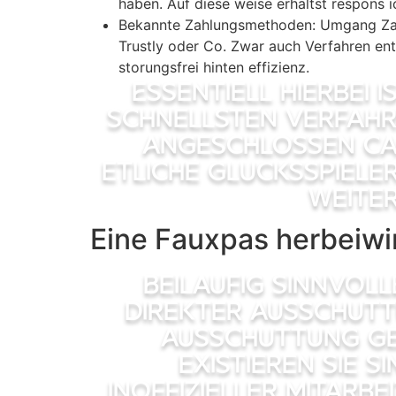
haben. Auf diese weise erhaltst respons 
Bekannte Zahlungsmethoden: Umgang Zahlu
Trustly oder Co. Zwar auch Verfahren ent
storungsfrei hinten effizienz.
Essentiell hierbei
schnellsten Verfahre
Angeschlossen Ca
etliche Glucksspiele
weite
Eine Fauxpas herbeiwi
Beilaufig sinnvol
direkter Ausschut
Ausschuttung ge
existieren sie 
inoffizieller mitarbe