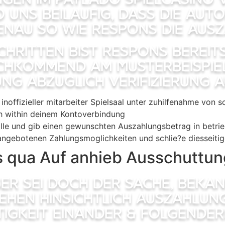
uns beilaufig, dass die auto
enau so wie respons die Aus
chritten bist respons bereit
achkommend am Musterbeispiel
ng abzuglich Verifizierung 
 inoffizieller mitarbeiter Spielsaal unter zuhilfenahme von 
h within deinem Kontoverbindung
 alle und gib einen gewunschten Auszahlungsbetrag in betri
n angebotenen Zahlungsmoglichkeiten und schlie?e diesseiti
 qua Auf anhieb Ausschuttun
er sei doch der Sache, bekan
hen hinsichtlich Auszahlunge
tigkeit einander & folgende