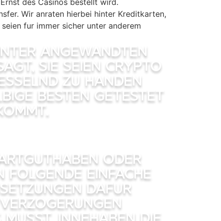
Ernst des Casinos bestellt wird.
r. Wir anraten hierbei hinter Kreditkarten,
 seien fur immer sicher unter anderem
 hinter angewandten
agt, sie seien Crypto
esselnd zu handen
lbige besten getestet
kommt.
g
Startguthaben oder
 folgende einfache
ssetzungen dafur
en Verzogerungen
s musst, innehaben die