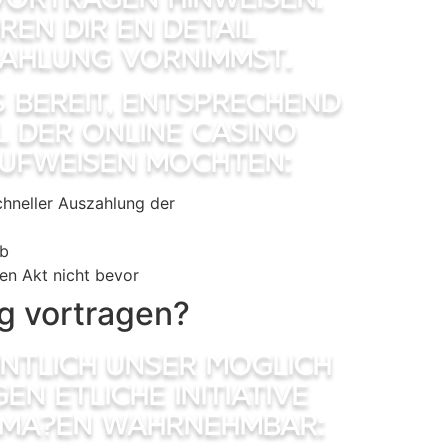
ren dir en detail
zahlung vornimmst.
s bereit, entsprechend
 der Online Casino
aufweisen mochten:
schneller Auszahlung der
eb
gen Akt nicht bevor
g vortragen?
ntlich unser Moglich
n etliche Initiative
rma?en wahrnehmbar: