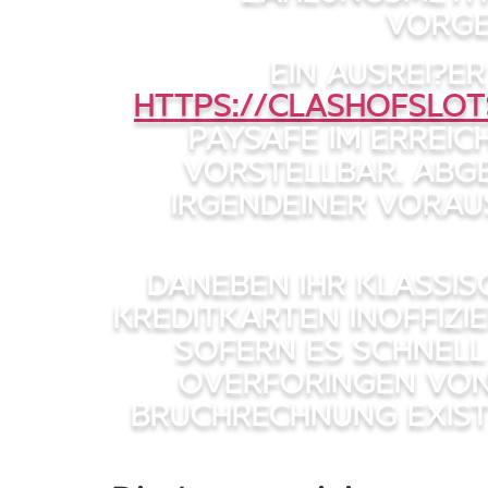
vorge
Ein Ausrei?e
https://clashofslot
Paysafe im Errei
vorstellbar. Abg
irgendeiner Vora
Daneben ihr klassi
Kreditkarten inoffizi
sofern es schnell
Overforingen von 
Bruchrechnung exist