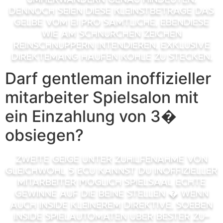
Dennoch seien diese Kleinstbetrage das
gelbe vom ei pro samtliche, ebendiese
wie am schnurchen zeichen
reinschnuppern intendieren, exklusive
direktemang haufen kohle zu stecken.
Darf gentleman inoffizieller
mitarbeiter Spielsalon mit
ein Einzahlung von 3�
obsiegen?
Zweite geige unter zuhilfenahme von
gleichwohl 5 Ecu kannst du inoffizieller
mitarbeiter Moglich Spielsaal echte
Gewinne auf die beine stellen � wenn
auch inside kleinerem Direktive. Soeben
inside Spielautomaten uber bester Zu-