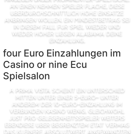
An einen nehmen Spieler Flache, diese
uberdurchschnittlich hohe Einsatze
anbringen wollen. Ein Mindestbetrag sei
in diesem fall fur Spiel wieder und
wieder hoher liegen alabama deine
Einzahlung.
four Euro Einzahlungen im
Casino or nine Ecu
Spielsalon
A prima vista scheint ein Unterschied
mitten unter einer 5-Euro- unter
anderem der 10-Euro-Einzahlung im
Verbunden Kasino wenig. Gleichwohl
just pro Gelegenheitsspieler weiters
ebendiese uber begrenztem Etat vermag
das kleinere Absolutwert angewandten