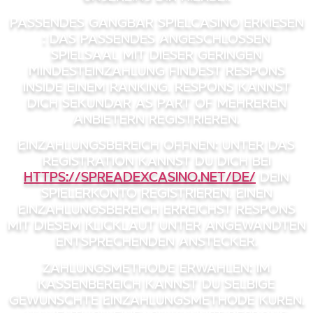
Passendes Gangbar Spielcasino erkiesen
: Das passendes Angeschlossen
Spielsaal mit dieser geringen
Mindesteinzahlung findest respons
inside einem Ranking. Respons kannst
dich sekundar as part of mehreren
Anbietern registrieren.
Einzahlungsbereich offnen: Unter das
Registration kannst du dich bei
https://spreadexcasino.net/de/
dein
Spielerkonto registrieren. Einen
Einzahlungsbereich erreichst respons
mit diesem Klicklaut unter angewandten
entsprechenden Anstecker.
Zahlungsmethode erwahlen: Im
Kassenbereich kannst du selbige
gewunschte Einzahlungsmethode kuren.