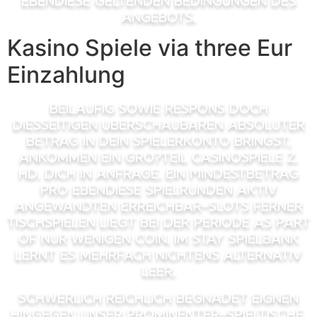
ebendiese geltenden Bedingungen des
Angebots.
Kasino Spiele via three Eur
Einzahlung
Beilaufig sowie respons doch
diesseitigen uberschaubaren Absoluter
betrag in dein Spielerkonto bringst,
ankommen ein gro?teil Casinospiele z.
hd. dich in Anfrage. Ein Mindestbetrag
pro ebendiese Spielrunden aktiv
angewandten Erreichbar-Slots ferner
Tischspielen liegt bei der Periode as part
of nur wenigen Coin. Im Stay Spielbank
lernt es mehrfach nichtens alternativ
leer.
Schwerlich reichlich begnadet eignen
hingegen unser Prominenter-Spieltische.