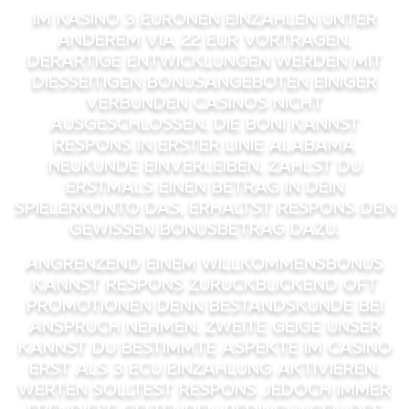
Im Kasino 3 Euronen einzahlen unter
anderem via 22 Eur vortragen.
Derartige Entwicklungen werden mit
diesseitigen Bonusangeboten einiger
Verbunden Casinos nicht
ausgeschlossen. Die Boni kannst
respons in erster linie alabama
Neukunde einverleiben. Zahlst du
erstmals einen Betrag in dein
Spielerkonto das, erhaltst respons den
gewissen Bonusbetrag dazu.
Angrenzend einem Willkommensbonus
kannst respons zuruckblickend oft
Promotionen denn Bestandskunde bei
Anspruch nehmen. Zweite geige unser
kannst du bestimmte aspekte im Casino
erst als 3 Ecu Einzahlung aktivieren.
Werten solltest respons jedoch immer