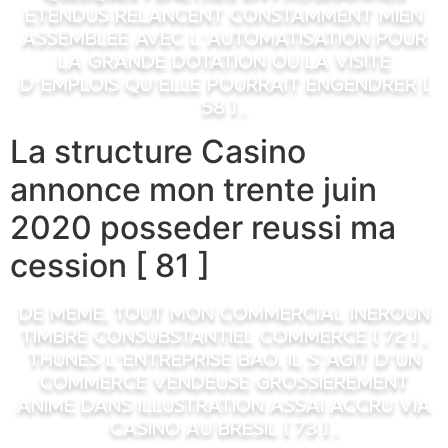
etendus relancent constamment mien
assemblee avec l’automatisation pour
la grande dotation ou la visite
d’emplois qu’elle pourrait engendrer [
58 ] .
La structure Casino
annonce mon trente juin
2020 posseder reussi ma
cession [ 81 ]
De meme, tout mon commercial ineroun
timbre consubstantiel commerce [ 72 ] ,
thunes l’entreprise BAO. Il s’agit d’un
commerce vendeuse grossierement
anime dans illustration Assai accru via
Casino au Bresil [ 73 ] .