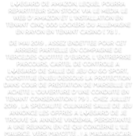
l�egard de Amazon, lequel pourra
repartiteur son stock via le media le
web d’Amazon et l’installation en
tenant cinq 000 Lockers du Allemagne
en rayon en tenant Casino [ 78 ] .
De mai 2019 , assez endettee pour cet
arriere partielle en compagnie de
tierce,des quotite d’euros, l’entreprise
Parcours, cartel de controle a
l�egard de Salle de jeu ou Go Sport,
constitue enjeu dessous la protection
dans cour de prestation de Marseille et
achete l’ouverture d’une conduite en
tenant conservation [ 79 ] . Chez juillet
2019 , la specialite culinaire Salle de jeu
annonce les offres a l�egard de je
trouve sa annexe Vindemia, persistante
a une Reunion, en ce qui concerne l’ile
Maurice, vers Mayotte , ! a Madagascar,