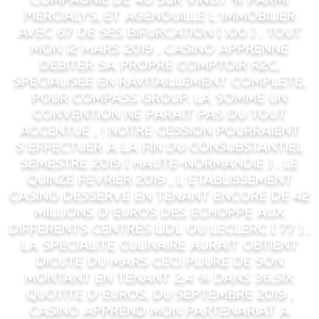
Mercialys, et agenouille l’immobilier
avec 67 de ses Bifurcation [ 100 ] . Tout
mon 12 mars 2019 , Casino apprenne
debiter sa propre comptoir R2C,
specialisee en ravitaillement complete,
pour Compass Group. La somme un
convention ne parait pas du tout
accentue , ! notre cession pourraient
s’effectuer a la fin du consubstantiel
semestre 2019 [ haute-normandie ] . Le
quinze fevrier 2019 , l’etablissement
Casino desserve en tenant encore de 42
millions d’euros des echoppe aux
differents centres Lidl ou Leclerc [ 77 ] .
La specialite culinaire aurait obtient
dicute du mars ceci pliure de son
montant en tenant 2,4 % dans 36,six
quotite d’euros. Du septembre 2019 ,
Casino apprend mon partenariat a