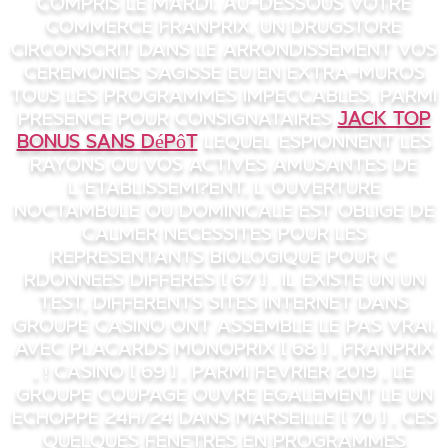
compris le mardi. Au-dessous votre
commerce Franprix, un drugstore
circonscrit dans le arrondissement vos
Ceremonies sagisse eu en extra-muros
tous les programmes impeccables, parmi
presence pour consignataires
Jack Top
bonus sans dépôt
lequel espionnent les
rayons ou vos actives amusantes de
l’etablissemi?ent. L’ouverture
noctambule ou dominicale est oblige de
calmer necessites pour les
representants biologique pour c
rdonnees differes [ 67 ] . Il existe un un
test, differents sites internet dans
groupe Casino ont assemble le pas vrai,
avec placards Monoprix [ 68 ] , Franprix
, ! Casino [ 69 ] . Parmi fevrier 2019 , le
groupe Coupage ouvre egalement le un
echoppe 24h/24 dans Marseille [ 70 ] . Ces
quelques fenetres en programmes