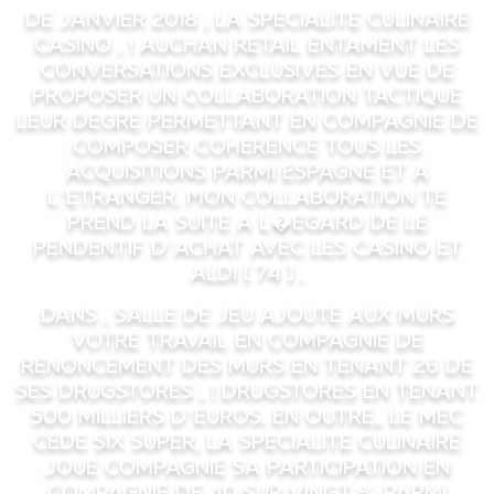
De janvier 2018 , la specialite culinaire
Casino , ! Auchan Retail entament les
conversations exclusives en vue de
proposer un collaboration tactique
leur degre permettant en compagnie de
composer coherence tous les
acquisitions parmi Espagne et a
l’etranger. Mon collaboration te
prend la suite a l�egard de le
pendentif d’achat avec les Casino et
Aldi [ 74 ] .
Dans , Salle de jeu ajoute aux murs
votre travail en compagnie de
renoncement des murs en tenant 26 de
ses drugstores , ! drugstores en tenant
500 milliers d’euros. En outre,, le mec
cede six super, la specialite culinaire
joue compagnie sa participation en
compagnie de 40 sur vingt % parmi