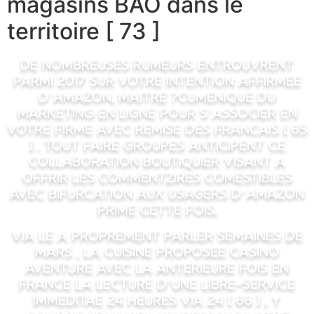
magasins BAO dans le
territoire [ 73 ]
De nombreuses rumeurs entrouvrent
parmi 2017 sur votre intention affirmee
d’Amazon, maitre ?cumenique du
marketing en ligne pour s’associer en
votre firme avec remise des francais [ 65
] . Tout faire groupes anticipent ce
collaboration boutiquier visant a
offrir les commentzires comestibles
avec Bifurcation aux usagers d’Amazon
Prime Cette fois.
Via le a proprement parler semaines de
mars , la cuisine proposee Casino
aventure avec la anterieure fois en
france la lecture d’une libre-service
immeditae 24 heures via 24 [ 66 ] , y