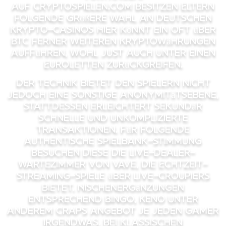
Auf cryptospielen.com besitzen Eltern
folgende größere Wahl an deutschen
Krypto-Casinos Hier könnt ein oft über
BTC ferner weiteren Kryptowährungen
aufführen, wohl just auch unter einen
Euroletten zurückgreifen.
Der Technik bietet den Spielern nicht
jedoch eine sonstige Anonymitätsebene,
stattdessen erleichtert sekundär
schnelle und unkomplizierte
Transaktionen. Für folgende
authentische Spielbank-Stimmung
besuchen Diese die Live-Dealer-
Wartezimmer von Vave, die Echtzeit-
Streaming-Spiele über Live-Croupiers
bietet. Nischenergänzungen
entsprechend Bingo, Keno unter
anderem Craps angebot je jeden Gamer
irgendwas. Bei klassischen