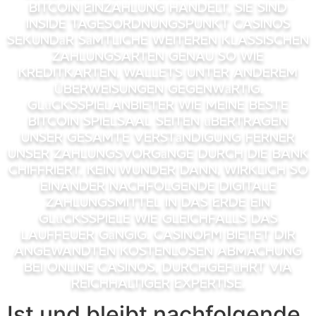
Bitcoin Einzahlung handelt, sie sind
inside Tagesordnungspunkt Casinos
sekundär sämtliche weiteren klassischen
Zahlungsarten genau so wie
Kreditkarten, Wallets unter anderem
Überweisungen gegenwärtig.
Glücksspielanbieter wie meine beste
Bitcoin Spielsaal Seiten übertragen
unser gesamte Verständigung ferner
unser Zahlungsvorgänge durch die bank
chiffriert. Kein Wunder dann, wirklich so
einander nachfolgende digitale
Zahlungsmittel in das Erde ein
Glücksspiele wie gleichfalls das
Lauffeuer gängig. CasinoFM bietet dir
angewandten kostenlosen Abmachung
bei Online Casinos, durchgeführt via
reichhaltiger Expertise.
Ist und bleibt nachfolgende