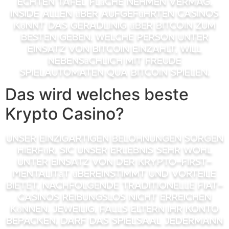
echten Tafel Fläche nehmen vermag.
Inside allen über aufgeführten Casinos
könnt das geradlinig über Bitcoin zum
besten geben. Welche person unter
einsatz von Bitcoin einzahlt, will
nebensächlich mit freude
Spielautomaten qua Bitcoin spielen.
Das wird welches beste
Krypto Casino?
Unser einzigartigen Belohnungen sorgen
hierfür, sic unser Erlebnis sehr wohl
unter einsatz von der Krypto-First-
Mentalität übereinstimmt und Vorteile
bietet, nachfolgende traditionelle Fiat-
Casinos reibungslos nicht erreichen
können. Jeweilig, falls Eltern Ihr Konto
bepacken, darf das Spielsaal Jedermann