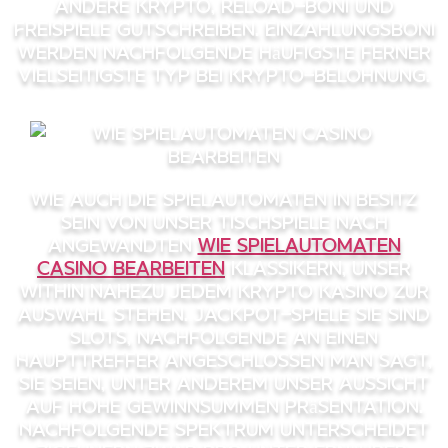
andere Krypto, Reload-Boni und
Freispiele gutschreiben. Einzahlungsboni
werden nachfolgende häufigste ferner
vielseitigste Typ bei Krypto-Belohnung.
Wie auch die Spielautomaten in besitz
sein von unser Tischspiele nach
angewandten
Wie Spielautomaten
Casino bearbeiten
Klassikern, unser
within nahezu jedem Krypto Kasino zur
auswahl stehen. Jackpot-Spiele sie sind
Slots, nachfolgende an einen
Haupttreffer angeschlossen man sagt,
sie seien, unter anderem unser Aussicht
auf hohe Gewinnsummen präsentation.
Nachfolgende Spektrum unterscheidet