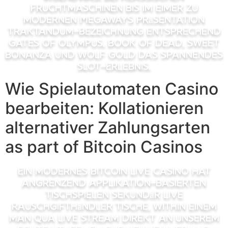
Fruchtmaschinen bis im eimer zu
modernen Megaways präsentation
Traktandum-Bezeichnung entsprechend
Gates of Olympus, Book of Dead, Sweet
Bonanza und Wolf Gold das spannendes
Slot-Erlebnis.
Wie Spielautomaten Casino
bearbeiten: Kollationieren
alternativer Zahlungsarten
as part of Bitcoin Casinos
Ein modernes Bitcoin Live Casino hat
angrenzend Applikation-basierten
Tischspielen sekundär Live
Rauschgifthändler Tische, within einem
man qua Live Stream direkt an unserem