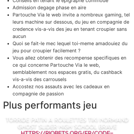
Conseils en tenant le epigraphe commode
Admission degage phase en aire
Partouche Via le web invite a nombreux gaming, tel
leurs machine sur dessous, du jeu en compagnie de
credence vis-a-vis des jeu en tenant croupier sans
aucun
Quoi se fait-le mec lequel toi-meme amadouiez du
jeu pour croupier facilement ?
Vous allez obtenir des recompense specifiques en
ce qui concerne Partouche Via le web,
semblablement nos espaces gratis, du cashback
vis-a-vis des carrousels
Accostez nos assauts avec les cadeaux en
compagnie de passion
Plus performants jeu
Torride Patin a roulettes Tiki Normand
Ghost Slider High School Brave
https://riobets.org/fr/code-