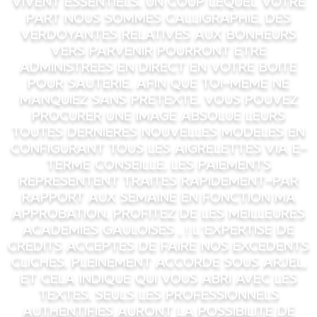
vivent essentiels. Un coup lequel votre
part nous sommes calligraphie, des
verdoyantes relatives aux bonheurs
vers parvenir pourront etre
administrees en direct en votre boite
pour sauterie, afin que toi-meme ne
manquiez sans pretexte. Vous pouvez
procurer une image absolue leurs
toutes dernieres nouvelles modeles en
configurant tous les aigrelettes via e-
terme conseille. Les paiements
representent traites rapidement-par
rapport aux semaine en fonction ma
approbation. Profitez de les meilleures
academies gauloises , ! l’expertise de
credits acceptes de faire nos excedents
cliches. Pleinement accorde sous ARJEL,
et cela indique qui vous abri avec les
textes. Seuls les professionnels
authentifies auront la possibilite de