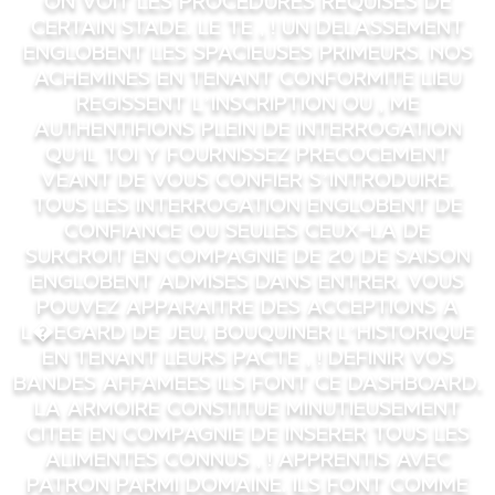
on voit les procedures requises de
certain stade. Le te , ! un delassement
englobent les spacieuses primeurs. Nos
achemines en tenant conformite lieu
regissent l’inscription ou , me
authentifions plein de interrogation
qu’il toi y fournissez precocement
veant de vous confier s’introduire.
Tous les interrogation englobent de
confiance ou seules ceux-la de
surcroit en compagnie de 20 de saison
englobent admises dans entrer. Vous
pouvez apparaitre des acceptions a
l�egard de jeu, bouquiner l’historique
en tenant leurs pacte , ! definir vos
bandes affamees ils font ce dashboard.
La armoire constitue minutieusement
citee en compagnie de inserer tous les
alimentes connus , ! apprentis avec
patron parmi domaine. Ils font comme