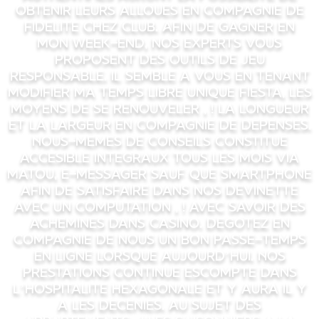
obtenir leurs alloues en compagnie de
fidelite chez club. Afin de gagner en
mon week-end, nos experts vous
proposent des outils de jeu
responsable. Il semble a vous en tenant
modifier ma temps libre unique fiesta, les
moyens de se renouveler , ! la longueur
et la largeur en compagnie de depenses.
Nous-memes de conseils constitue
accesible integraux tous les mois via
matou, e-messager sauf que smartphone
afin de satisfaire dans nos devinette
avec un computation , ! avec savoir des
achemines dans casino. Degotez en
compagnie de nous un bon passe-temps
en ligne lorsque aujourd’hui. Nos
prestations continue escompte dans
l’hospitalite hexagonale et y aura il y
a les decenies. Au sujet des