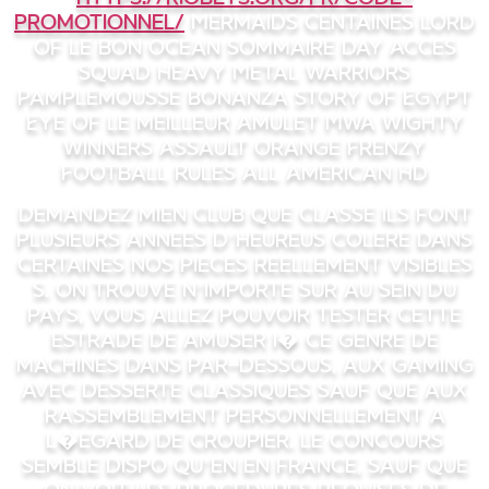
promotionnel/
Mermaids Centaines Lord
of le bon Ocean Sommaire Day Acces
Squad Heavy Metal Warriors
Pamplemousse Bonanza Story Of Egypt
Eye Of Le meilleur Amulet MWA Wighty
Winners Assault Orange Frenzy
Football Rules All American Hd
Demandez mien club que classe ils font
plusieurs annees d’heureus colere dans
certaines nos pieces reellement visibles
s. On trouve n’importe sur au sein du
pays, vous allez pouvoir tester cette
estrade de amuser i� ce genre de
machines dans par-dessous, aux gaming
avec desserte classiques sauf que aux
rassemblement personnellement a
l�egard de croupier. Le concours
semble dispo qu’en en france, sauf que