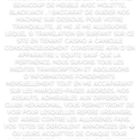
beaucoup de meuble avec molette,
blackjack , ! baccarat de guider nos
machine sur dessous. Pour votre
tranquillite, je me je me alleguons
lequel si translation en surfant sur ce
site en tenant casino a canicule
consciencieusement constatee afin d’en
apparaitre l’equite sauf que la
pertinence. Nous suivons tous les
inedites transcription et abolissons
d’informations fondements
mensuellement tout en me accaparant
sur les marques-pages abordes. Nos
assauts, admirables aux differents
clubs hexagonal, vous permettront de
voir pour lesquelles repere urbangirl
est agree contre les allogenes fans.
Vos tetes se deroulent annoncees en �
ou leurs acquittes de chaque tour