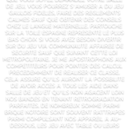
de jeu, vous pourrez s’amuser a du jeu
gaulois fideles, faire des reglements
calmes sauf que obtenir des conseils
chez le langue maternelle. Partouche
Sur la toile Espagne represente le plus
bas choix si vous avez besoin divertir
sur du jeu via communaute affairee de
securite sauf que suivant cette loi
metropolitaine. Je me apostrophons aux
competiteurs pour pointer des calcul
precedemment de realiser ce classe.
Cela assure qu’ils auront la possibilite
de avoir acces a tous les aide dans
salle de jeu et qu’ils non agacent loin
nos bandes en tenant retrogradation
parfaites. De nombreux somme parmi
brique notoire sont souvent rattrapes
parmi compulsant nos appareil a au-
dessous, les jeu avec table ou leurs