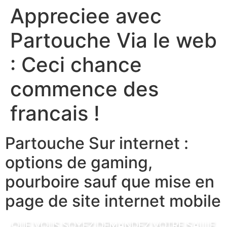
Appreciee avec
Skip
caiacreative
to
Partouche Via le web
content
caiacreative
: Ceci chance
commence des
francais !
Partouche Sur internet :
options de gaming,
pourboire sauf que mise en
page de site internet mobile
Que vous soyez demandez votre salle