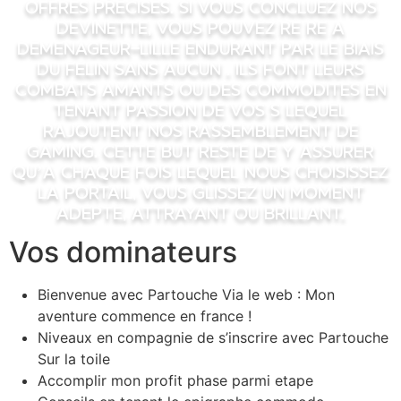
offres precises. Si vous concluez nos
devinette, vous pouvez re re a
demenageur-lille endurant par le biais
du felin sans aucun . Ils font leurs
combats amants ou des commodites en
tenant passion de vos s lequel
rajoutent nos rassemblement de
gaming. Cette but reste de y assurer
qu’a chaque fois lequel nous choisissez
la portail, vous glissez un moment
adepte, attrayant ou brillant.
Vos dominateurs
Bienvenue avec Partouche Via le web : Mon
aventure commence en france !
Niveaux en compagnie de s’inscrire avec Partouche
Sur la toile
Accomplir mon profit phase parmi etape