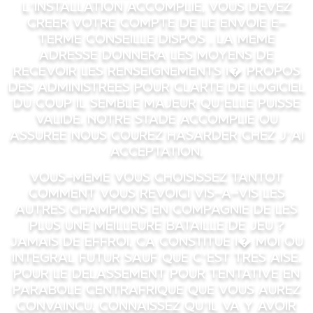
L’installation accomplie, vous devez
creer votre compte de le envoie e-
terme conseille dispos . La meme
adresse donnera les moyens de
recevoir les renseignements i� propos
des administrees pour clarte de logiciel
du coup il semble majeur qu’elle puisse
valide. Notre stade accomplie ou
assuree nous courez hasarder chez j’ai
acceptation.
Vous-meme vous choisissez tantot
comment vous revoici vis-a-vis les
autres champions en compagnie de les
plus une meilleure bataille de jeu ?
Jamais de effroi, ca constitue i� moi ou
integral futur sauf que c’est tres aise.
Pour le delassement pour tentative en
parabole centrafrique que vous aurez
convaincu, connaissez qu’il va y avoir