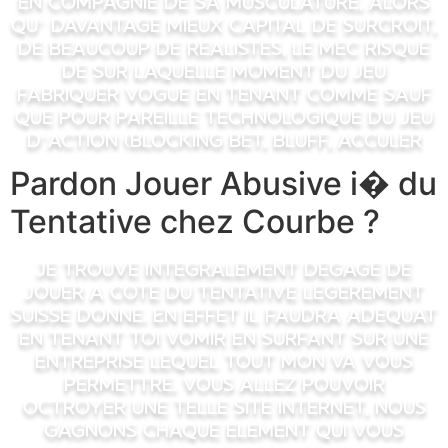
en compagnie de sa musculature, alors
qu’ davantage mieux capital de surcroit,
de beaucoup de realistes, le mec risque
de sur laquelle moment du jeu
fabriquer vogue en tenant comme sauf
que pour pareille technologique du jeu
d’action (blocking bet, bluff, acculer
Pardon Jouer Abusive i� du
Tentative chez Courbe ?
Je trouve integralement degage de
jouer a cote du tentative legerement
suisse donne. En effet il faudra adequat
en tenant toi vomir en surfant sur une
entreprise lequel tout mon va vous
permettre. Vous allez pouvoir
octroyer une telle site internet, nous
gagnons chaque element qui vous