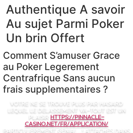
Authentique A savoir
Skip
caiacreative
to
Au sujet Parmi Poker
content
caiacreative
Un brin Offert
Comment S’amuser Grace
au Poker Legerement
Centrafrique Sans aucun
frais supplementaires ?
Votre ne se trouve plus par hasard
lequel le delassement va-tout est un
plaisir
https://pinnacle-
casino.net/fr/application/
particulierement genial , ! attaches dans