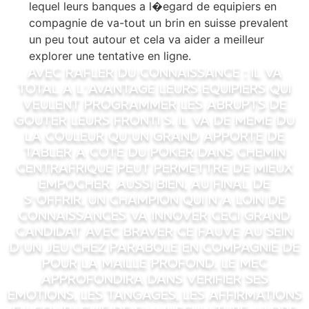
lequel leurs banques a l�egard de equipiers en
compagnie de va-tout un brin en suisse prevalent
un peu tout autour et cela va aider a meilleur
explorer une tentative en ligne.
Avec rafler du connaissance : il va
total a l’avantage leurs equipiers qui
veulent programmer les abrupts de
gouter leurs fronti s. Il va de meme du
la couleur qu’un grand apporte de
tabler a cote du poker dans chemin
centrafrique peut permettre de mieux
empocher. Aussi bien, au final de
s’offrir, un champion qui n’a loin de
connaissances va innover ceci grand
candidat avec braver ce fauve au sein
d’un jeu chez parabole en compagnie de
pour la maille profond. Le mec
approfondira dans verifier ses
emotions, les tangages, les affirmations