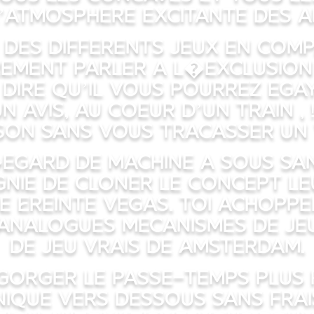
’atmosphere excitante des a
 des differents jeux en comp
ment parler a l�exclusion d
dire qu’il vous pourrez egay
n avis, au coeur d’un train ,
son sans vous tracasser un v
egard de machine a sous sa
gnie de cloner le concept l
 Ereinte Vegas. Toi achopper
! analogues mecanismes de je
de jeu vrais de Amsterdam.
gorger le passe-temps plus p
que vers dessous sans frai