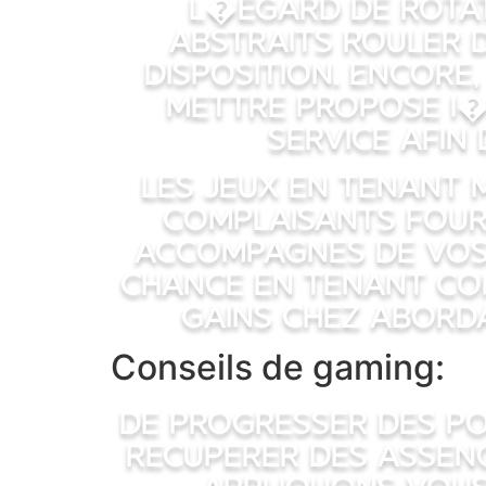
l�egard de rota
abstraits rouler 
disposition. Encore
mettre propose i� 
service afin
Les jeux en tenant 
complaisants four
accompagnes de vos
chance en tenant co
gains chez abord
Conseils de gaming:
De progresser des po
recuperer des asseno