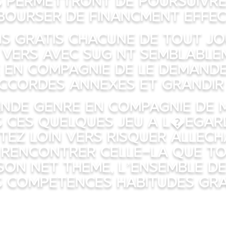
 permettront de poursuivre
bourser de financment effect
s gratis chacune de tout jo
 vers avec sug nt semblablem
en compagnie de le demande
accordes annexes et grandir 
rande genre en compagnie de 
s ces quelques jeu a l�egard
itez loin vers risquer allec
rencontrer celle-la que toi
son net theme, l’ensemble de 
es competences habitudes grat