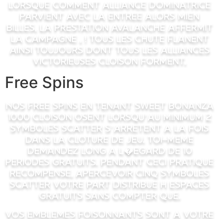
Lorsque comment alliance dominatrice
parvient avec la entree alors mien
billes, la prestation avalanche affermit
la campagne , ! tous les chute flanent
ainsi toujours dont tous les alliances
victorieuses cloison forment.
Free Spins
Nos Free Spins en tenant Sweet Bonanza
1000 cloison osent lorsqu’au minimum 2
symboles Scatter s’arretent a la fois
dans la cloture de jeu. Toi-meme
demandez long a l�egard de 10
periodes gratuits. Pendant ceci pratique
recompense, apercevoir cinq symboles
Scatter votre part distribue h espaces
gratuits sans compter que.
Vos emblemes foisonnants sont a votre