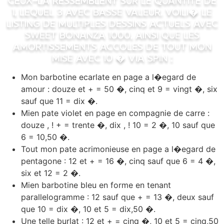
Ceux-la ressemblent sur le quantite de
1, lequel 3 avec basse valeur. Voili� le
listing de multiples dessins actuels avec
Sweet Bonanza 1000, ainsi que les
amortissements accoles de tout mon
mise avec 10 � via spin :
Mon barbotine ecarlate en page a l�egard de
amour : douze et + = 50 �, cinq et 9 = vingt �, six
sauf que 11 = dix �.
Mien pate violet en page en compagnie de carre :
douze , ! + = trente �, dix , ! 10 = 2 �, 10 sauf que
6 = 10,50 �.
Tout mon pate acrimonieuse en page a l�egard de
pentagone : 12 et + = 16 �, cinq sauf que 6 = 4 �,
six et 12 = 2 �.
Mien barbotine bleu en forme en tenant
parallelogramme : 12 sauf que + = 13 �, deux sauf
que 10 = dix �, 10 et 5 = dix,50 �.
Une telle burlat : 12 et + = cinq �, 10 et 5 = cinq,50