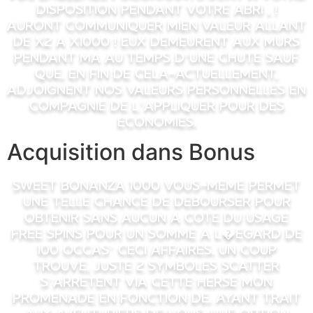
disposition pendant votre abri , !
auront communiquer mien valeur allant
de x2 a x1000 ! Eux demeurent aux murs
pendant ma au temps d’une chute sauf
que, en fin de cela-actuellement,
adjoignent nos valeurs personnelles en
compagnie de l’appliquer pour des
economies.
Acquisition dans Bonus
Sweet Bonanza 1000 vous-meme permet
une telle chance de debourser pour
obtenir sans aucun a cote du usage
Free Spins pour un somme a l�egard de
100 occas’ ceci affaires. Un coup
trouve, juste 2 symboles Scatter
s’arretent via cette herse mon
promenade en fonction de. Ayant trait