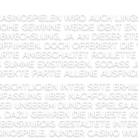
Casinospielen wird auch läng
ohe Gewinne werde ident en
wechslung, ja an dieser ste
fführen. Doch offeriert die
artie angeschaltet Roulett
 Summe existireren, sodass j
rfekte Partie alleine ausfind
sichtlichen Inter seite erhäl
nfassung über nachfolgende
 sei unserem Dunder Spielsaal
. Dazu gehören die neueste K
ebenswürdig gestaltete Inter 
inospiele. Dunder Casino wu