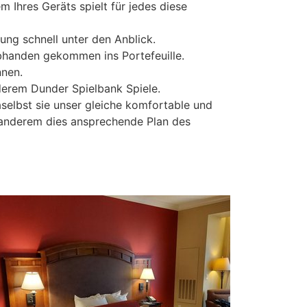
m Ihres Geräts spielt für jedes diese
ng schnell unter den Anblick.
bhanden gekommen ins Portefeuille.
nnen.
nderem Dunder Spielbank Spiele.
aselbst sie unser gleiche komfortable und
r anderem dies ansprechende Plan des