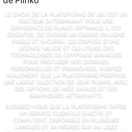
de Plinko
Le choix de la plateforme de jeu est un
facteur déterminant pour une
expérience de plinko optimale. Il est
essentiel de choisir un casino en ligne
fiable et sécurisé, qui dispose d’une
licence valide et qui utilise des
technologies de cryptage avancées
pour protéger vos données
personnelles et financières. Vérifiez
également que la plateforme propose
une large sélection de jeux plinko, avec
des options de mise variées et des
graphismes attrayants.
Assurez-vous que la plateforme offre
un service clientèle réactif et
compétent, disponible en plusieurs
langues et 24 heures sur 24. Lisez