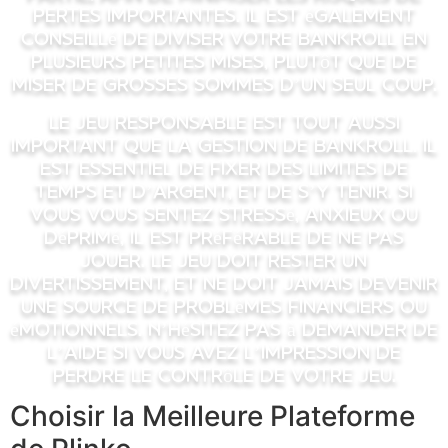
pertes importantes. Il est également
conseillé de diviser votre bankroll en
plusieurs petites mises, plutôt que de
miser de grosses sommes d’un seul coup.
Le jeu responsable est tout aussi
important que la gestion de bankroll. Il
est essentiel de fixer des limites de
temps et d’argent, et de s’y tenir. Si
vous vous sentez stressé, anxieux ou
déprimé, il est préférable de ne pas
jouer. Le jeu doit rester un
divertissement, et ne doit jamais devenir
une source de problèmes financiers ou
émotionnels. N’hésitez pas à demander de
l’aide si vous avez l’impression de
perdre le contrôle de votre jeu.
Choisir la Meilleure Plateforme