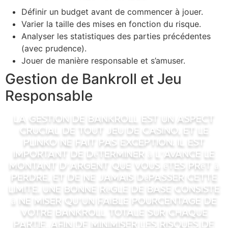
Définir un budget avant de commencer à jouer.
Varier la taille des mises en fonction du risque.
Analyser les statistiques des parties précédentes
(avec prudence).
Jouer de manière responsable et s’amuser.
Gestion de Bankroll et Jeu
Responsable
La gestion de bankroll est un aspect
crucial de tout jeu de casino, et le
plinko ne fait pas exception. Il est
important de déterminer à l’avance le
montant d’argent que vous êtes prêt à
perdre, et de ne jamais dépasser cette
limite. Une bonne règle de base consiste
à ne miser qu’un faible pourcentage de
votre bankroll totale sur chaque
partie, afin de minimiser les risques de