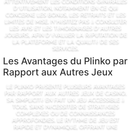
attentivement les conditions générales
d’utilisation, notamment en ce qui
concerne les bonus, les retraits et les
limites de mise. N’hésitez pas à consulter
les avis et les témoignages d’autres
joueurs, afin d’évaluer la réputation de
la plateforme et la qualité de ses
services.
Les Avantages du Plinko par
Rapport aux Autres Jeux
Le plinko présente plusieurs avantages
par rapport aux autres jeux de casino.
Sa simplicité en fait un jeu accessible à
tous, sans nécessiter de stratégies
complexes ou de connaissances
approfondies. Le rythme de jeu est
rapide et dynamique, offrant une