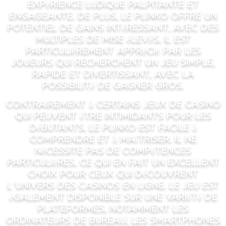
expérience ludique palpitante et
engageante. De plus, le plinko offre un
potentiel de gains intéressant, avec des
multiples de mise élevés. Il est
particulièrement apprécié par les
joueurs qui recherchent un jeu simple,
rapide et divertissant, avec la
possibilité de gagner gros.
Contrairement à certains jeux de casino
qui peuvent être intimidants pour les
débutants, le plinko est facile à
comprendre et à maîtriser. Il ne
nécessite pas de compétences
particulières, ce qui en fait un excellent
choix pour ceux qui découvrent
l’univers des casinos en ligne. Le jeu est
également disponible sur une variété de
plateformes, notamment les
ordinateurs de bureau, les smartphones