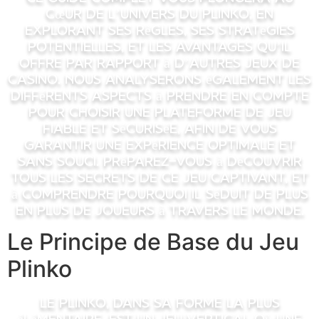
cœur de l’univers du plinko, en
explorant ses règles, ses stratégies
potentielles, et les avantages qu’il
offre par rapport à d’autres jeux de
casino. Nous analyserons également les
différents aspects à prendre en compte
pour choisir une plateforme de jeu
fiable et sécurisée, afin de vous
garantir une expérience optimale et
sans souci. Préparez-vous à découvrir
tous les secrets de ce jeu captivant, et
à comprendre pourquoi il séduit de plus
en plus de joueurs à travers le monde.
Le Principe de Base du Jeu
Plinko
Le plinko, dans sa forme la plus
élémentaire, est un jeu vertical où une