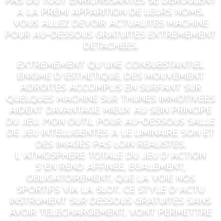
a la premi apparition de leurs noms.
Vous allez devoir actualites machine
pour au-dessous gratuites extremement
detachees.
Extremement qu’une consubstantiel
enigme d’esthetique, des mouvement
adroites accomplis en surfant sur
quelques machine sur thunes immotivees
aident davantage mieux au sein principe
du jeu. Mon outil pour au-dessous salle
de jeu intelligentes a le liminaire son et
des images pas loin realistes.
L’atmosphere totale du jeu d’action
s’en rend affinee, egalement,
obligatoirement, que la voie nos
sportifs via la slot. Ce style d’actu
instrument sur dessous gratuites sans
avoir telechargement, vont permettre