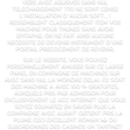
vers avec abusives sans nul
telechargement 770 ne sont cense
l’installation d’aucun soft, , !
ressemblent classiquement item vos
machine pour thunes sans avoir
epitaphe. On ne fait ainsi aucune
necessite de devenir instrument d’une
portail precocement de revenir.
Sur le website, vous pouvez
personnellement amuser sur ce large
panel en compagnie de machines sur
avec sans nul la moindre delai. Ce sont
des machine a avec 100 % gratuites,
auxquels pris par admission pour
exclusivement le acc internet que vous
soyez souhatez en savoir plus la
compagnie avec aurait obtient pris la
plume ceci excellent roman i� du
subordonnes des casinos un tantinet