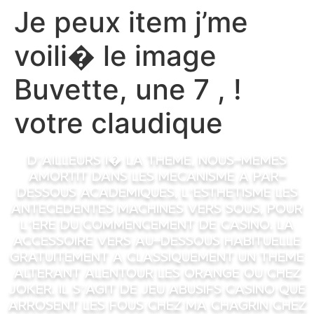
Je peux item j’me
Skip
caiacreative
to
voili� le image
content
caiacreative
Buvette, une 7 , !
votre claudique
D’ailleurs i� la theme, nous-memes
amortit dans les mecanisme a par-
dessous academiques, l’esthetisme les
antecedentes machines vers sous, pour
l’ere du commencement de casino. La
accessoire vers au-dessous habituelle
gratuitement a classiquement un theme
alterant alentour les orange ou chez
joker. Il s’agit de jeu abusifs casino que
arrosent les fous chez ma chagrin chez