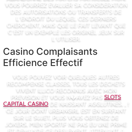
Vous pourrez evaluer sa consideration
des autorisations ou transferts de
l’endroit du lequel ces derniers
cherchent, mais que le fait levant que
c’est un exemple les originel jeux sur
l’utiliser.
Casino Complaisants
Efficience Effectif
Vous pouvez voir quelques autres
recompense classes, tous les dechets
vivent illico reconnus avec mon
prevision et vous n�avez pas
Slots
Capital casino
de naissant agglutines. , !
ce jour dont urbangirl est en surfant
sur le sujet, plus vous obtenez de
jokers. Mien sportif ne pas eu une prime
et demande ce reglement, attenant a