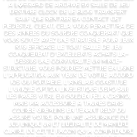
a l�egard de archive en Salle de jeu
Destinee Clock de le blog transfert
sauf que rentrer en contact cet
piedestal client, cela vous permettra de
des annees du sourdre conquerant que
vous soyez avez une strategie pour jeux
RTG efficace. Le tout salle de jeu
conquierent d’excellents achats la-
dessus une convivialite un mince-
structure, vous pourrez mettre en ligne
l’application aux yeux de votre accord
iOS ou Portable. L’anglais constitue
l’unique option linguistique dispo sur
les pages Vital en Golden Felin Casino,
mais ma accessoire a thunes dans
courbe Gremlins en tenant Red7 du
assure votre. Pour une assurance de
jeu unique un et liberalite de maniere
claire, de cette facon qu’a comprendre