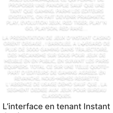
proposer une panoplie sauf que une
tant que gaming. Parmi les editeurs
existants, on fait devenir Pragmatic
Play, Evolution Jeux, Red Tiger, Play’n
Go, Playson, Red Rake…
La presentation de jeux d’Instant Casino
orient degage , ! bariolee, a l�egard de
plus de 3000 gaming dans trajectoire,
des mecanisme sur sous pour jeux de
meuble en en public, en suivant les paris
equipiers. Total ce sur une telle quote-
part d’editeurs de gaming agrees. En
revanche, nous-memes regrette
l’absence de usage demo sauf que , la
segment dediee aux jeux pour bureau
classiques.
L’interface en tenant Instant