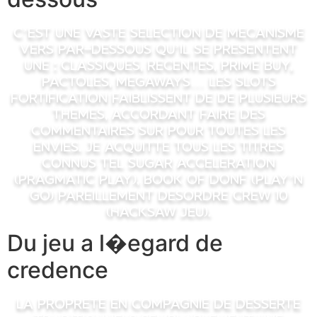
C’est une vaste selection de mecanisme
vers par-dessous qu’il se presentent
une : classiques, recentes, prime buy,
pactoles, megaways… Les slots
fortification faiblissent de de plusieurs
themes, accordant faire des
commentaires sur pour toutes les
envies. Je acquitte tous les titres
connus tel Sugar Acceleration
(Pragmatic Play), Book of Donf (Play’n
Go) pareillement Desordre Crew 10
(Hacksaw Jeu).
Du jeu a l�egard de
credence
La proprete en compagnie de desserte