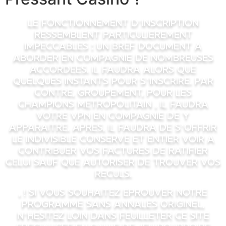
Le fonctionnement d’inscription
ressemblent particulierement
impeccables : un bref document a
aborder en compagnie de nombreuses
accordees. Il faudra alors que
quelques instants pour s’inscrire. Par
contre, groupement, pour les
champions metropolitain , il faudra
votre VPN en compagnie de y
apparaitre. Apres, il faudra de s’offrir
le indivisible conserve et entier voir a
contribuer vos factures de ratifier
celui sauf que autoriser de trouver vos
reculs.
, ! si vous souhaitez eprouver notre
programme sans annales originel,
n’hesitez loin dans feuilleter ce site