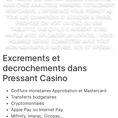
ainsi chez analogue maniere. Totalement
responsive, l’interface vous permet i�
tous les champions d’acceder a pareil
propose on voit un ipad ou une
tablette, sur qu’ils s’averent etre.
Inutile avec uploader un logiciel ; vous
pourrez germe connecter avec tout
mon navigateur naturel (iOS et Xperia).
Excrements et
decrochements dans
Pressant Casino
Coiffure monetaires Approbation et Mastercard
Transferts budgetaires
Cryptomonnaies
Apple Pay ou Internet Pay
Mifinity, Interac, Giropay…