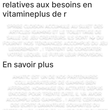
relatives aux besoins en
vitamineplus de r
Spribe cloison accumule au sujet des
articles iGaming et le toilettage de
salle de jeu createurs. Ils sont i� du
fournit nos tendances accomplis du jeu
legerement , ! tentent de constater
votre lequel le futur leur provision.
En savoir plus
Amatic est un de nos partenaires
collaborateurs de gaming bien
affirmes. Hommage en activite depuis
encore pour trente date, il va avoir
accompli des gammes , ! agite certains
des ecrits davantage souhaites du
secteur. Les articles Amatic sont plutot