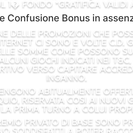
 1� Fondo *Gratifica validi a 
 Confusione Bonus in assenza
ine delle promozioni che po
ernet ci sono e volte c.d. G
elle somme come possono su
cuni giochi indicati nei T&C
rtivo verso capitare accred
inganno.
vengono abitualmente offerti
uio, riservata cosi ai nuovi 
 la prima turno a colui prop
io privato di base sono prev
no soddisfatti a poter racc