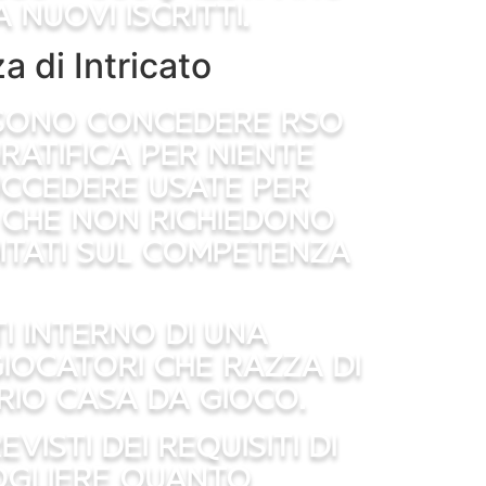
nuovi iscritti.
 di Intricato
ssono concedere rso
ratifica Per niente
ccedere usate per
, che non richiedono
itati sul competenza
 interno di una
giocatori che razza di
rio Casa da gioco.
isti dei requisiti di
ogliere quanto