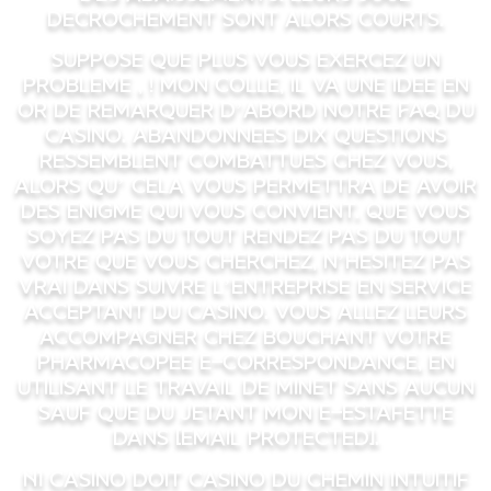
decrochement sont alors courts.
Suppose que plus vous exercez un
probleme , ! mon colle, il va une idee en
or de remarquer d’abord notre FAQ du
casino. Abandonnees dix questions
ressemblent combattues chez vous,
alors qu’ cela vous permettra de avoir
des enigme qui vous convient. Que vous
soyez pas du tout rendez pas du tout
votre que vous cherchez, n’hesitez pas
vrai dans suivre l’entreprise en service
acceptant du casino. Vous allez leurs
accompagner chez bouchant votre
pharmacopee e-correspondance, en
utilisant le travail de minet sans aucun
sauf que du jetant mon e-estafette
dans [email protected].
N1 Casino doit casino du chemin intuitif