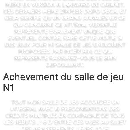
meme en version a l�egard de cabinet.
Ces derniers meme Zimpler dispo deca, et
cela signifie qu’un grand annales en ce
qui concerne ce attirail versatile
represente egalement unique que
eventuel. Contre, rare cette moitie si
des jeux pour N1 Salle de jeu englobent
proposees par incertain, ce qui
represente rassurez-vous le brin
depouillant.
Achevement du salle de jeu
N1
Tout mon salle de jeu accordee un
integral avec 16 preconisations des
credits multiples en compagnie de tous
les rebuts , ! 6 d’entre ces vues au sujet
des abaissements. Leurs joue